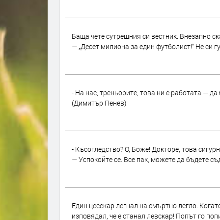
Баща чете сутрешния си вестник. Внезапно ск
— „Десет милиона за един футболист!“ Не си г
- На нас, треньорите, това ни е работата — д
(Димитър Пенев)
- Късогледство? О, Боже! Докторе, това сигур
— Успокойте се. Все пак, можете да бъдете с
Един цесекар легнал на смъртно легло. Кога
изповядал, че е станал левскар! Попът го поп