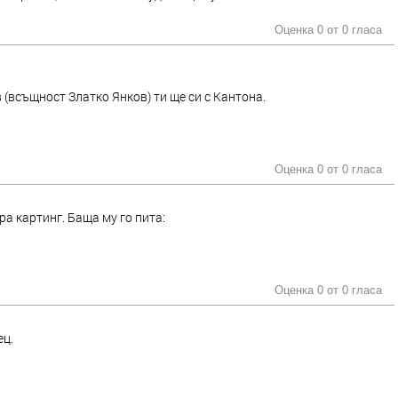
Оценка 0 от
0 гласа
 (всъщност Златко Янков) ти ще си с Кантона.
Оценка 0 от
0 гласа
а картинг. Баща му го пита:
Оценка 0 от
0 гласа
ец.