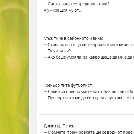
— Синко, защо се предаваш така?
А умиращия му от...
Мъж тича в районното и вика:
— Стрелях по тъща си, вкарвайте ме в килият
— Тя умря ли?
— Ако беше умряла, за какво щеше да ми е да с
Треньор пита футболист:
— Какви са препоръките ви от бившия ви отб
— Препоръчаха ми да си търся друг тим – от
Димитър Пенев:
— Момчета, тренировката ще се води от Краси