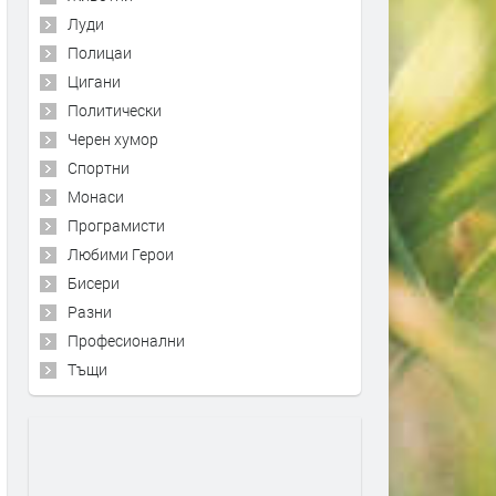
Луди
Полицаи
Цигани
Политически
Черен хумор
Спортни
Монаси
Програмисти
Любими Герои
Бисери
Разни
Професионални
Тъщи