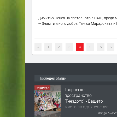
Димитър Пенев на световното в САЩ, преди м
— Знам ги много добре. Там са Марадоната и
«
1
2
3
4
5
6
»
Последни обяви
ПРЕДЛАГА
Творческо
пространство
"Гнездото" - Вашето
място за вдъхновение
и творчество в
преди 5 мес