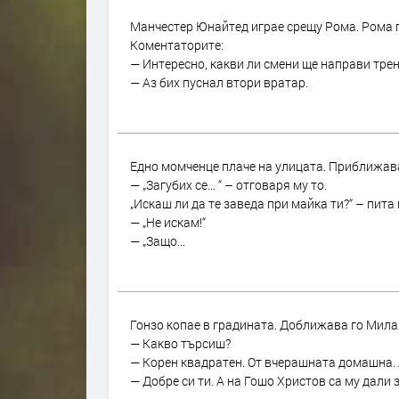
Манчестер Юнайтед играе срещу Рома. Рома гу
Коментаторите:
— Интересно, какви ли смени ще направи тре
— Аз бих пуснал втори вратар.
Eдно момченце плаче на улицата. Приближава 
— „Загубих се… “ – отговаря му то.
„Искаш ли да те заведа при майка ти?“ – пита 
— „Не искам!“
— „Защо...
Гонзо копае в градината. Доближава го Мила
— Какво търсиш?
— Корен квадратен. От вчерашната домашна. 
— Добре си ти. А на Гошо Христов са му дали 