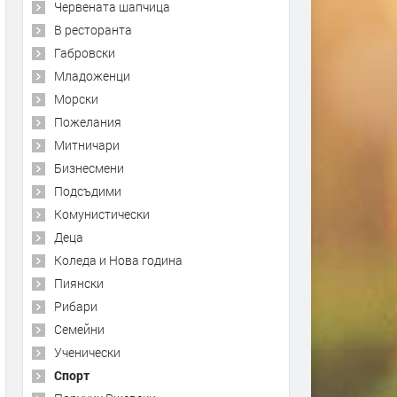
Червената шапчица
В ресторанта
Габровски
Младоженци
Морски
Пожелания
Митничари
Бизнесмени
Подсъдими
Комунистически
Деца
Коледа и Нова година
Пиянски
Рибари
Семейни
Ученически
Спорт