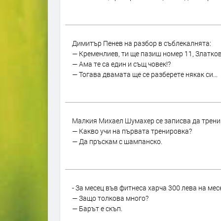
Димитър Пенев на разбор в съблекалнята:
— Кременлиев, ти ще пазиш номер 11, Златков
— Ама те са един и същ човек!?
— Тогава двамата ще се разберете някак си...
Малкия Михаел Шумахер се записва да тренир
— Какво учи на първата тренировка?
— Да пръскам с шампанско.
- За месец във фитнеса харча 300 лева на мес
— Защо толкова много?
— Барът е скъп.