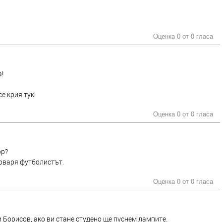
Оценка 0 от
0 гласа
а!
е крия тук!
Оценка 0 от
0 гласа
ор?
говаря футболистът.
Оценка 0 от
0 гласа
 Борисов, ако ви стане студено ще пуснем лампите.