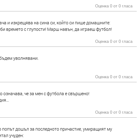
Оценка 0 от
0 гласа
ача и изкрещява на сина си, който си пише домашните:
уби времето с глупости! Марш навън, да играеш футбол!
Оценка 0 от
0 гласа
а бъдем уволнявани.
Оценка 0 от
0 гласа
но означава, че за мен с футбола е свършено!
ъдия…
Оценка 0 от
0 гласа
то попът дошъл за последното причастие, умиращият му
итал учуден: