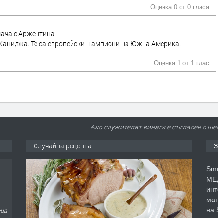
Оценка 0 от
0 гласа
ача с Аржентина:
 Каниджа. Те са европейски шампиони на Южна Америка.
Оценка 1 от
1 глас
Ако служителят винаги е съгласен с шеф
Случайна рецепта
З
Smo
МЕД
инт
мат
на 
еца