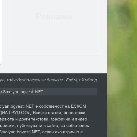
а, той е безполезен за бизнеса - Елбърт Хъбард
а Smolyan.bgvesti.NET
lyan.bgvesti.NET е собственост на ЕСКОМ
ИА ГРУП ООД. Всички статии, репортажи,
ервюта и други текстови, графични и видео
ериали, публикувани в сайта, са собственост
Smolyan.bgvesti.NET, освен ако изрично е