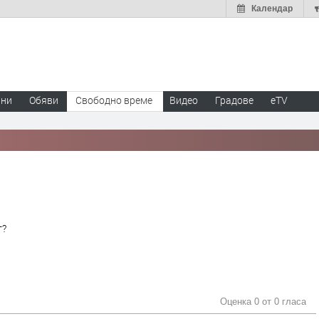
Календар
ини
Обяви
Свободно време
Видео
Градове
eTV
т?
Оценка 0 от
0 гласа