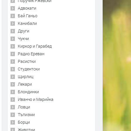
Поручик Ржевски
Адвокати
Бай Ганьо
Канибали
Други
Чукчи
Киркор и Гарабед
Радио Ереван
Расистки
Студентски
Щирлиц
Лекари
Блондинки
Иванчо и Марийка
Ловци
Тъпизми
Борци
Животни