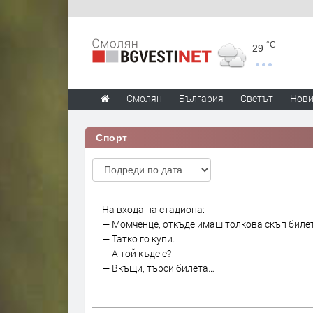
°C
29
Смолян
България
Светът
Нов
Спорт
На входа на стадиона:
— Момченце, откъде имаш толкова скъп биле
— Татко го купи.
— А той къде е?
— Вкъщи, търси билета…