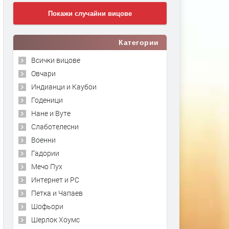
Покажи случайни вицове
Категории
Всички вицове
Овчари
Индианци и Каубои
Годеници
Нане и Вуте
Слаботелесни
Военни
Гадории
Мечо Пух
Интернет и PC
Петка и Чапаев
Шофьори
Шерлок Хоумс