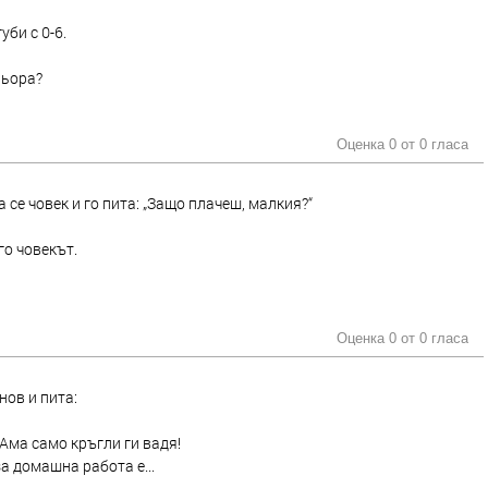
би с 0-6.
ньора?
Оценка 0 от
0 гласа
се човек и го пита: „Защо плачеш, малкия?“
го човекът.
Оценка 0 от
0 гласа
нов и пита:
Ама само кръгли ги вадя!
за домашна работа е...