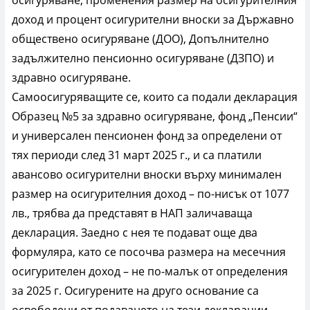
доход и процент осигурителни вноски за Държавно
обществено осигуряване (ДОО), Допълнително
задължително пенсионно осигуряване (ДЗПО) и
здравно осигуряване.
Самоосигуряващите се, които са подали декларация
Образец №5 за здравно осигуряване, фонд „Пенсии“
и универсален пенсионен фонд за определени от
тях периоди след 31 март 2025 г., и са платили
авансово осигурителни вноски върху минимален
размер на осигурителния доход – по-нисък от 1077
лв., трябва да представят в НАП заличаваща
декларация. Заедно с нея те подават още два
формуляра, като се посочва размера на месечния
осигурителен доход – не по-малък от определения
за 2025 г. Осигурените на друго основание са
освободени от подаването на тези декларации.