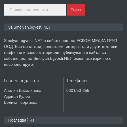
Търси
преди 2 години
ПРЕДЛАГА
Иглолистни Пелети клас А1
За Smolyan.bgvesti.NET
Smolyan.bgvesti.NET е собственост на ЕСКОМ МЕДИА ГРУП
ООД. Всички статии, репортажи, интервюта и други текстови,
преди 2 години
графични и видео материали, публикувани в сайта, са
собственост на Smolyan.bgvesti.NET, освен ако изрично е
ПРЕДЛАГА
КЪЩА В МАРОНЯ
посочено друго.
Главен редактор
Телефони
преди 2 години
Анелия Веселинова
0301/53-655
Адриан Кулев
ТЪРСИ
Търсят се строителни работници
Велика Георгиева
Последвай ни
преди 3 години