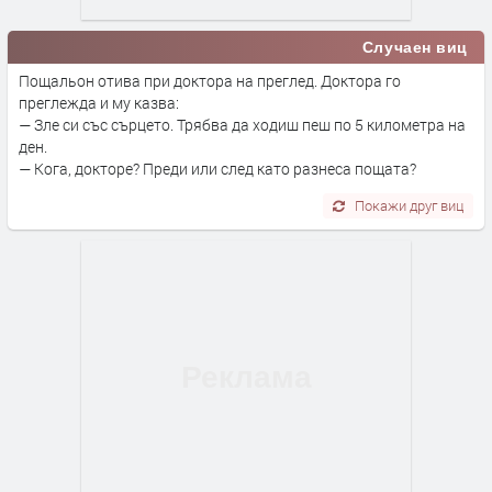
Случаен виц
Пощальон отива при доктора на преглед. Доктора го
преглежда и му казва:
— Зле си със сърцето. Трябва да ходиш пеш по 5 километра на
ден.
— Кога, докторе? Преди или след като разнеса пощата?
Покажи друг виц