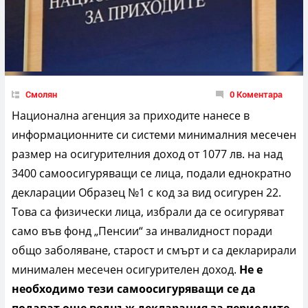
Смолян
0 Коментара
Национална агенция за приходите нанесе в
информационните си системи минималния месечен
размер на осигурителния доход от
1077
лв. на над
3
4
00 самоосигуряващи се лица, подали еднократно
декларации Образец №1 с код за вид осигурен 22.
Това са физически лица, избрали да се осигуряват
само във фонд „Пенсии“ за инвалидност поради
общо заболяване, старост и смърт и са декларирали
минимален месечен осигурителен доход.
Не е
необходимо тези самоосигуряващи се да
подават още веднъж декларация за периодите