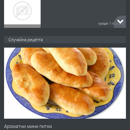
преди 1 година
ПРЕДЛАГА
Къща в Марония, Гърция
Случайна рецепта
преди 2 години
ПРЕДЛАГА
УДЪЛЖАВАНЕ НА ЧОВЕШКИЯТ
ЖИВОТ И ПОДОБРЯВАНЕ НА
НЕГОВОТО КАЧЕСТВО
преди 2 години
ПРЕДЛАГА
Имот в Северна Гърция, до Кавала
Ароматни мини питки