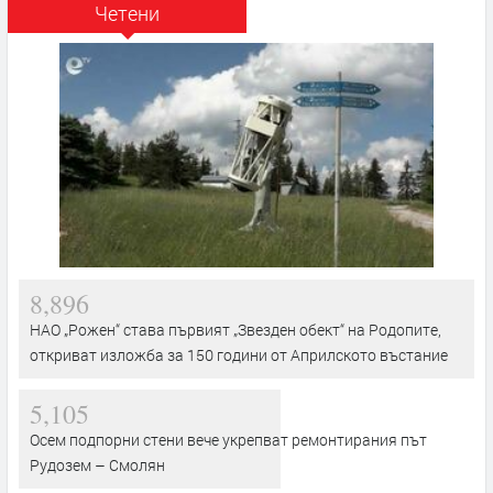
Четени
8,896
НАО „Рожен“ става първият „Звезден обект“ на Родопите,
откриват изложба за 150 години от Априлското въстание
5,105
Осем подпорни стени вече укрепват ремонтирания път
Рудозем – Смолян