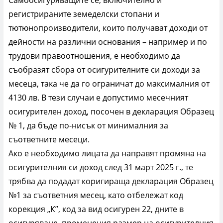
регистрираните земеделски стопани и
тютюнопроизводители, които получават доходи от
дейности на различни основания – например и по
трудови правоотношения, е необходимо да
съобразят сбора от осигурителните си доходи за
месеца, така че да го ограничат до максималния от
4130 лв. В тези случаи е допустимо месечният
осигурителен доход, посочен в декларация Образец
№ 1, да бъде по-нисък от минималния за
съответните месеци.
Ако е необходимо лицата да направят промяна на
осигурителния си доход след 31 март 2025 г., те
трябва да подадат коригираща декларация Образец
№1 за съответния месец, като отбележат код
корекция „К”, код за вид осигурен 22, дните в
осигуряване, променения размер на осигурителния