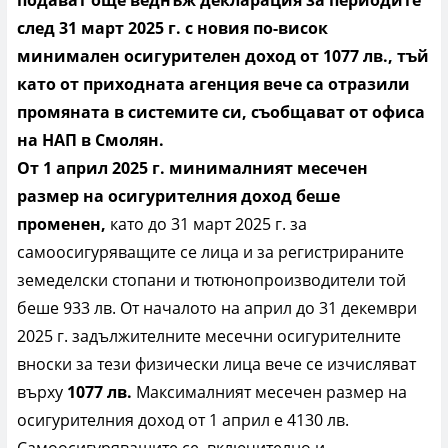
след 31 март 2025 г. с новия по-висок
минимален осигурителен доход от
1077
лв., тъй
като от приходната агенция вече са отразили
промяната в системите си, съобщават от офиса
на НАП в Смолян.
От 1 април 2025 г. минималният месечен
размер на осигурителния доход беше
променен,
като до 31 март 2025 г. за
самоосигуряващите се лица и за регистрираните
земеделски стопани и тютюнопроизводители той
беше 933 лв. От началото на април до 31 декември
2025 г. задължителните месечни осигурителните
вноски за тези физически лица вече се изчисляват
върху
1077
лв.
Максималният месечен размер на
осигурителния доход от 1 април е 4130 лв.
Самоосигуряващите се, включително и