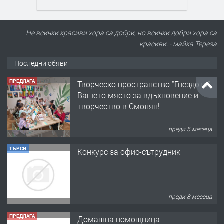
Не всички красиви хора са добри, но всички добри хора са
красиви. - майка Тереза
Последни обяви
ПРЕДЛАГА
Творческо пространство "Гнездото" -
Вашето място за вдъхновение и
творчество в Смолян!
преди 5 месеца
ТЪРСИ
Конкурс за офис-сътрудник
преди 8 месеца
ПРЕДЛАГА
Домашна помощница