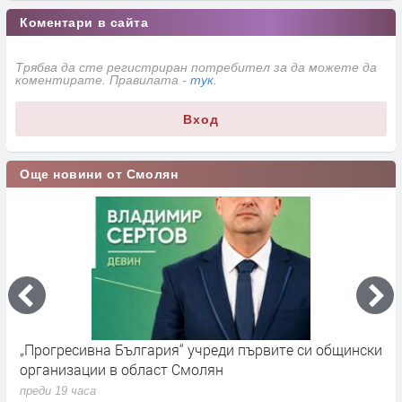
Коментари в сайта
Трябва да сте регистриран потребител за да можете да
коментирате. Правилата -
тук
.
Вход
Още новини от Смолян
„Прогресивна България“ учреди първите си общински
П
организации в област Смолян
н
преди 19 часа
п