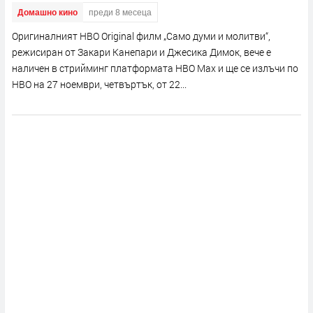
Домашно кино
преди 8 месеца
Оригиналният HBO Original филм „Само думи и молитви“,
режисиран от Закари Канепари и Джесика Димок, вече е
наличен в стрийминг платформата HBO Max и ще се излъчи по
HBO на 27 ноември, четвъртък, от 22...