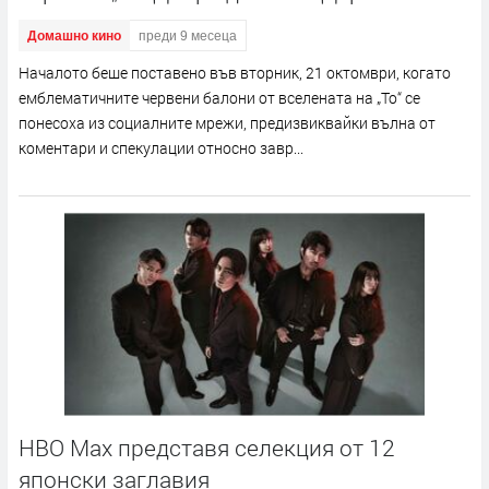
Домашно кино
преди 9 месеца
Началото беше поставено във вторник, 21 октомври, когато
емблематичните червени балони от вселената на „То“ се
понесоха из социалните мрежи, предизвиквайки вълна от
коментари и спекулации относно завр...
HBO Max представя селекция от 12
японски заглавия