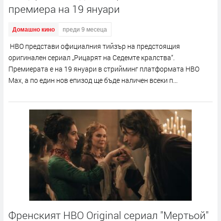
премиера на 19 януари
Домашно кино
преди 9 месеца
HBO представи официалния тийзър на предстоящия
оригинален сериал „Рицарят на Седемте кралства“.
Премиерата е на 19 януари в стрийминг платформата HBO
Max, а по един нов епизод ще бъде наличен всеки п...
Френският HBO Original сериал "Мертьой"