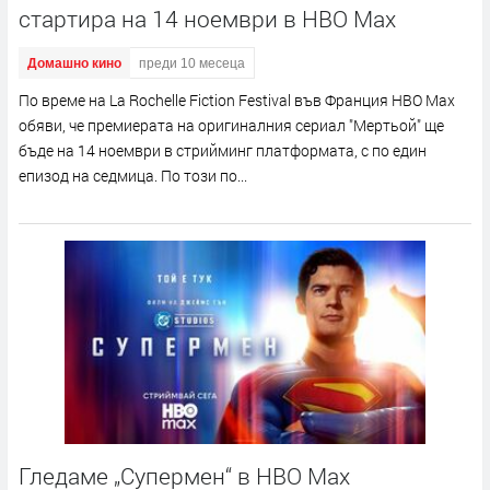
стартира на 14 ноември в HBO Max
Домашно кино
преди 10 месеца
По време на La Rochelle Fiction Festival във Франция HBO Max
обяви, че премиерата на оригиналния сериал "Мертьой" ще
бъде на 14 ноември в стрийминг платформата, с по един
епизод на седмица. По този по...
Гледаме „Супермен“ в HBO Max