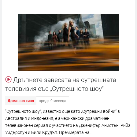
Дръпнете завесата на сутрешната
телевизия със „Сутрешното шоу“
Домашно кино
преди 9 месеца
"Сутрешното шоу“, известно още като „Сутрешни войни“ в
Австралия и Индонезия, е американски драматичен
телевизионен сериал с участието на Дженифър Анистън, Рийз
Уидърспун и Били Крудъп. Премиерата на...