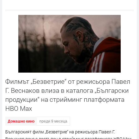
Филмът „Безветрие“ от режисьора Павел
Г. Веснаков влиза в каталогa „Български
продукции“ на стрийминг платформата
HBO Max
Домашно кино
преди 9 месеца
Българският филм „Безветрие“ на режисьора Павел Г.
Веснаков вече е достъпен в стрийминг платформата HBO Max.