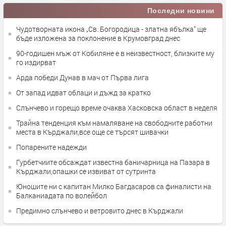
Последни новини
Чудотворната икона „Св. Богородица - златна ябълка” ще
бъде изложена за поклонение в Крумовград днес
90-годишен мъж от Кобиляне е в неизвестност, близките му
го издирват
Арда победи Дунав в мач от Първа лига
От запад идват облаци и дъжд за кратко
Слънчево и горещо време очаква Хасковска област в неделя
Трайна тенденция към намаляване на свободните работни
места в Кърджали,все още се търсят шивачки
Попарените надежди
Гурбетчиите обсаждат известна баничарница на Пазара в
Кърджали,опашки се извиват от сутринта
Юношите ни с капитан Милко Багдасаров са финалисти на
Балканиадата по волейбол
Предимно слънчево и ветровито днес в Кърджали