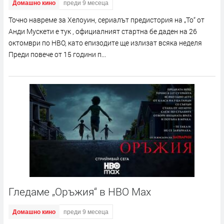
Домашно кино
преди 9 месеца
Точно навреме за Хелоуин, сериалът предистория на „То“ от
Анди Мускети е тук , официалният стартна бе даден на 26
октомври по HBO, като епизодите ще излизат всяка неделя
Преди повече от 15 години п...
Гледаме „Оръжия“ в HBO Max
Домашно кино
преди 9 месеца