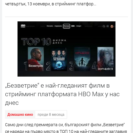
четвъртък, 13 ноември, в стрийминг платфор...
„Безветрие“ е най-гледаният филм в
стрийминг платформата HBO Max у нас
днес
Домашно кино
преди 8 месеца
Само дни след премиерата си, българският филм „Безветрие“
се нареди на първо място в ТОП 10 на най-гледаните заглавия