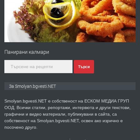
преди 2 години
ПРЕДЛАГА
Иглолистни Пелети клас А1
Панирани калмари
преди 2 години
Търси
ПРЕДЛАГА
КЪЩА В МАРОНЯ
За Smolyan.bgvesti.NET
Smolyan.bgvesti.NET е собственост на ЕСКОМ МЕДИА ГРУП
ООД. Всички статии, репортажи, интервюта и други текстови,
преди 2 години
графични и видео материали, публикувани в сайта, са
собственост на Smolyan.bgvesti.NET, освен ако изрично е
ТЪРСИ
Търсят се строителни работници
посочено друго.