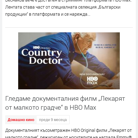
Лентата става част от специалната селекция „Български
продукции“ в платформата и се нарежда...
Гледаме документалния филм „Лекарят
от малкото градче“ в HBO Max
Домашно кино
преди 9 месеца
Документалният късометражен HBO Original филм „Лекарят от
малкото градче“, режисиран от носителите на награда Emmy®