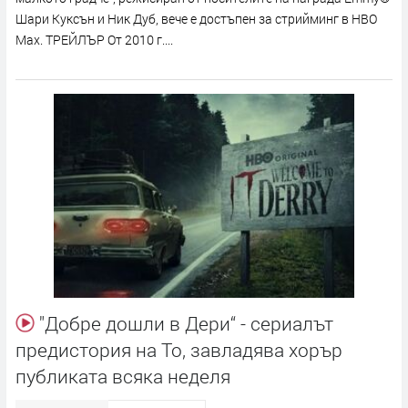
Шари Куксън и Ник Дуб, вече е достъпен за стрийминг в HBO
Max. ТРЕЙЛЪР От 2010 г....
"Добре дошли в Дери“ - сериалът
предистория на То, завладява хорър
публиката всяка неделя