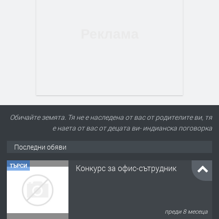
Обичайте земята. Тя не е наследена от вас от родителите ви, тя
е наета от вас от децата ви- индианска поговорка
Последни обяви
ТЪРСИ
Конкурс за офис-сътрудник
преди 8 месеца