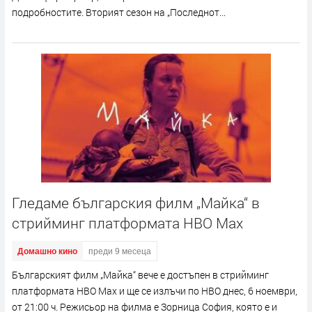
подробностите. Вторият сезон на „Последнот...
Гледаме българския филм „Майка“ в
стрийминг платформата HBO Max
Домашно кино
преди 9 месеца
Българският филм „Майка“ вече е достъпен в стрийминг
платформата HBO Max и ще се излъчи по HBO днес, 6 ноември,
от 21:00 ч. Режисьор на филма е Зорница София, която е и