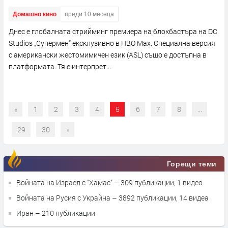
Домашно кино
преди 10 месеца
Днес е глобалната стрийминг премиера на блокбастъра на DC
Studios „Супермен“ ексклузивно в HBO Max. Специална версия
с американски жестомимичен език (ASL) също е достъпна в
платформата. Тя е интерпрет...
«
1
2
3
4
5
6
7
8
...
29
30
»
Горещи теми
Войната на Израел с "Хамас"
– 309 публикации, 1 видео
Войната на Русия с Украйна
– 3892 публикации, 14 видеа
Иран
– 210 публикации