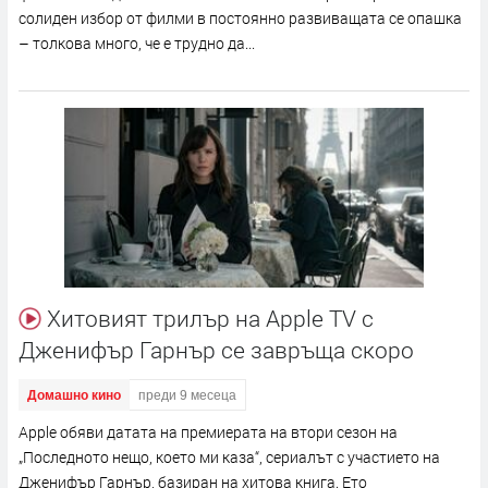
солиден избор от филми в постоянно развиващата се опашка
– толкова много, че е трудно да...
Хитовият трилър на Apple TV с
Дженифър Гарнър се завръща скоро
Домашно кино
преди 9 месеца
Apple обяви датата на премиерата на втори сезон на
„Последното нещо, което ми каза“, сериалът с участието на
Дженифър Гарнър, базиран на хитова книга. Ето