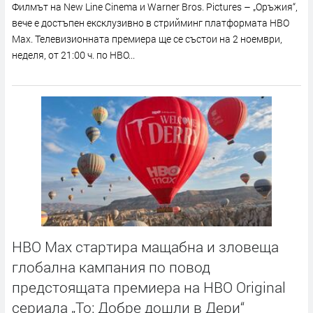
Филмът на New Line Cinema и Warner Bros. Pictures – „Оръжия“,
вече е достъпен ексклузивно в стрийминг платформата HBO
Max. Телевизионната премиера ще се състои на 2 ноември,
неделя, от 21:00 ч. по HBO...
HBO Max стартира мащабна и зловеща
глобална кампания по повод
предстоящата премиера на HBO Original
сериала „То: Добре дошли в Дери“