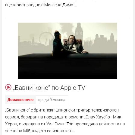
сценарист заедно с Миглена Димо...
„Бавни коне“ по Apple TV
Домашно кино
преди 9 месеца
„Бавни коне“ е британски шпионски трилър телевизионен
сериал, базиран на поредицата романи „Слау Хаус“ от Мик
Херон, създадена от Уил Смит. Той проследява дейността на
звено на MI5, където са изпратен...