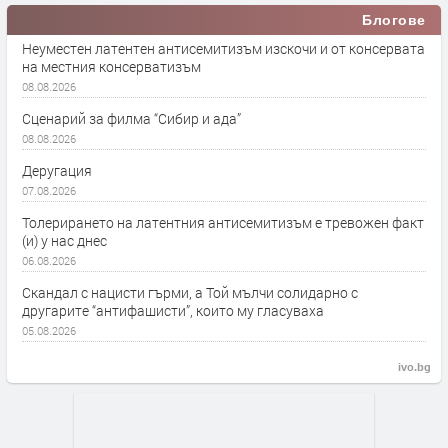
Блогове
Неуместен латентен антисемитизъм изскочи и от консервата
на местния консерватизъм
08.08.2026
Сценарий за филма “Сибир и ада”
08.08.2026
Деругация
07.08.2026
Толерирането на латентния антисемитизъм е тревожен факт
(и) у нас днес
06.08.2026
Скандал с нацисти гърми, а Той мълчи солидарно с
другарите “антифашисти”, които му гласуваха
05.08.2026
ivo.bg