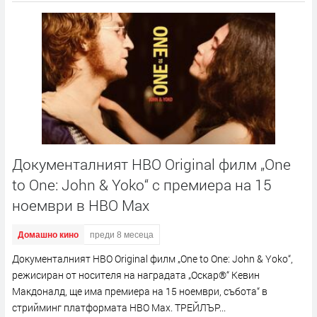
Документалният HBO Original филм „One
to One: John & Yoko“ с премиера на 15
ноември в HBO Max
Домашно кино
преди 8 месеца
Документалният HBO Original филм „One to One: John & Yoko“,
режисиран от носителя на наградата „Оскар®“ Кевин
Макдоналд, ще има премиера на 15 ноември, събота“ в
стрийминг платформата HBO Max. ТРЕЙЛЪР...