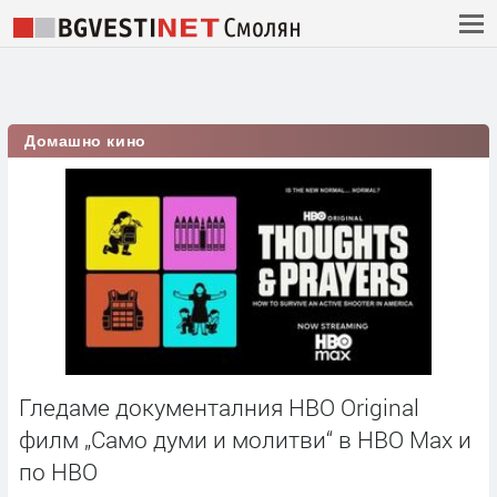
Домашно кино
Гледаме документалния HBO Original
филм „Само думи и молитви“ в HBO Max и
по HBO