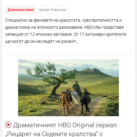
Домашно кино
преди 9 месеца
Специално за феновете на красотата, чувствителността и
драматизма на японското разказване, HBO Max представя
селекция от 12 японски заглавия. От 17 октомври зрителите
ще могат да се насладят на романт...
Драматичният HBO Original сериал
„Рицарят на Седемте кралства“ с