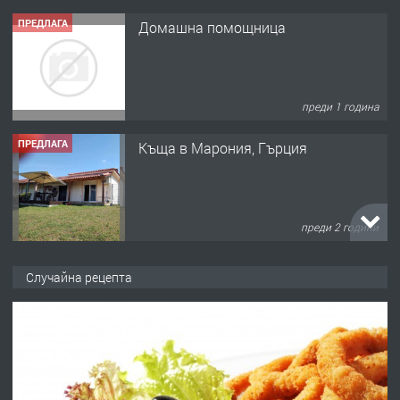
ПРЕДЛАГА
Домашна помощница
преди 1 година
ПРЕДЛАГА
Къща в Марония, Гърция
преди 2 години
ПРЕДЛАГА
УДЪЛЖАВАНЕ НА ЧОВЕШКИЯТ
Случайна рецепта
ЖИВОТ И ПОДОБРЯВАНЕ НА
НЕГОВОТО КАЧЕСТВО
преди 2 години
ПРЕДЛАГА
Имот в Северна Гърция, до Кавала