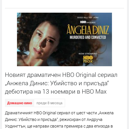
Новият драматичен HBO Original сериал
„Анжела Динис: Убийство и присъда“
дебютира на 13 ноември в HBO Max
Домашно кино
преди 8 месеца
Драматичният HBO Original сериал от шест части „Анжела
Динис: Убийство и присъда“, режисиран от Андруча
Уодингтън, ще направи своята премиера с два епизода в