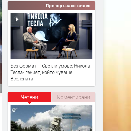
Препоръчано видео
Без формат – Светли умове: Никола
Тесла- геният, който чуваше
Вселената
Четени
Коментирани