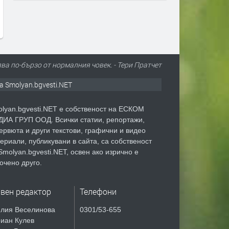
преди 1 час
преди 1 час
ва по-бързо от нормалния човек. - Тери Пратчет
а Smolyan.bgvesti.NET
lyan.bgvesti.NET е собственост на ЕСКОМ
ИА ГРУП ООД. Всички статии, репортажи,
ервюта и други текстови, графични и видео
ериали, публикувани в сайта, са собственост
Smolyan.bgvesti.NET, освен ако изрично е
очено друго.
авен редактор
Телефони
лия Веселинова
0301/53-655
иан Кулев