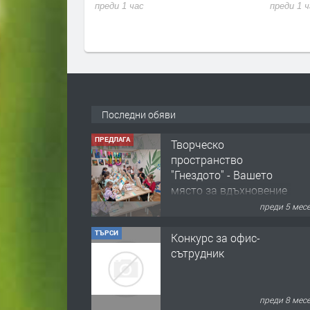
е избори
преди 1 час
преди 1 
Последни обяви
ПРЕДЛАГА
Творческо
пространство
"Гнездото" - Вашето
място за вдъхновение
и творчество в
преди 5 мес
Смолян!
ТЪРСИ
Конкурс за офис-
сътрудник
преди 8 мес