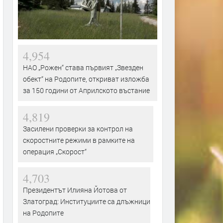
4,954
НАО „Рожен“ става първият „Звезден
обект“ на Родопите, откриват изложба
за 150 години от Априлското въстание
4,819
Засилени проверки за контрол на
скоростните режими в рамките на
операция „Скорост“
4,703
Президентът Илияна Йотова от
Златоград: Институциите са длъжници
на Родопите