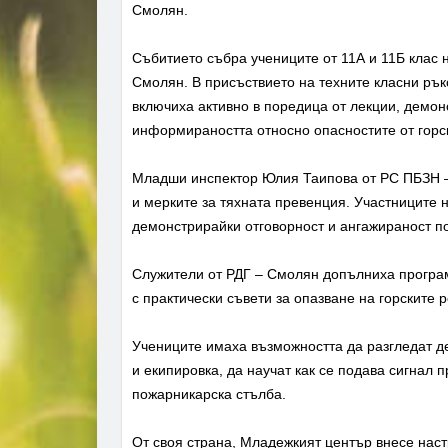
Смолян.
Събитието събра учениците от 11А и 11Б клас
Смолян. В присъствието на техните класни рък
включиха активно в поредица от лекции, демон
информираността относно опасностите от горс
Младши инспектор Юлия Таипова от РС ПБЗН –
и мерките за тяхната превенция. Участниците н
демонстрирайки отговорност и ангажираност по
Служители от РДГ – Смолян допълниха програма
с практически съвети за опазване на горските р
Учениците имаха възможността да разгледат де
и екипировка, да научат как се подава сигнал п
пожарникарска стълба.
От своя страна, Младежкият център внесе наст