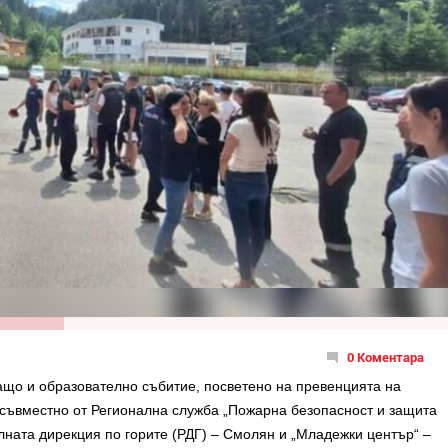
0 Коментара
ащо и образователно събитие, посветено на превенцията на
 съвместно от Регионална служба „Пожарна безопасност и защита
лната дирекция по горите (РДГ) – Смолян и „Младежки център“ –