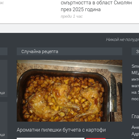
смъртността в област Смолян
час
през 2025 година
преди 1 час
Никой не полудя
Случайна рецепта
З
Smo
МЕД
инт
мат
на 
еца
пос
Гл
Ане
Ароматни пилешки бутчета с картофи
Адр
еца