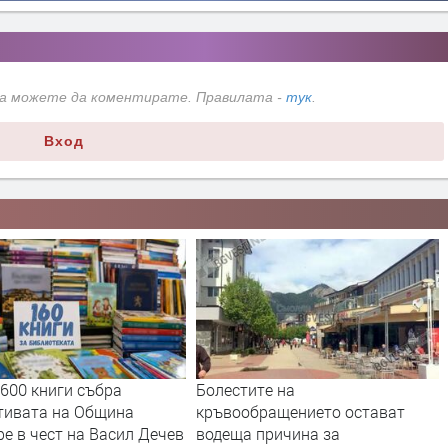
да можете да коментирате. Правилата -
тук
.
Вход
600 книги събра
Болестите на
тивата на Община
кръвообращението остават
е в чест на Васил Дечев
водеща причина за