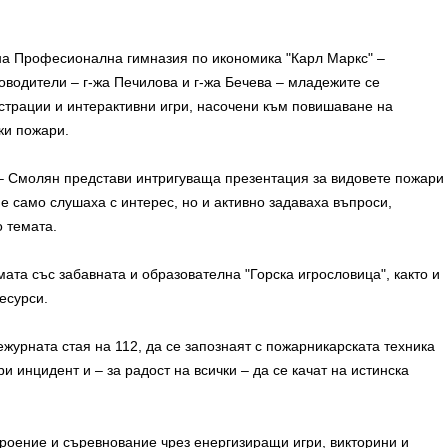
 на Професионална гимназия по икономика "Карл Маркс" –
оводители – г-жа Печилова и г-жа Бечева – младежите се
страции и интерактивни игри, насочени към повишаване на
ки пожари.
 Смолян представи интригуваща презентация за видовете пожари
е само слушаха с интерес, но и активно задаваха въпроси,
 темата.
та със забавната и образователна "Горска игрословица", както и
есурси.
журната стая на 112, да се запознаят с пожарникарската техника
ри инцидент и – за радост на всички – да се качат на истинска
роение и съревнование чрез енергизиращи игри, викторини и