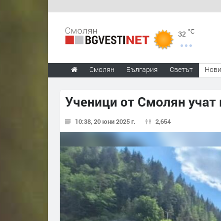
°C
32
Смолян
България
Светът
Нов
Ученици от Смолян учат 
10:38, 20 юни 2025 г.
2,654