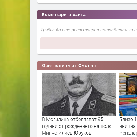
Коментари в сайта
Трябва да сте регистриран потребител за 
Още новини от Смолян
Смилянския
В Могилица отбелязват 95
Близо 1
оведе на 17
години от рождението на полк.
инициа
ди
Минчо Илиев Юруков
Чепелар