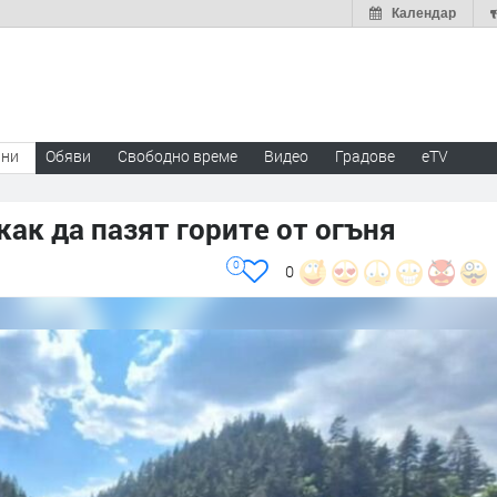
Календар
ини
Обяви
Свободно време
Видео
Градове
eTV
как да пазят горите от огъня
0
0