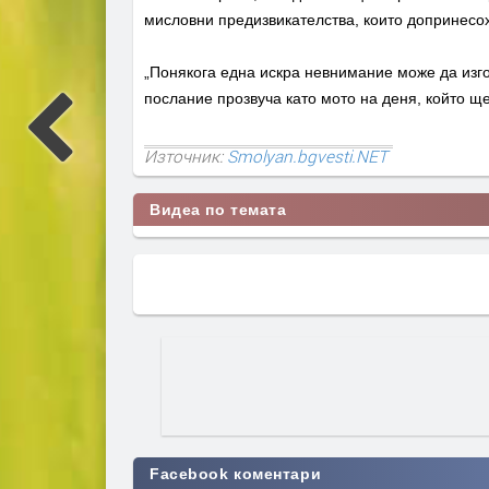
мисловни предизвикателства, които допринесох
„Понякога една искра невнимание може да изгор
послание прозвуча като мото на деня, който ще
Източник:
Smolyan.bgvesti.NET
Видеа по темата
Facebook коментари