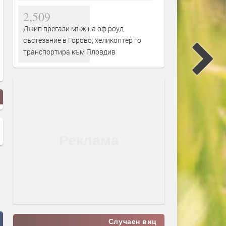
2,509
Джип прегази мъж на оф роуд
състезание в Горово, хеликоптер го
транспортира към Пловдив
Случаен виц