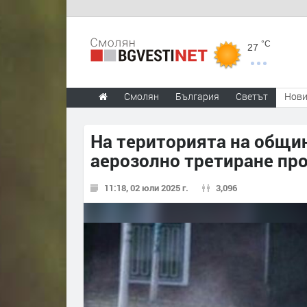
°C
27
Смолян
България
Светът
Нов
На територията на общи
аерозолно третиране пр
11:18, 02 юли 2025 г.
3,096