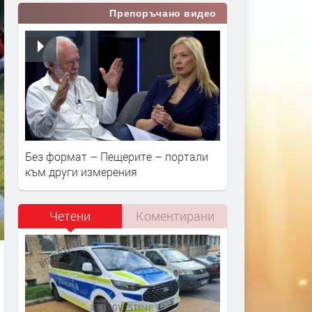
Препоръчано видео
Без формат – Пещерите – портали
към други измерения
Четени
Коментирани