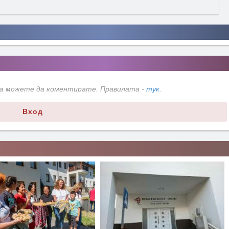
да можете да коментирате. Правилата -
тук
.
Вход