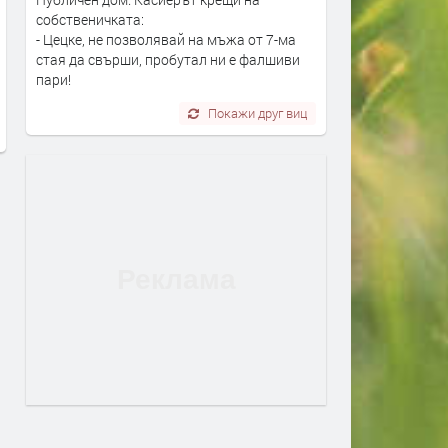
Близо 20 села в Арденското
Смолян става столица на
собственичката:
корито пред транспортен хаос,
плажния волейбол: Най-д
- Цецке, не позволявай на мъжа от 7-ма
стая да свърши, пробутал ни е фалшиви
заради ремонт на мост
състезатели се събират в
пари!
до 9 август
преди 21 часа
преди 21 часа
Покажи друг виц