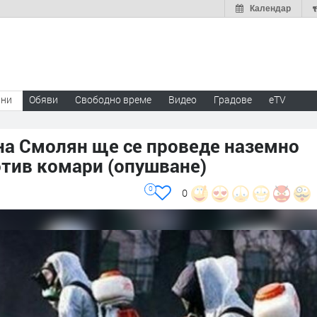
Календар
ини
Обяви
Свободно време
Видео
Градове
eTV
на Смолян ще се проведе наземно
отив комари (опушване)
0
0