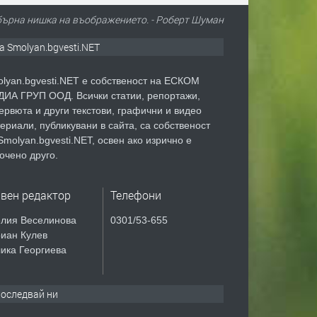
ебърна нишка на въображението. - Роберт Шуман
а Smolyan.bgvesti.NET
lyan.bgvesti.NET е собственост на ЕСКОМ
ИА ГРУП ООД. Всички статии, репортажи,
ервюта и други текстови, графични и видео
ериали, публикувани в сайта, са собственост
Smolyan.bgvesti.NET, освен ако изрично е
очено друго.
авен редактор
Телефони
лия Веселинова
0301/53-655
иан Кулев
ика Георгиева
оследвай ни