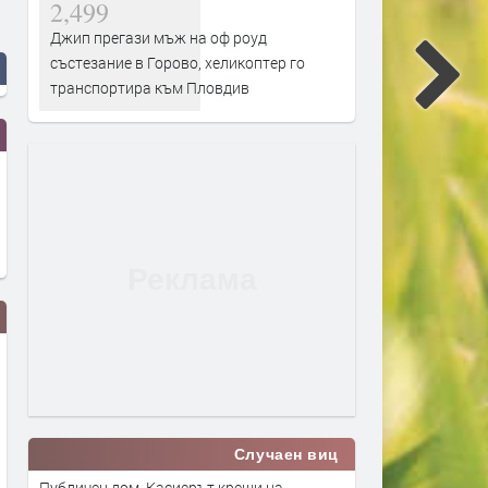
2,499
Джип прегази мъж на оф роуд
състезание в Горово, хеликоптер го
транспортира към Пловдив
Случаен виц
Публичен дом. Касиерът крещи на