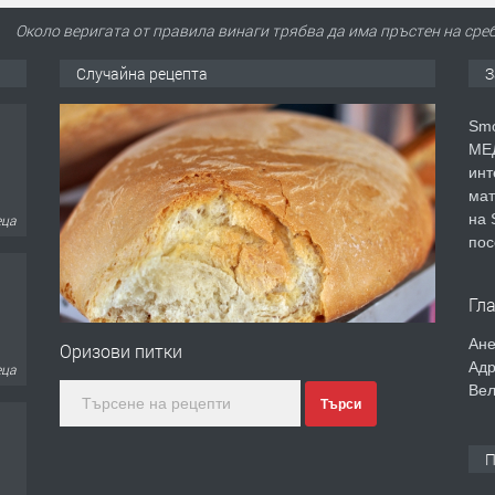
Около веригата от правила винаги трябва да има пръстен на ср
Случайна рецепта
З
Smo
МЕД
инт
мат
на 
еца
пос
Гл
Ане
Оризови питки
Адр
еца
Вел
Търси
П