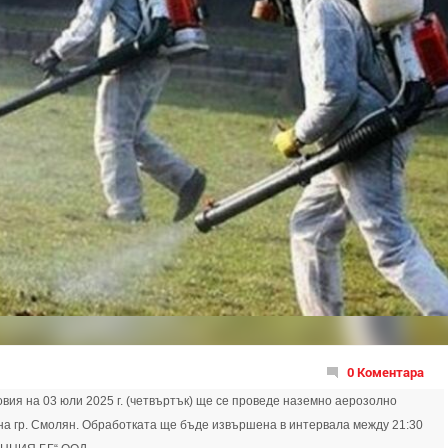
0 Коментара
вия на 03 юли 2025 г. (четвъртък) ще се проведе наземно аерозолно
на гр. Смолян. Обработката ще бъде извършена в интервала между 21:30