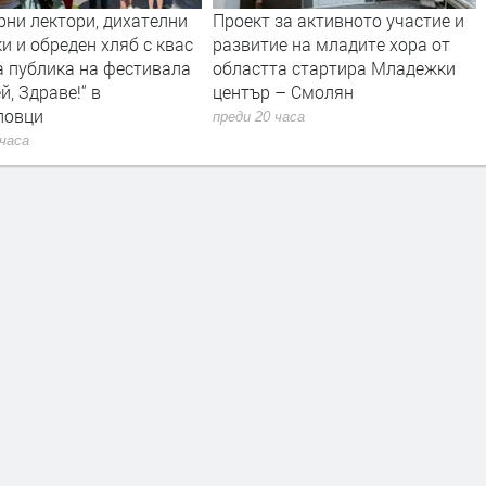
рни лектори, дихателни
Проект за активното участие и
и и обреден хляб с квас
развитие на младите хора от
а публика на фестивала
областта стартира Младежки
й, Здраве!“ в
център – Смолян
ловци
преди 20 часа
 часа