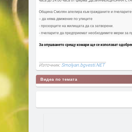
часа до 24:00 часа от фирма „ДЕЗИНФЕКЦИОННА СТ
Община Смолян апелира към гражданите и пчеларите
– да няма движение по улиците
- прозорците на жилищата да са затворени.
- пчеларите да предприемат необходимите мерки за п
За опушването срещу комари ще се използват одобрен
Източник:
Smolyan.bgvesti.NET
Видеа по темата