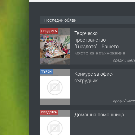
Последни обяви
ПРЕДЛАГА
Творческо
пространство
"Гнездото" - Вашето
място за вдъхновение
и творчество в
преди 5 мес
Смолян!
ТЪРСИ
Конкурс за офис-
сътрудник
преди 8 мес
ПРЕДЛАГА
Домашна помощница