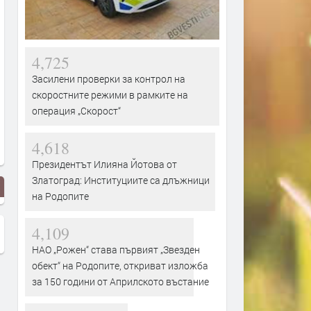
4,725
Засилени проверки за контрол на
скоростните режими в рамките на
операция „Скорост“
4,618
Президентът Илияна Йотова от
Златоград: Институциите са длъжници
на Родопите
4,109
НАО „Рожен“ става първият „Звезден
обект“ на Родопите, откриват изложба
за 150 години от Априлското въстание