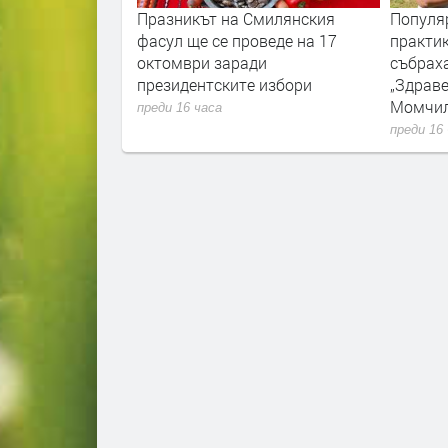
тава първият
Празникът на Смилянския
Популя
 на Родопите,
фасул ще се проведе на 17
практик
ба за 150
октомври заради
събрах
лското въстание
президентските избори
„Здраве
Момчи
преди 16 часа
преди 16