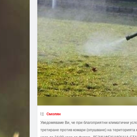
Смолян
Уведомяваме Ви, че при благоприятни климатични усло
третиране против комари (опушване) на територията 