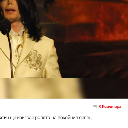
0 Коментара
ън ще изиграе ролята на покойния певец.