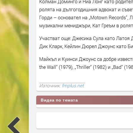
Колман Доминго и Ниа Лонг като родител
ролята на дългогодишния адвокат и съве
Горди – основател на „Motown Records“, 
музикални мениджъри, Кат Греъм в ролят
Участват още: Джесика Сула като Латоя 
Дик Кларк, Кейлин Дюрел Джоунс като Би
Майкъл и Куинси Джоунс са добре извест
the Wall“ (1979), „Thriller“ (1982) и „Bad“ (19
Източник:
fmplus.net
Видеа по темата