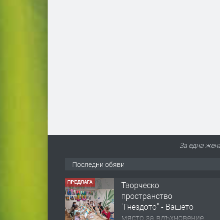
За една жен
Последни обяви
ПРЕДЛАГА
Творческо
пространство
"Гнездото" - Вашето
място за вдъхновение