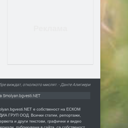
бре виждат, отколкото мислят. - Данте Алигиери
а Smolyan.bgvesti.NET
lyan.bgvesti.NET е собственост на ЕСКОМ
ИА ГРУП ООД. Всички статии, репортажи,
ервюта и други текстови, графични и видео
ериали, публикувани в сайта, са собственост