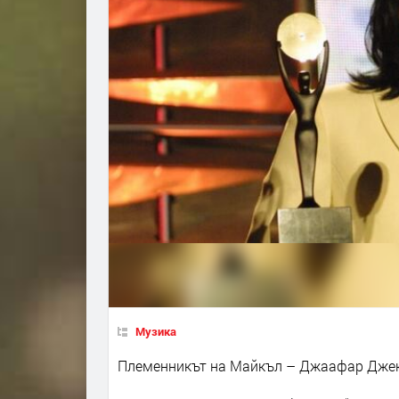
Музика
Племенникът на Майкъл – Джаафар Джекс