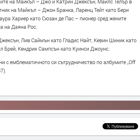
ите на Майкъл – Джо и Катрин Джексън, Майлс Телър в
тник на Майкъл – Джон Бранка, Ларенц Тейт като Бери
Лаура Хариер като Сюзан де Пас – пионер сред жените
а на Даяна Рос.
Джексън, Лив Саймън като Гладис Найт, Кевин Шиник като
л Брей, Кендрик Сампсън като Куинси Джоунс.
ни с емблематичното си сътрудничество по албумите „Off
87).