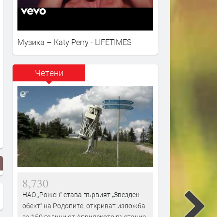
Музика – Katy Perry - LIFETIMES
Четени
8,730
НАО „Рожен“ става първият „Звезден
обект“ на Родопите, откриват изложба
за 150 години от Априлското въстание