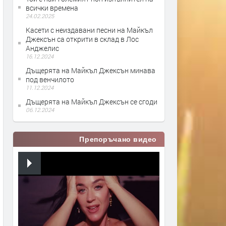
всички времена
24.02.2025
Касети с неиздавани песни на Майкъл
Джексън са открити в склад в Лос
Анджелис
16.12.2024
Дъщерята на Майкъл Джексън минава
под венчилото
11.12.2024
Дъщерята на Майкъл Джексън се сгоди
06.12.2024
Препоръчано видео