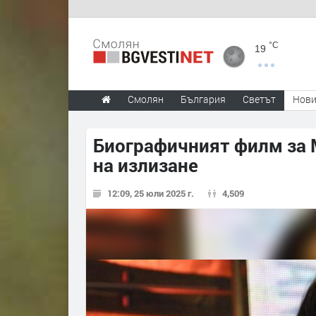
°C
19
Смолян
България
Светът
Нов
Биографичният филм за 
на излизане
12:09, 25 юли 2025 г.
4,509