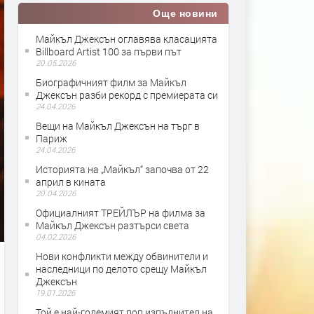
Още новини
Майкъл Джексън оглавява класацията
Billboard Artist 100 за първи път
20.05.2026
Биографичният филм за Майкъл
Джексън разби рекорд с премиерата си
24.04.2026
Вещи на Майкъл Джексън на търг в
Париж
24.04.2026
Историята на „Майкъл“ започва от 22
април в кината
20.04.2026
Официалният ТРЕЙЛЪР на филма за
Майкъл Джексън разтърси света
04.02.2026
Нови конфликти между обвинители и
наследници по делото срещу Майкъл
Джексън
19.01.2026
Той е най-големият поп изпълнител на