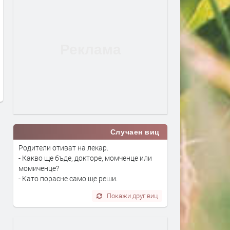
Янка Рупкина и „Мистерията на
„Опера на площада“ 2026
българските гласове“ звучат в
завършва с грандиозен г
новия сингъл на Ели Годлинг
спектакъл
преди 19 часа
преди 20 часа
Случаен виц
Родители отиват на лекар.
- Какво ще бъде, докторе, момченце или
момиченце?
- Като порасне само ще реши.
Покажи друг виц