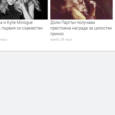
 и Kylie Minogue
Доли Партън получава
а първия си съвместен
престижна награда за цялостен
принос
 часа
преди 18 часа