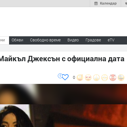
Календар
ини
Обяви
Свободно време
Видео
Градове
eTV
Майкъл Джексън с официална дата
0
0