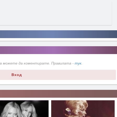
да можете да коментирате. Правилата -
тук
.
Вход