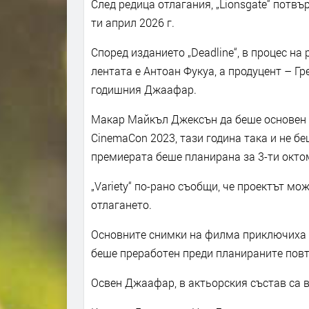
След редица отлагания, „Lionsgate“ потвъ
ти април 2026 г.
Според изданието „Deadline“, в процес н
лентата е Антоан Фукуа, а продуцент – Гр
годишния Джаафар.
Макар Майкъл Джексън да беше основен ак
CinemaCon 2023, тази година така и не 
премиерата беше планирана за 3-ти октом
„Variety“ по-рано съобщи, че проектът мо
отлагането.
Основните снимки на филма приключиха пр
беше преработен преди планираните пов
Освен Джаафар, в актьорския състав са 