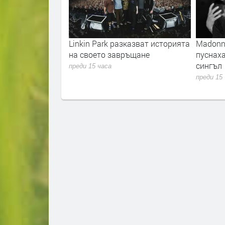
 „Unlimited“
Linkin Park разказват историята
Madonna
евски“ на 23
на своето завръщане
пуснах
зплатно за
сингъл
преди 15 часа
преди 15