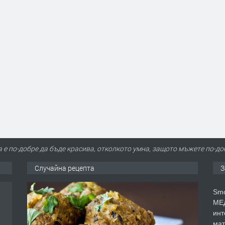
а е по-добре да бъде красива, отколкото умна, защото мъжете по-до
Случайна рецепта
З
Smo
МЕД
инт
мат