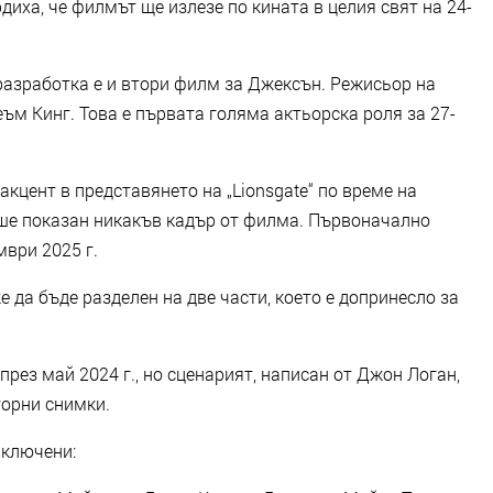
рдиха, че филмът ще излезе по кината в целия свят на 24-
а разработка е и втори филм за Джексън. Режисьор на
еъм Кинг. Това е първата голяма актьорска роля за 27-
цент в представянето на „Lionsgate“ по време на
беше показан никакъв кадър от филма. Първоначално
ври 2025 г.
же да бъде разделен на две части, което е допринесло за
ез май 2024 г., но сценарият, написан от Джон Логан,
торни снимки.
включени: