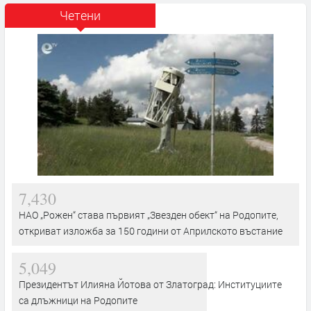
Четени
7,430
НАО „Рожен“ става първият „Звезден обект“ на Родопите,
откриват изложба за 150 години от Априлското въстание
5,049
Президентът Илияна Йотова от Златоград: Институциите
са длъжници на Родопите