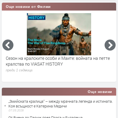
Още новини от Филми
Сезон на кралските особи и Маите: войната на петте
Н
кралства по VIASAT HISTORY
П
е
преди 1 седмица
п
Още новини
„Змийската кралица“ – между мрачната легенда и истината.
Коя всъщност е Катерина Медичи
07.05.2026
От Виена до Париж през Прага и Будапеща