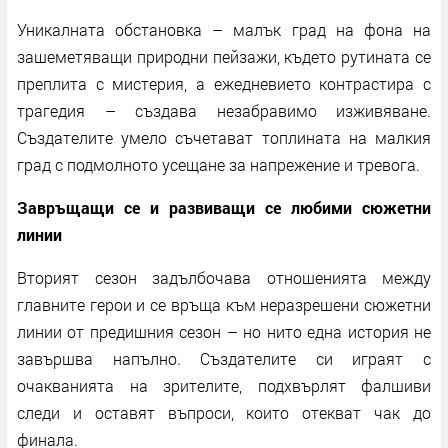
Уникалната обстановка – малък град на фона на
зашеметяващи природни пейзажи, където рутината се
преплита с мистерия, а ежедневието контрастира с
трагедия – създава незабравимо изживяване.
Създателите умело съчетават топлината на малкия
град с подмолното усещане за напрежение и тревога.
Завръщащи се и развиващи се любими сюжетни
линии
Вторият сезон задълбочава отношенията между
главните герои и се връща към неразрешени сюжетни
линии от предишния сезон – но нито една история не
завършва напълно. Създателите си играят с
очакванията на зрителите, подхвърлят фалшиви
следи и оставят въпроси, които отекват чак до
финала.