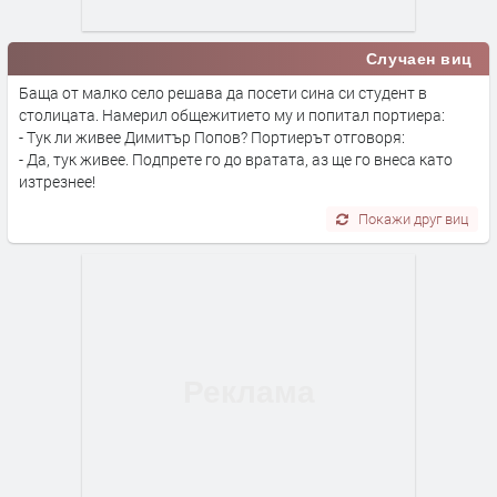
Случаен виц
Баща от малко село решава да посети сина си студент в
столицата. Намерил общежитието му и попитал портиера:
- Тук ли живее Димитър Попов? Портиерът отговоря:
- Да, тук живее. Подпрете го до вратата, аз ще го внеса като
изтрезнее!
Покажи друг виц