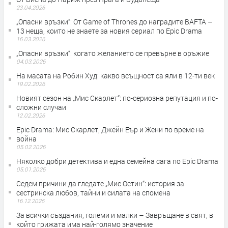
23.04.2026
„Опасни връзки“: От Game of Thrones до наградите BAFTA –
13 неща, които не знаете за новия сериал по Epic Drama
16.03.2026
„Опасни връзки“: когато желанието се превърне в оръжие
04.03.2026
На масата на Робин Худ: какво всъщност са яли в 12-ти век
19.02.2026
Новият сезон на „Мис Скарлет“: по-сериозна репутация и по-
сложни случаи
12.02.2026
Epic Drama: Мис Скарлет, Джейн Еър и Жени по време на
война
05.02.2026
Няколко добри детектива и една семейна сага по Epic Drama
05.01.2026
Седем причини да гледате „Мис Остин“: история за
сестринска любов, тайни и силата на спомена
16.12.2025
За всички създания, големи и малки – Завръщане в свят, в
който грижата има най-голямо значение