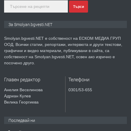
Търси
преди 3 години
ПРЕДЛАГА
Апартамент под наем в гр. Смолян.
За Smolyan.bgvesti.NET
Smolyan.bgvesti.NET е собственост на ЕСКОМ МЕДИА ГРУП
ООД. Всички статии, репортажи, интервюта и други текстови,
преди 4 години
графични и видео материали, публикувани в сайта, са
собственост на Smolyan.bgvesti.NET, освен ако изрично е
ПРЕДЛАГА
Творческо пространство "Гнездото" -
посочено друго.
Вашето място за вдъхновение и
творчество в Смолян!
Главен редактор
Телефони
преди 5 месеца
Анелия Веселинова
0301/53-655
Адриан Кулев
ТЪРСИ
Конкурс за офис-сътрудник
Велика Георгиева
Последвай ни
преди 8 месеца