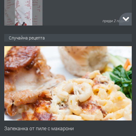
преди 2 години
ПРЕДЛАГА
КЪЩА В МАРОНЯ
Случайна рецепта
преди 2 години
ТЪРСИ
Търсят се строителни работници
преди 3 години
ПРЕДЛАГА
Давам Заведение Под Наем
Запеканка от пиле с макарони