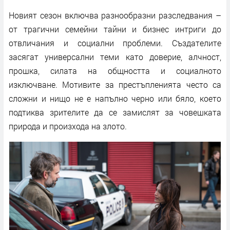
Новият сезон включва разнообразни разследвания –
от трагични семейни тайни и бизнес интриги до
отвличания и социални проблеми. Създателите
засягат универсални теми като доверие, алчност,
прошка, силата на общността и социалното
изключване. Мотивите за престъпленията често са
сложни и нищо не е напълно черно или бяло, което
подтиква зрителите да се замислят за човешката
природа и произхода на злото.