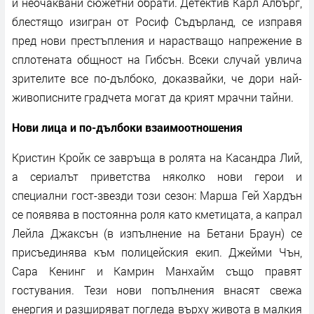
и неочаквани сюжетни обрати. Детектив Карл Албърг,
блестящо изигран от Росиф Съдърланд, се изправя
пред нови престъпления и нарастващо напрежение в
сплотената общност на Гибсън. Всеки случай увлича
зрителите все по-дълбоко, доказвайки, че дори най-
живописните градчета могат да крият мрачни тайни.
Нови лица и по-дълбоки взаимоотношения
Кристин Кройк се завръща в ролята на Касандра Лий,
а сериалът приветства няколко нови герои и
специални гост-звезди този сезон: Марша Гей Хардън
се появява в постоянна роля като кметицата, а капрал
Лейла Джаксън (в изпълнение на Бетани Браун) се
присъединява към полицейския екип. Джейми Чън,
Сара Кенинг и Камрин Манхайм също правят
гостувания. Тези нови попълнения внасят свежа
енергия и разширяват погледа върху живота в малкия