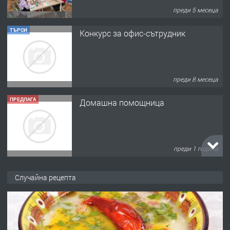
преди 5 месеца
ТЪРСИ
Конкурс за офис-сътрудник
преди 8 месеца
ПРЕДЛАГА
Домашна помощница
преди 1 година
ПРЕДЛАГА
Къща в Марония, Гърция
Случайна рецепта
преди 2 години