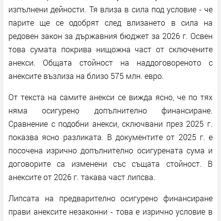
изпълнени дейности. Тя влиза в сила под условие - че
парите ще се одобрят след влизането в сила на
редовен закон за държавния бюджет за 2026 г. Освен
това сумата покрива нищожна част от сключените
анекси. Общата стойност на наддоговореното с
анексите възлиза на близо 575 млн. евро.
От текста на самите анекси се вижда ясно, че по тях
няма осигурено допълнително финансиране.
Сравнение с подобни анекси, сключвани през 2025 г.
показва ясно разликата. В документите от 2025 г. е
посочена изрично допълнително осигурената сума и
договорите са изменени със същата стойност. В
анексите от 2026 г. такава част липсва.
Липсата на предварително осигурено финансиране
прави анексите незаконни - това е изрично условие в