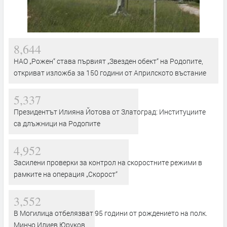
8,644
НАО „Рожен“ става първият „Звезден обект“ на Родопите,
откриват изложба за 150 години от Априлското въстание
5,337
Президентът Илияна Йотова от Златоград: Институциите
са длъжници на Родопите
4,952
Засилени проверки за контрол на скоростните режими в
рамките на операция „Скорост“
3,552
В Могилица отбелязват 95 години от рождението на полк.
Минчо Илиев Юруков