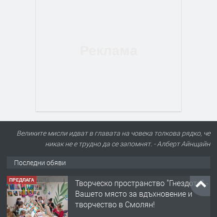
Великите мисли идват в главата на човека толкова рядко, че
никак не е трудно да се запомнят. - Алберт Айнщайн
Последни обяви
ПРЕДЛАГА
Творческо пространство "Гнездото" -
Вашето място за вдъхновение и
творчество в Смолян!