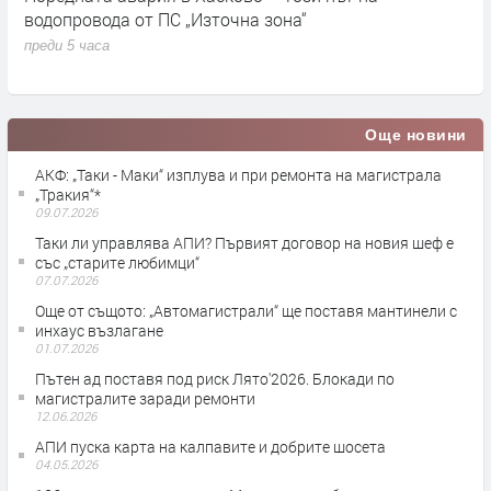
е.
водопровода от ПС „Източна зона“
п
преди 5 часа
Още новини
АКФ: „Таки - Маки“ изплува и при ремонта на магистрала
„Тракия“*
09.07.2026
Таки ли управлява АПИ? Първият договор на новия шеф е
със „старите любимци“
07.07.2026
Още от същото: „Автомагистрали“ ще поставя мантинели с
инхаус възлагане
01.07.2026
Пътен ад поставя под риск Лято'2026. Блокади по
магистралите заради ремонти
12.06.2026
АПИ пуска карта на калпавите и добрите шосета
04.05.2026