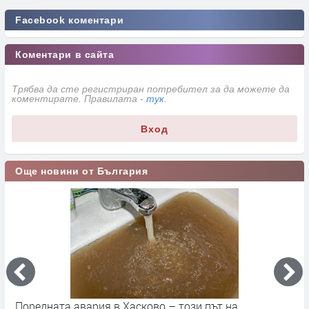
Facebook коментари
Коментари в сайта
Трябва да сте регистриран потребител за да можете да
коментирате. Правилата -
тук
.
Вход
Още новини от България
Поредната авария в Хасково – този път на
Д