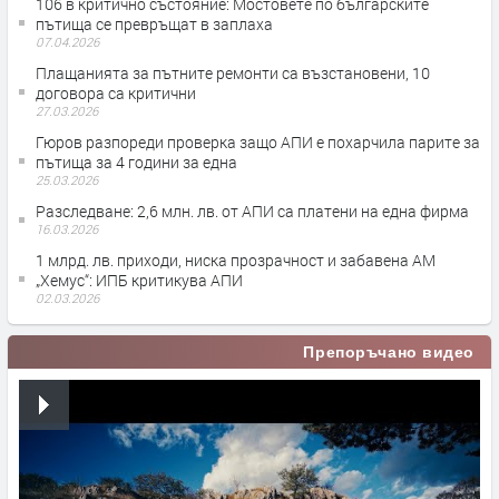
106 в критично състояние: Мостовете по българските
пътища се превръщат в заплаха
07.04.2026
Плащанията за пътните ремонти са възстановени, 10
договора са критични
27.03.2026
Гюров разпореди проверка защо АПИ е похарчила парите за
пътища за 4 години за една
25.03.2026
Разследване: 2,6 млн. лв. от АПИ са платени на една фирма
16.03.2026
1 млрд. лв. приходи, ниска прозрачност и забавена АМ
„Хемус“: ИПБ критикува АПИ
02.03.2026
Препоръчано видео