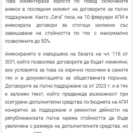
Това коментираха юристи по повод сключените
анекси в последния момент на договорите за пътно
поддържане. Както „Сега“ писа, на 10 февруари АПИ е
анексирала договори за стотици милиони със
завишаване на стойността по тях с максимално
позволените до 50%.
Анексирането е извършено на базата на чл. 116 от
ЗОП, който позволява договорите да бъдат изменяни,
ако условията за това са изрично посочени в самите
тях и в документацията за обществената поръчка.
Договорите за пътно поддържане са от 2023 г. и в тях
е заложен текст, който предвижда възможност при
осигурени допълнителни средства по бюджета на АПИ
конкретно за поддържане и ремонтни дейности на
републиканската пътна мрежа стойността да бъде
увеличена с размера на допълнителните средства, но