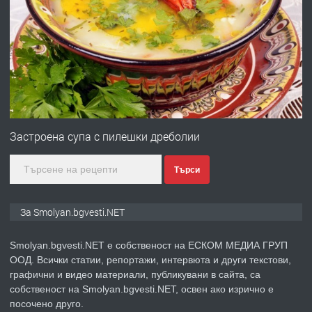
ПРЕДЛАГА
УДЪЛЖАВАНЕ НА ЧОВЕШКИЯТ
ЖИВОТ И ПОДОБРЯВАНЕ НА
НЕГОВОТО КАЧЕСТВО
преди 2 години
ПРЕДЛАГА
Имот в Северна Гърция, до Кавала
Застроена супа с пилешки дреболии
Търси
преди 2 години
ПРЕДЛАГА
Иглолистни Пелети клас А1
За Smolyan.bgvesti.NET
Smolyan.bgvesti.NET е собственост на ЕСКОМ МЕДИА ГРУП
ООД. Всички статии, репортажи, интервюта и други текстови,
преди 2 години
графични и видео материали, публикувани в сайта, са
собственост на Smolyan.bgvesti.NET, освен ако изрично е
ПРЕДЛАГА
КЪЩА В МАРОНЯ
посочено друго.