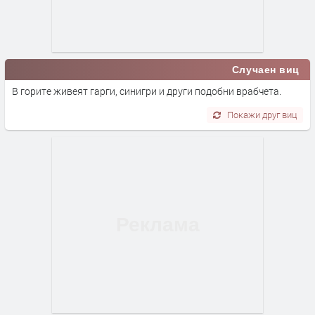
Случаен виц
В горите живеят гарги, синигри и други подобни врабчета.
Покажи друг виц