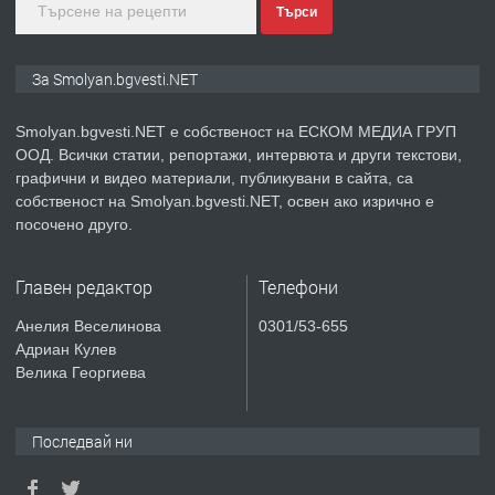
Търси
преди 2 години
ПРЕДЛАГА
Иглолистни Пелети клас А1
За Smolyan.bgvesti.NET
Smolyan.bgvesti.NET е собственост на ЕСКОМ МЕДИА ГРУП
ООД. Всички статии, репортажи, интервюта и други текстови,
преди 2 години
графични и видео материали, публикувани в сайта, са
собственост на Smolyan.bgvesti.NET, освен ако изрично е
ПРЕДЛАГА
КЪЩА В МАРОНЯ
посочено друго.
Главен редактор
Телефони
преди 2 години
Анелия Веселинова
0301/53-655
Адриан Кулев
ТЪРСИ
Търсят се строителни работници
Велика Георгиева
Последвай ни
преди 3 години