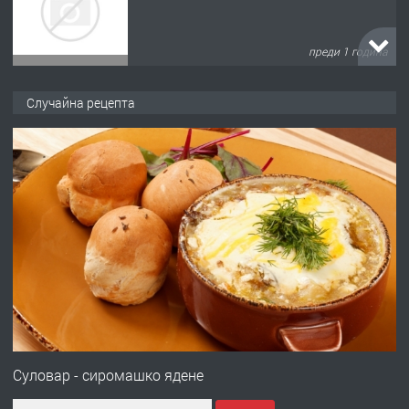
преди 1 година
ПРЕДЛАГА
Къща в Марония, Гърция
Случайна рецепта
преди 2 години
ПРЕДЛАГА
УДЪЛЖАВАНЕ НА ЧОВЕШКИЯТ
ЖИВОТ И ПОДОБРЯВАНЕ НА
НЕГОВОТО КАЧЕСТВО
преди 2 години
ПРЕДЛАГА
Имот в Северна Гърция, до Кавала
Суловар - сиромашко ядене