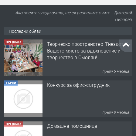
Ако носите чужди очила, ще си развалите очите. - Дмитрий
Писарев
Последни обяви
ПРЕДЛАГА
Творческо пространство "Гнездото" -
Вашето място за вдъхновение и
творчество в Смолян!
преди 5 месеца
ТЪРСИ
Конкурс за офис-сътрудник
преди 8 месеца
ПРЕДЛАГА
Домашна помощница