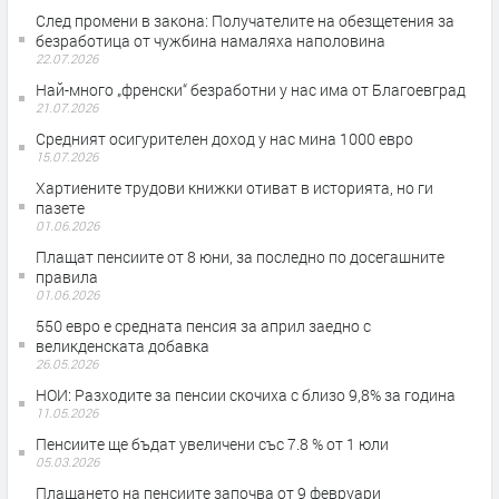
След промени в закона: Получателите на обезщетения за
безработица от чужбина намаляха наполовина
22.07.2026
Най-много „френски“ безработни у нас има от Благоевград
21.07.2026
Средният осигурителен доход у нас мина 1000 евро
15.07.2026
Хартиените трудови книжки отиват в историята, но ги
пазете
01.06.2026
Плащат пенсиите от 8 юни, за последно по досегашните
правила
01.06.2026
550 евро е средната пенсия за април заедно с
великденската добавка
26.05.2026
НОИ: Разходите за пенсии скочиха с близо 9,8% за година
11.05.2026
Пенсиите ще бъдат увеличени със 7.8 % от 1 юли
05.03.2026
Плащането на пенсиите започва от 9 февруари