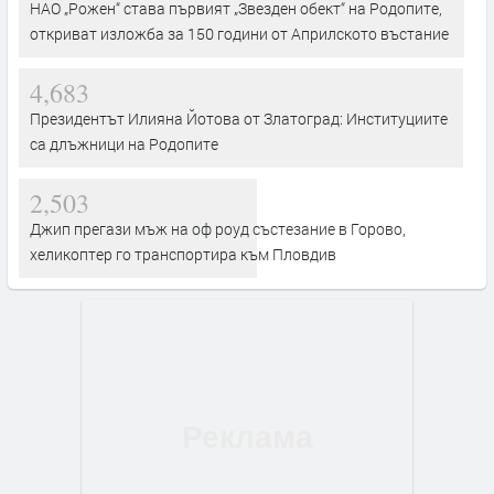
НАО „Рожен“ става първият „Звезден обект“ на Родопите,
откриват изложба за 150 години от Априлското въстание
4,683
Президентът Илияна Йотова от Златоград: Институциите
са длъжници на Родопите
2,503
Джип прегази мъж на оф роуд състезание в Горово,
хеликоптер го транспортира към Пловдив