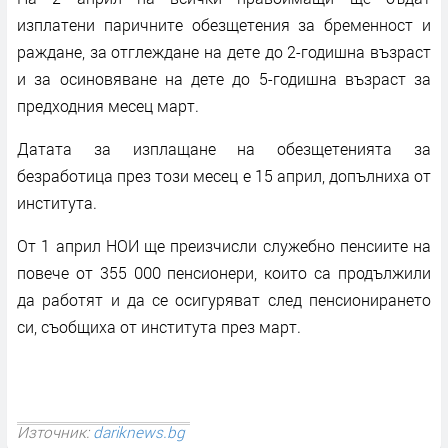
изплатени паричните обезщетения за бременност и
раждане, за отглеждане на дете до 2-годишна възраст
и за осиновяване на дете до 5-годишна възраст за
предходния месец март.
Датата за изплащане на обезщетенията за
безработица през този месец е 15 април, допълниха от
института.
От 1 април НОИ ще преизчисли служебно пенсиите на
повече от 355 000 пенсионери, които са продължили
да работят и да се осигуряват след пенсионирането
си, съобщиха от института през март.
Източник:
dariknews.bg