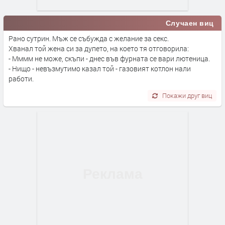
Случаен виц
Рано сутрин. Мъж се събужда с желание за секс.
Хванал той жена си за дупето, на което тя отговорила:
- Мммм не може, скъпи - днес във фурната се вари лютеница.
- Нищо - невъзмутимо казал той - газовият котлон нали
работи.
Покажи друг виц