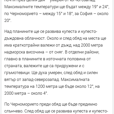
Максималните температури ще бъдат между 19° и 24°,
по Черноморието – между 15° и 18°, за София – около
20°.
Над планините ще се развива купеста и купесто-
дъждовна облачност. Около и след обяд на места ще
има краткотрайни валежи от дъжд, над 2000 метра
надморска височина – от сняг. В отделни райони,
главно в планините в източната половина от
страната, валежите ще са придружени и с
гръмотевици. Ще духа умерен, след обяд и силен
вятър от запад-северозапад. Максималната
температура на 1200 метра ще бъде около 12°, на
2000 метра – около 4°.
По Черноморието преди обяд ще бъде предимно
слънчево. След обяд ще се развива купеста и купесто-