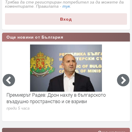
Трябва да сте регистриран потребител за да можете да
коментирате. Правилата -
тук
.
Вход
Още новини от България
Премиерът Радев: Дрон нахлу в българското
О
въздушно пространство и се взриви
п
преди 5 часа