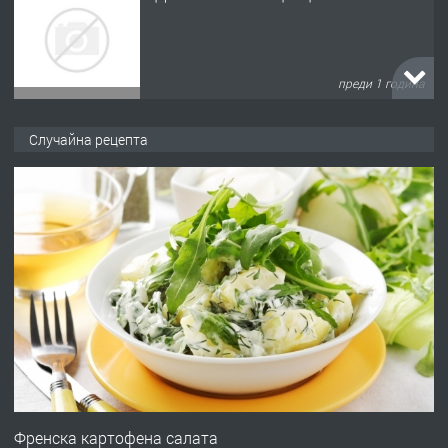
преди 1 година
ПРЕДЛАГА
Къща в Марония, Гърция
Случайна рецепта
преди 2 години
ПРЕДЛАГА
УДЪЛЖАВАНЕ НА ЧОВЕШКИЯТ
ЖИВОТ И ПОДОБРЯВАНЕ НА
НЕГОВОТО КАЧЕСТВО
преди 2 години
ПРЕДЛАГА
Имот в Северна Гърция, до Кавала
Френска картофена салата