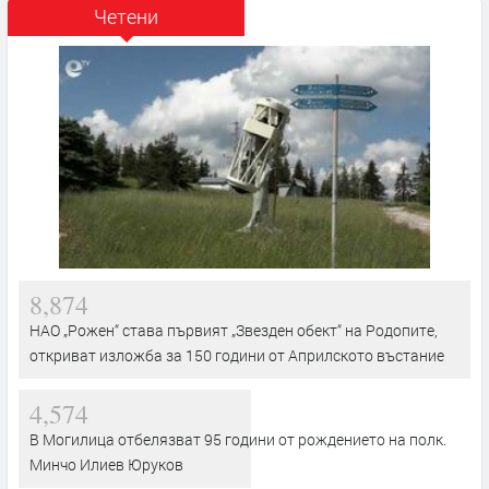
Четени
8,874
НАО „Рожен“ става първият „Звезден обект“ на Родопите,
откриват изложба за 150 години от Априлското въстание
4,574
В Могилица отбелязват 95 години от рождението на полк.
Минчо Илиев Юруков