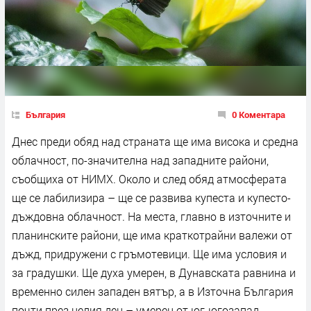
България
0 Коментара
Днес преди обяд над страната ще има висока и средна
облачност, по-значителна над западните райони,
съобщиха от НИМХ. Около и след обяд атмосферата
ще се лабилизира – ще се развива купеста и купесто-
дъждовна облачност. На места, главно в източните и
планинските райони, ще има краткотрайни валежи от
дъжд, придружени с гръмотевици. Ще има условия и
за градушки. Ще духа умерен, в Дунавската равнина и
временно силен западен вятър, а в Източна България
почти през целия ден – умерен от юг-югозапад.