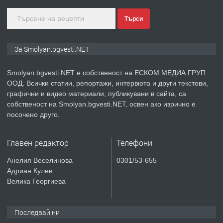
Търси
преди 2 години
ПРЕДЛАГА
Иглолистни Пелети клас А1
За Smolyan.bgvesti.NET
Smolyan.bgvesti.NET е собственост на ЕСКОМ МЕДИА ГРУП
ООД. Всички статии, репортажи, интервюта и други текстови,
преди 2 години
графични и видео материали, публикувани в сайта, са
собственост на Smolyan.bgvesti.NET, освен ако изрично е
ПРЕДЛАГА
КЪЩА В МАРОНЯ
посочено друго.
Главен редактор
Телефони
преди 2 години
Анелия Веселинова
0301/53-655
Адриан Кулев
ТЪРСИ
Търсят се строителни работници
Велика Георгиева
Последвай ни
преди 3 години