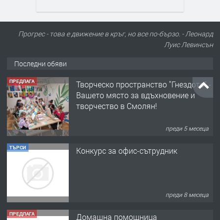
Прогрес - това е движение в кръг, но все по-бързо. - Леонард
Луис Левинсън
Последни обяви
ПРЕДЛАГА
Творческо пространство "Гнездото" -
Вашето място за вдъхновение и
творчество в Смолян!
преди 5 месеца
ТЪРСИ
Конкурс за офис-сътрудник
преди 8 месеца
ПРЕДЛАГА
Домашна помощница