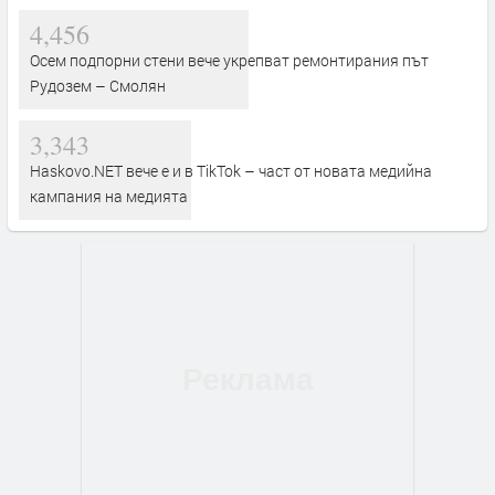
4,456
Осем подпорни стени вече укрепват ремонтирания път
Рудозем – Смолян
3,343
Haskovo.NET вече е и в TikTok – част от новата медийна
кампания на медията