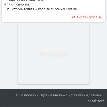
А тя отговорила:
- Защото учителят ми каза да си опичам акъла!
Покажи друг виц
Чух и забравих. Видях и запомних. Преживях и разбрах. -
Конфуций