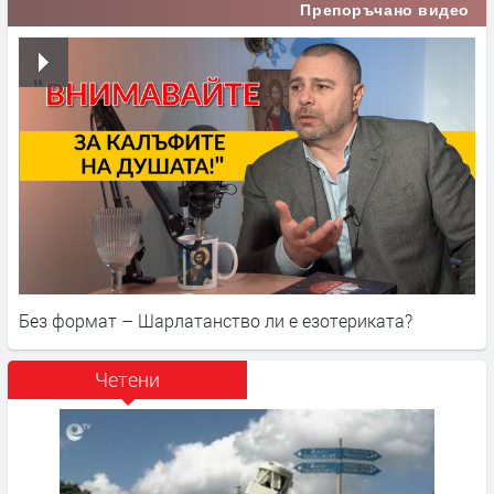
Препоръчано видео
Без формат – Шарлатанство ли е езотериката?
Четени