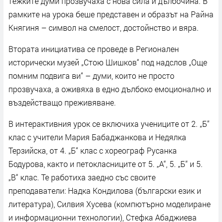
тежките думи прозвучаха с нова сила и дълбочина. В
рамките на урока беше представен и образът на Райна
Княгиня – символ на смелост, достойнство и вяра.
Втората инициатива се проведе в Регионален
исторически музей „Стою Шишков“ под надслов „Още
помним подвига ви“ – думи, които не просто
прозвучаха, а оживяха в едно дълбоко емоционално и
въздействащо преживяване.
В интерактивния урок се включиха учениците от 2. „Б“
клас с учители Мария Бабаджанкова и Недялка
Терзийска, от 4. „Б“ клас с хореограф Русанка
Бодурова, както и петокласниците от 5. „А“, 5. „Б“ и 5.
„В“ клас. Те работиха заедно със своите
преподаватели: Надка Кондилова (български език и
литература), Силвия Хусева (компютърно моделиране
и информационни технологии), Стефка Абаджиева