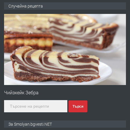
ПРЕДЛАГА
Къща в Марония, Гърция
Случайна рецепта
преди 2 години
ПРЕДЛАГА
УДЪЛЖАВАНЕ НА ЧОВЕШКИЯТ
ЖИВОТ И ПОДОБРЯВАНЕ НА
НЕГОВОТО КАЧЕСТВО
преди 2 години
ПРЕДЛАГА
Имот в Северна Гърция, до Кавала
Чийзкейк Зебра
Търси
преди 2 години
ПРЕДЛАГА
Иглолистни Пелети клас А1
За Smolyan.bgvesti.NET