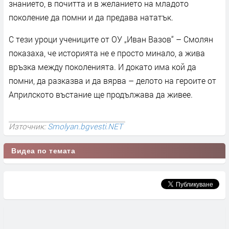
знанието, в почитта и в желанието на младото
поколение да помни и да предава нататък.
С тези уроци учениците от ОУ „Иван Вазов“ – Смолян
показаха, че историята не е просто минало, а жива
връзка между поколенията. И докато има кой да
помни, да разказва и да вярва – делото на героите от
Априлското въстание ще продължава да живее.
Източник:
Smolyan.bgvesti.NET
Видеа по темата