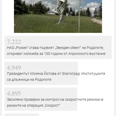
7,222
НАО „Рожен“ става първият „Звезден обект“ на Родопите,
откриват изложба за 150 години от Априлското въстание
4,949
Президентът Илияна Йотова от Златоград: Институциите
са длъжници на Родопите
4,895
Засилени проверки за контрол на скоростните режими в
рамките на операция „Скорост“