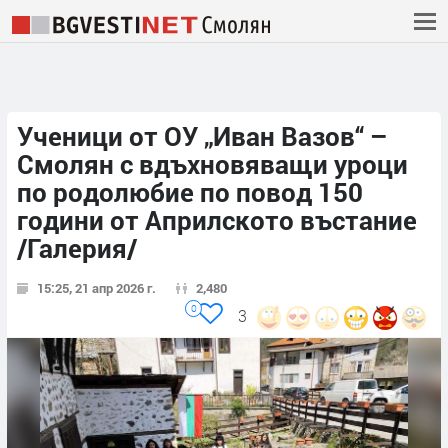
Ученици от ОУ „Иван Вазов“ –
Смолян с вдъхновяващи уроци
по родолюбие по повод 150
години от Априлското въстание
/Галерия/
15:25, 21 апр 2026 г.
2,480
0
3