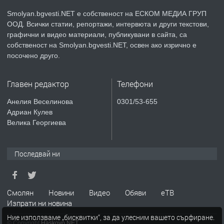
Smolyan.bgvesti.NET е собственост на ЕСКОМ МЕДИА ГРУП
ООД. Всички статии, репортажи, интервюта и други текстови,
преди 2 години
графични и видео материали, публикувани в сайта, са
собственост на Smolyan.bgvesti.NET, освен ако изрично е
ПРЕДЛАГА
КЪЩА В МАРОНЯ
посочено друго.
Главен редактор
Телефони
преди 2 години
Анелия Веселинова
0301/53-655
Адриан Кулев
ТЪРСИ
Търсят се строителни работници
Велика Георгиева
Последвай ни
преди 3 години
ПРЕДЛАГА
Давам Заведение Под Наем
Смолян
Новини
Видео
Обяви
еТВ
Изпрати ни новина
Ние използваме „бисквитки“, за да улесним вашето сърфиране.
© Copyright
Haskovo.NET