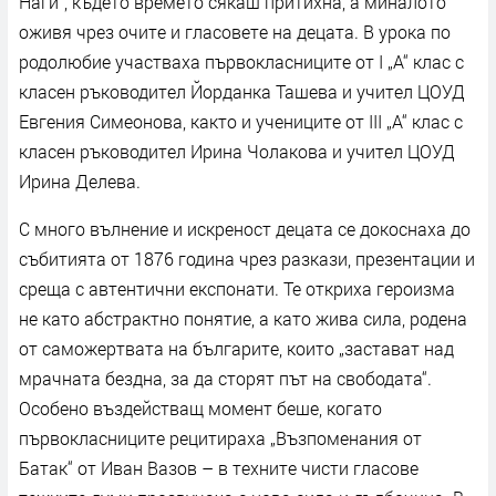
Наги“, където времето сякаш притихна, а миналото
оживя чрез очите и гласовете на децата. В урока по
родолюбие участваха първокласниците от I „А“ клас с
класен ръководител Йорданка Ташева и учител ЦОУД
Евгения Симеонова, както и учениците от III „А“ клас с
класен ръководител Ирина Чолакова и учител ЦОУД
Ирина Делева.
С много вълнение и искреност децата се докоснаха до
събитията от 1876 година чрез разкази, презентации и
среща с автентични експонати. Те откриха героизма
не като абстрактно понятие, а като жива сила, родена
от саможертвата на българите, които „застават над
мрачната бездна, за да сторят път на свободата“.
Особено въздействащ момент беше, когато
първокласниците рецитираха „Възпоменания от
Батак“ от Иван Вазов – в техните чисти гласове