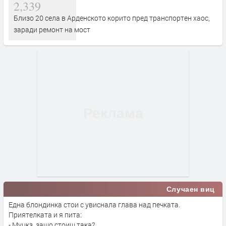
2,339
Близо 20 села в Арденското корито пред транспортен хаос,
заради ремонт на мост
Случаен виц
Една блондинка стои с увиснала глава над печката.
Приятелката и я пита:
- Муцкз, защо стоиш така?