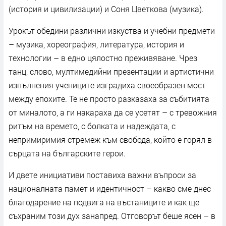
(история и цивилизации) и Соня Цветкова (музика).
Урокът обедини различни изкуства и учебни предмети
– музика, хореография, литература, история и
технологии – в едно цялостно преживяване. Чрез
танц, слово, мултимедийни презентации и артистични
изпълнения учениците изградиха своеобразен мост
между епохите. Те не просто разказаха за събитията
от миналото, а ги накараха да се усетят – с тревожния
ритъм на времето, с болката и надеждата, с
непримиримия стремеж към свобода, който е горял в
сърцата на българските герои.
И двете инициативи поставиха важни въпроси за
националната памет и идентичност – какво сме днес
благодарение на подвига на въстаниците и как ще
съхраним този дух занапред. Отговорът беше ясен – в