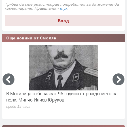
Трябва да сте регистриран потребител за да можете да
коментирате. Правилата -
тук
.
Вход
Още новини от Смолян
17
В Могилица отбелязват 95 години от рождението на
Б
полк. Минчо Илиев Юруков
Ч
преди 13 часа
п