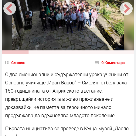
Смолян
0 Коментара
С два емоционални и съдържателни урока ученици от
Основно училище „Иван Вазов“ – Смолян отбелязаха
150-годишнината от Априлското въстание,
превръщайки историята в живо преживяване и
доказвайки, че паметта за героичното минало
продължава да вдъхновява младото поколение.
Първата инициатива се проведе в Къща-музей „Ласло