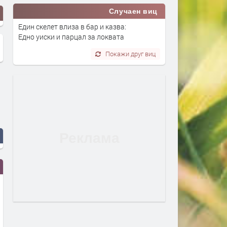
Случаен виц
Един скелет влиза в бар и казва:
Едно уиски и парцал за локвата
Покажи друг виц