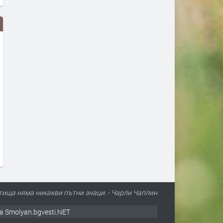
Изложба за Априлското
Община Смолян ще пред
въстание бе открита в НАО
проектобюджета за 2026 
„Рожен“
публично обсъждане на 1
август
преди 4 часа
преди 5 часа
ища няма никакви пътни знаци. - Чарли Чаплин
а Smolyan.bgvesti.NET