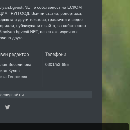
lyan.bgvesti.NET е собственост на ЕСКОМ
ИА ГРУП ООД. Всички статии, репортажи,
ервюта и други текстови, графични и видео
ериали, публикувани в сайта, са собственост
Smolyan.bgvesti.NET, освен ако изрично е
очено друго.
авен редактор
Телефони
лия Веселинова
0301/53-655
иан Кулев
ика Георгиева
оследвай ни