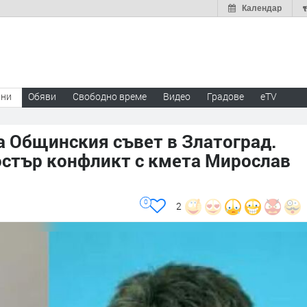
Календар
ини
Обяви
Свободно време
Видео
Градове
eTV
а Общинския съвет в Златоград.
остър конфликт с кмета Мирослав
0
2