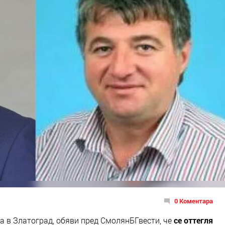
0 Коментара
а в Златоград, обяви пред СмолянБГвести, че
се оттегля