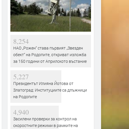
8,254
НАО „Рожен“ става първият „Звезден
обект“ на Родопите, откриват изложба
за 150 години от Априлското въстание
5,227
Президентът Илияна Йотова от
Златоград: Институциите са длъжници
на Родопите
4,940
Засилени проверки за контрол на
скоростните режими в рамките на