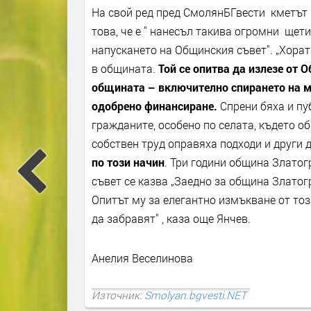
На свой ред пред СмолянБГвести кметът 
това, че е " нанесъл такива огромни щети
напускането на Общинския съвет". „Хора
в общината.
Той се опитва да излезе от 
общината – включително спирането на мн
одобрено финансиране.
Спрени бяха и п
гражданите, особено по селата, където о
собствен труд оправяха подходи и други д
по този начин
. Три години община Златог
съвет се казва „Заедно за община Златог
Опитът му за елегантно измъкване от то
да забравят" , каза още Янчев.
Анелия Веселинова
Източник:
Smolyan.bgvesti.NET