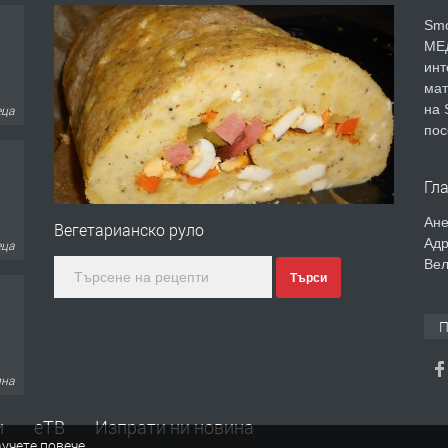
Smo
МЕД
инт
мат
на 
еца
пос
Гл
Ане
Вегетарианско руло
Адр
еца
Вел
Търси
П
ина
и
еТВ
Изпрати ни новина
учете повече
.