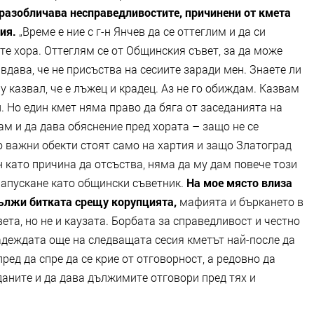
 разобличава несправедливостите, причинени от кмета
ция.
„Време е ние с г-н Янчев да се оттеглим и да си
те хора. Оттеглям се от Общинския съвет, за да може
вдава, че не присъства на сесиите заради мен. Знаете ли
у казвал, че е лъжец и крадец. Аз не го обиждам. Казвам
и. Но един кмет няма право да бяга от заседанията на
ам и да дава обяснение пред хората – защо не се
 важни обекти стоят само на хартия и защо Златоград
 като причина да отсъства, няма да му дам повече този
напускане като общински съветник.
На мое място влиза
ължи битката срещу корупцията,
мафията и бъркането в
ета, но не и каузата. Борбата за справедливост и честно
адеждата още на следващата сесия кметът най-после да
ред да спре да се крие от отговорност, а редовно да
даните и да дава дължимите отговори пред тях и