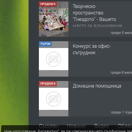
ПРЕДЛАГА
Творческо
пространство
"Гнездото" - Вашето
място за вдъхновение
и творчество в
преди 5 мес
Смолян!
ТЪРСИ
Конкурс за офис-
сътрудник
преди 8 мес
ПРЕДЛАГА
Домашна помощница
преди 1 год
ПРЕДЛАГА
Къща в Марония,
Смолян
Новини
Видео
Обяв
Ние използваме „бисквитки“, за да улесним вашето сърфиране.
На
Гърция