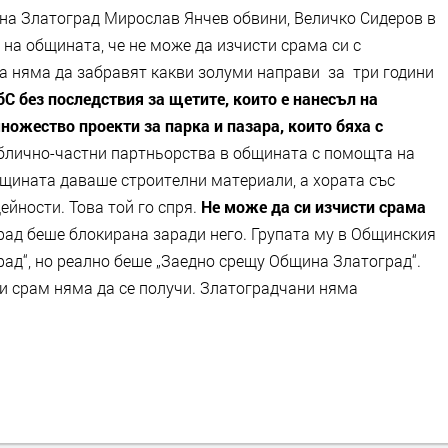
на Златоград Мирослав Янчев обвини, Величко Сидеров в
 на общината, че не може да изчисти срама си с
та няма да забравят какви золуми направи за три години
ОбС без последствия за щетите, които е нанесъл на
ожество проекти за парка и пазара, които бяха с
ублично-частни партньорства в общината с помощта на
бщината даваше строителни материали, а хората със
ейности. Това той го спря.
Не може да си изчисти срама
рад беше блокирана заради него. Групата му в Общинския
рад“, но реално беше „Заедно срещу Община Златоград“.
зи срам няма да се получи. Златоградчани няма