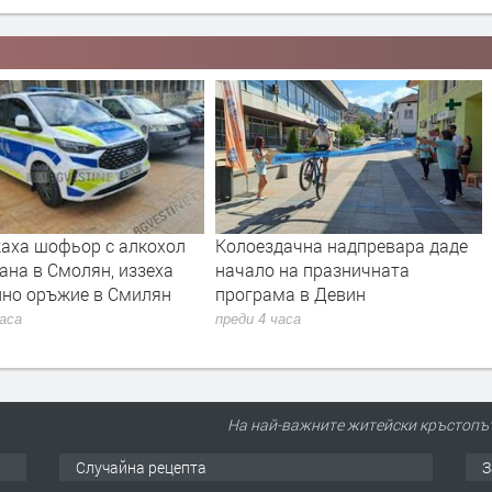
аха шофьор с алкохол
Колоездачна надпревара даде
ана в Смолян, иззеха
начало на празничната
нно оръжие в Смилян
програма в Девин
часа
преди 4 часа
На най-важните житейски кръстопът
Случайна рецепта
З