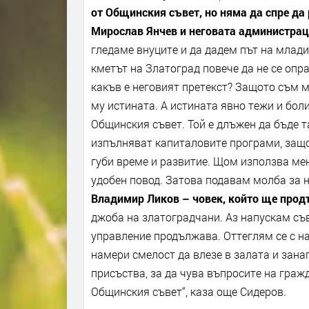
от Общинския съвет, но няма да спре да
Мирослав Янчев и неговата администра
гледаме внуците и да дадем път на млади
кметът на Златоград повече да не се опра
какъв е неговият претекст? Защото съм м
му истината. А истината явно тежи и бол
Общинския съвет. Той е длъжен да бъде т
изпълняват капиталовите програми, защо
губи време и развитие. Щом използва мен
удобен повод. Затова подавам молба за 
Владимир Ликов – човек, който ще прод
джоба на златоградчани. Аз напускам съв
управление продължава. Оттеглям се с н
намери смелост да влезе в залата и занап
присъства, за да чува въпросите на граж
Общинския съвет“, каза още Сидеров.