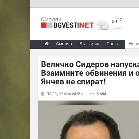
°C
30
Смолян
България
Светът
Нов
Величко Сидеров напуск
Взаимните обвинения и 
Янчев не спират!
10:11, 22 апр 2026 г.
5,684