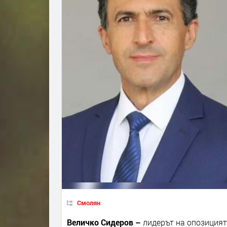
Смолян
Величко Сидеров –
лидерът на опозицият