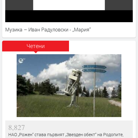
Музика – Иван Радуловски - „Мария“
Четени
8,827
НАО „Рожен“ става първият „Звезден обект“ на Родопите,