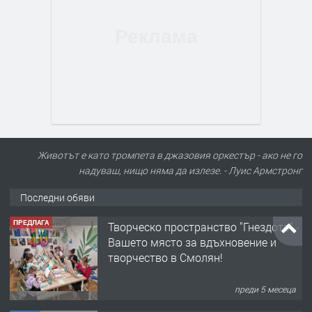
Животът е като тромпета в джазовия оркестър - ако не го
надуваш, нищо няма да излезе. - Луис Армстронг
Последни обяви
ПРЕДЛАГА
Творческо пространство "Гнездото" -
Вашето място за вдъхновение и
творчество в Смолян!
преди 5 месеца