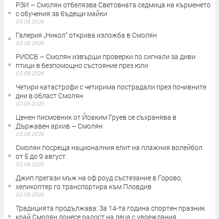
РЗИ – Смолян отбелязва Световната седмица на кърменето
с обучения за бъдещи майки
03.08.2026
Галерия „Никол“ открива изложба в Смолян
03.08.2026
РИОСВ – Смолян извърши проверки по сигнали за диви
птици в безпомощно състояние през юли
03.08.2026
Четири катастрофи с четирима пострадали през почивните
дни в област Смолян
03.08.2026
Ценен писмовник от Йоаким Груев се съхранява в
Държавен архив – Смолян
03.08.2026
Смолян посреща националния елит на плажния волейбол
от 5 до 9 август
03.08.2026
Джип прегази мъж на оф роуд състезание в Горово,
хеликоптер го транспортира към Пловдив
02.08.2026
Традицията продължава: За 14-та година спортен празник
край Смолян донесе радост на деца с увреждания