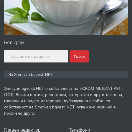
НЕГОВОТО КАЧЕСТВО
преди 2 години
ПРЕДЛАГА
Имот в Северна Гърция, до Кавала
Бял крем
Търси
преди 2 години
ПРЕДЛАГА
Иглолистни Пелети клас А1
За Smolyan.bgvesti.NET
Smolyan.bgvesti.NET е собственост на ЕСКОМ МЕДИА ГРУП
ООД. Всички статии, репортажи, интервюта и други текстови,
преди 2 години
графични и видео материали, публикувани в сайта, са
собственост на Smolyan.bgvesti.NET, освен ако изрично е
ПРЕДЛАГА
КЪЩА В МАРОНЯ
посочено друго.
Главен редактор
Телефони