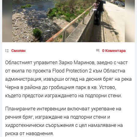
Смолян
0 Коментара
Областният управител Зарко Маринов, заедно с част
от екипа по проекта Flood Protection 2 към Областна
администрация, извърши оглед на десния бряг на река
Черна в района до гробищния парк в кв. Устово,
където предстои изграждането на подпорни стени.
Планираните интервенции включват укрепване на
речния бряг, изграждане на подпорни стени и
хидротехнически съоръжения с цел намаляване на
риска от наводнения.