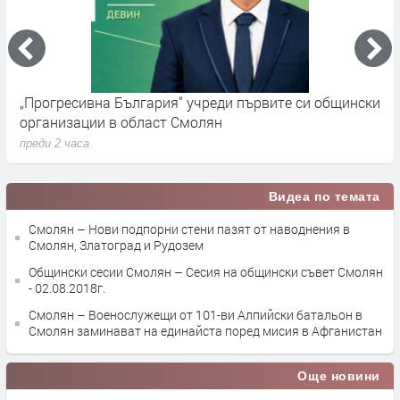
„Прогресивна България“ учреди първите си общински
П
организации в област Смолян
н
преди 2 часа
п
Видеа по темата
Смолян – Нови подпорни стени пазят от наводнения в
Смолян, Златоград и Рудозем
Общински сесии Смолян – Сесия на общински съвет Смолян
- 02.08.2018г.
Смолян – Военослужещи от 101-ви Алпийски батальон в
Смолян заминават на единайста поред мисия в Афганистан
Още новини