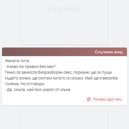
Случаен виц
Жената пита:
- Какво би правил без мен?
Генко се замисля:Безразборен секс, поркане, ще си пуша
където искам, ще скитам когато си искам. Май ще е веселба
голяма. Но отговори:
- Да, скъпа, май бих умрял от мъка.
Покажи друг виц