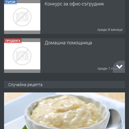
ТЪРСИ
Конкурс за офис-сътрудник
преди 8 месеца
ПРЕДЛАГА
Домашна помощница
преди 1 година
ПРЕДЛАГА
Къща в Марония, Гърция
Случайна рецепта
преди 2 години
ПРЕДЛАГА
УДЪЛЖАВАНЕ НА ЧОВЕШКИЯТ
ЖИВОТ И ПОДОБРЯВАНЕ НА