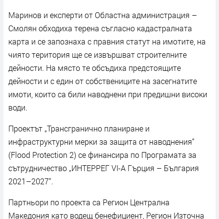
Маринов и експерти от Областна администрация –
Смолян обходиха терена съгласно кадастралната
карта и се запознаха с правния статут на имотите, на
чиято територия ще се извършват строителните
дейности. На място те обсъдиха предстоящите
дейности и с един от собствениците на засегнатите
имоти, които са били наводнени при предишни високи
води.
Проектът „Трансгранично планиране и
инфраструктурни мерки за защита от наводнения“
(Flood Protection 2) се финансира по Програмата за
сътрудничество „ИНТЕРРЕГ VI-A Гърция – България
2021–2027“.
Партньори по проекта са Регион Централна
Македония като водещ бенефициент, Регион Източна