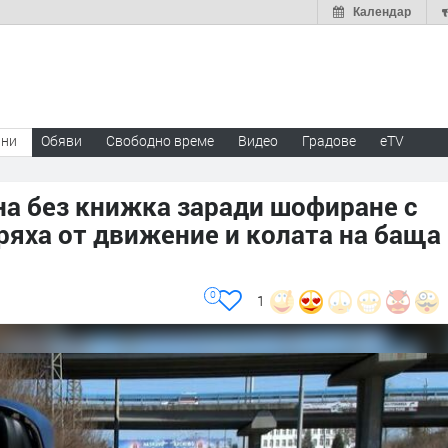
Календар
ини
Обяви
Свободно време
Видео
Градове
eTV
на без книжка заради шофиране с
пряха от движение и колата на баща
0
1