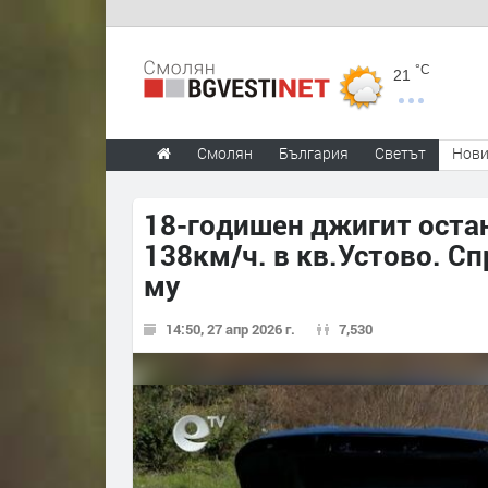
°C
21
Смолян
България
Светът
Нов
18-годишен джигит оста
138км/ч. в кв.Устово. С
му
14:50, 27 апр 2026 г.
7,530