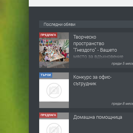
Последни обяви
ПРЕДЛАГА
Творческо
пространство
"Гнездото" - Вашето
място за вдъхновение
и творчество в
преди 5 мес
Смолян!
ТЪРСИ
Конкурс за офис-
сътрудник
преди 8 мес
ПРЕДЛАГА
Домашна помощница