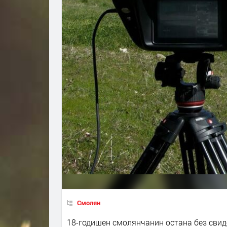
Смолян
18-годишен смолянчанин остана без свид