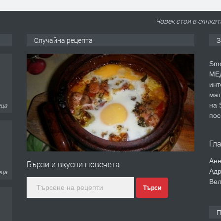
Човек стои в сянкат
Случайна рецепта
З
Smo
МЕД
инт
еца
мат
на 
пос
Гл
еца
Ане
Бързи и вкусни гювечета
Адр
Вел
Търси
П