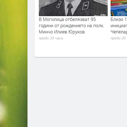
нския
В Могилица отбелязват 95
Близо 1600 к
на 17
години от рождението на полк.
инициативат
Минчо Илиев Юруков
Чепеларе в ч
ри
преди 19 часа
преди 20 часа