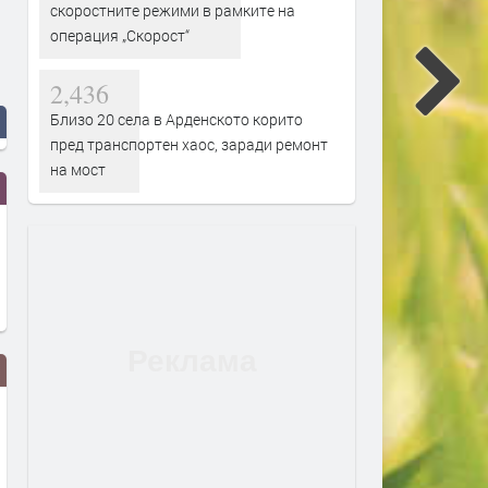
скоростните режими в рамките на
операция „Скорост“
2,436
Близо 20 села в Арденското корито
пред транспортен хаос, заради ремонт
на мост