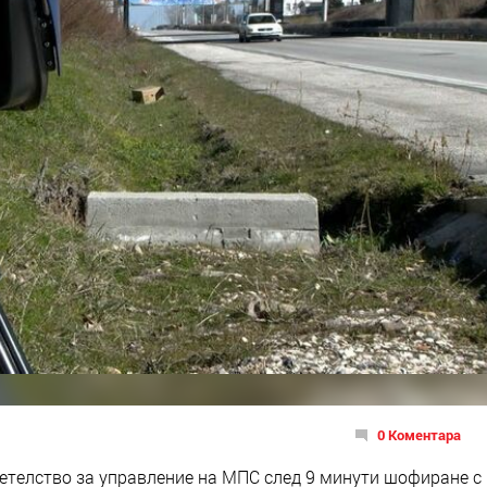
0 Коментара
етелство за управление на МПС след 9 минути шофиране с