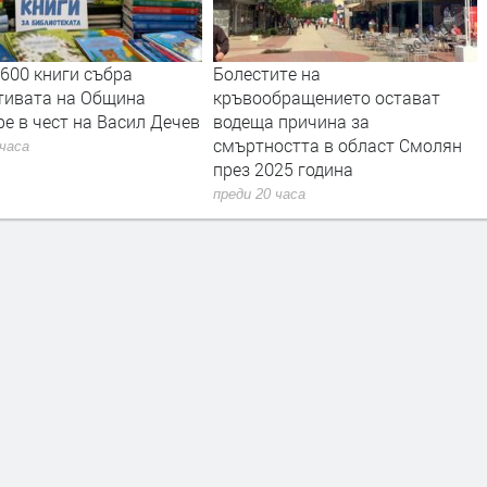
ниги събра
Болестите на
Нов е
а на Община
кръвообращението остават
социа
ест на Васил Дечев
водеща причина за
Злато
смъртността в област Смолян
преди 
през 2025 година
преди 20 часа