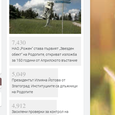
7,430
НАО „Рожен“ става първият „Звезден
обект“ на Родопите, откриват изложба
за 150 години от Априлското въстание
5,049
Президентът Илияна Йотова от
Златоград: Институциите са длъжници
на Родопите
4,912
Засилени проверки за контрол на