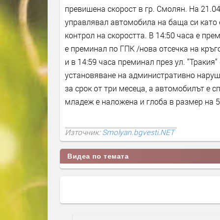
превишена скорост в гр. Смолян. На 21.04
управлявал автомобила на баща си като е
контрол на скоростта. В 14:50 часа е прем
е преминал по ГПК /нова отсечка на кръг
и в 14:59 часа преминал през ул. “Тракия
установяване на административно наруше
за срок от три месеца, а автомобилът е 
младеж е наложена и глоба в размер на 5
Източник:
Smolyan.bgvesti.NET
Видеа по темата