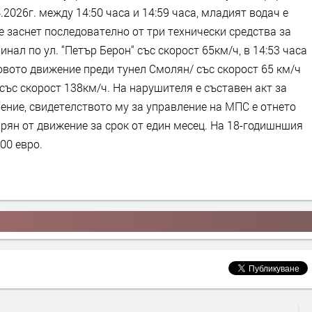
.2026г. между 14:50 часа и 14:59 часа, младият водач е
 заснет последователно от три технически средства за
инал по ул. “Петър Берон“ със скорост 65км/ч, в 14:53 часа
овото движение преди тунел Смолян/ със скорост 65 км/ч
“ със скорост 138км/ч. На нарушителя е съставен акт за
ние, свидетелството му за управление на МПС е отнето
спрян от движение за срок от един месец. На 18-годишншия
00 евро.