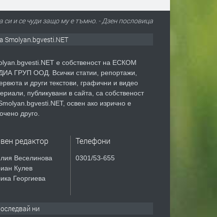
а си и се чуди защо му е тъмно. - Дзен пословицa
а Smolyan.bgvesti.NET
lyan.bgvesti.NET е собственост на ЕСКОМ
ИА ГРУП ООД. Всички статии, репортажи,
ервюта и други текстови, графични и видео
ериали, публикувани в сайта, са собственост
Smolyan.bgvesti.NET, освен ако изрично е
очено друго.
авен редактор
Телефони
лия Веселинова
0301/53-655
иан Кулев
ика Георгиева
оследвай ни