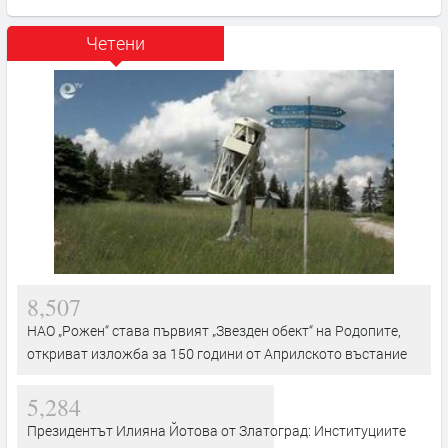
Четени
8,507
НАО „Рожен“ става първият „Звезден обект“ на Родопите,
откриват изложба за 150 години от Априлското въстание
5,284
Президентът Илияна Йотова от Златоград: Институциите