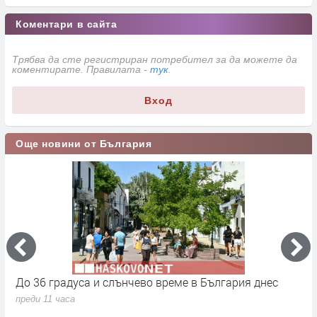
Коментари в сайта
Трябва да сте регистриран потребител за да можете да
коментирате. Правилата -
тук
.
Вход
Още новини от България
До 36 градуса и слънчево време в България днес
О
с
преди 11 часа
п