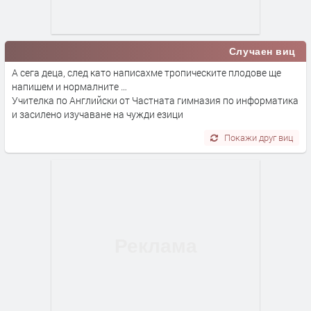
Случаен виц
А сега деца, след като написахме тропическите плодове ще
напишем и нормалните …
Учителка по Английски от Частната гимназия по информатика
и засилено изучаване на чужди езици
Покажи друг виц