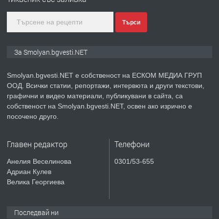
Търси
преди 2 години
ПРЕДЛАГА
КЪЩА В МАРОНЯ
За Smolyan.bgvesti.NET
Smolyan.bgvesti.NET е собственост на ЕСКОМ МЕДИА ГРУП
ООД. Всички статии, репортажи, интервюта и други текстови,
преди 2 години
графични и видео материали, публикувани в сайта, са
собственост на Smolyan.bgvesti.NET, освен ако изрично е
ТЪРСИ
Търсят се строителни работници
посочено друго.
Главен редактор
Телефони
преди 3 години
Анелия Веселинова
0301/53-655
Адриан Кулев
ПРЕДЛАГА
Давам Заведение Под Наем
Велика Георгиева
Последвай ни