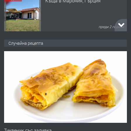
Къща в Марония, Гърция
преди 2 години
ПРЕДЛАГА
УДЪЛЖАВАНЕ НА ЧОВЕШКИЯТ
Случайна рецепта
ЖИВОТ И ПОДОБРЯВАНЕ НА
НЕГОВОТО КАЧЕСТВО
преди 2 години
ПРЕДЛАГА
Имот в Северна Гърция, до Кавала
преди 2 години
ПРЕДЛАГА
Иглолистни Пелети клас А1
Тиквеник със заливка