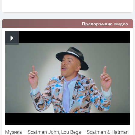
Препоръчано видео
Музика – Scatman John, Lou Bega – Scatman & Hatman