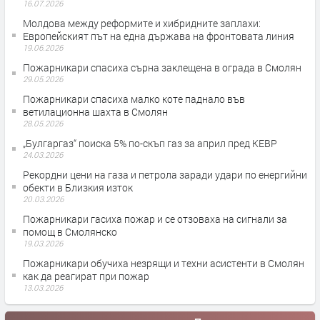
16.07.2026
Молдова между реформите и хибридните заплахи:
Европейският път на една държава на фронтовата линия
19.06.2026
Пожарникари спасиха сърна заклещена в ограда в Смолян
29.05.2026
Пожарникари спасиха малко коте паднало във
ветилационна шахта в Смолян
28.05.2026
„Булгаргаз“ поиска 5% по-скъп газ за април пред КЕВР
24.03.2026
Рекордни цени на газа и петрола заради удари по енергийни
обекти в Близкия изток
20.03.2026
Пожарникари гасиха пожар и се отзоваха на сигнали за
помощ в Смолянско
19.03.2026
Пожарникари обучиха незрящи и техни асистенти в Смолян
как да реагират при пожар
13.03.2026