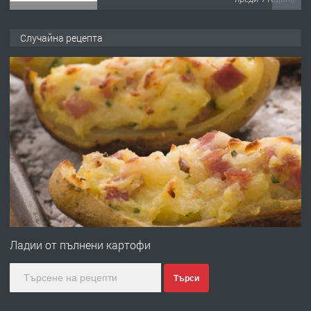
ПРЕДЛАГА
Къща в Марония, Гърция
Случайна рецепта
преди 2 години
ПРЕДЛАГА
УДЪЛЖАВАНЕ НА ЧОВЕШКИЯТ
ЖИВОТ И ПОДОБРЯВАНЕ НА
НЕГОВОТО КАЧЕСТВО
преди 2 години
ПРЕДЛАГА
Имот в Северна Гърция, до Кавала
Ладии от пълнени картофи
Търси
преди 2 години
ПРЕДЛАГА