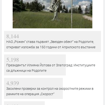
8,144
НАО „Рожен“ става първият „Звезден обект“ на Родопите,
откриват изложба за 150 години от Априлското въстание
5,198
Президентът Илияна Йотова от Златоград: Институциите
са длъжници на Родопите
4,939
Засилени проверки за контрол на скоростните режими в
рамките на операция „Скорост“