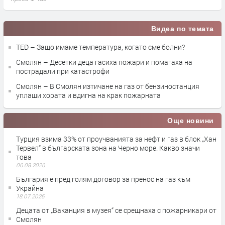
Видеа по темата
TED – Защо имаме температура, когато сме болни?
Смолян – Десетки деца гасиха пожари и помагаха на
пострадали при катастрофи
Смолян – В Смолян изтичане на газ от бензиностанция
уплаши хората и вдигна на крак пожарната
Още новини
Турция взима 33% от проучванията за нефт и газ в блок „Хан
Тервел“ в българската зона на Черно море. Какво значи
това
06.08.2026
България е пред голям договор за пренос на газ към
Украйна
18.07.2026
Децата от „Ваканция в музея“ се срещнаха с пожарникари от
Смолян