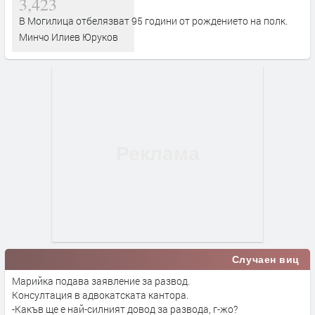
3,423
В Могилица отбелязват 95 години от рождението на полк.
Минчо Илиев Юруков
Случаен виц
Марийка подава заявление за развод.
Консултация в адвокатската кантора.
-Какъв ще е най-силният довод за развода, г-жо?