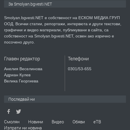
Иглолистни Пелети клас А1
За Smolyan.bgvesti.NET
Smolyan.bgvesti.NET е собственост на ЕСКОМ МЕДИА ГРУП
ООД. Всички статии, репортажи, интервюта и други текстови,
преди 2 години
графични и видео материали, публикувани в сайта, са
собственост на Smolyan.bgvesti.NET, освен ако изрично е
ПРЕДЛАГА
КЪЩА В МАРОНЯ
посочено друго.
Главен редактор
Телефони
преди 2 години
Анелия Веселинова
0301/53-655
Адриан Кулев
ТЪРСИ
Търсят се строителни работници
Велика Георгиева
Последвай ни
преди 3 години
ПРЕДЛАГА
Давам Заведение Под Наем
Смолян
Новини
Видео
Обяви
еТВ
Изпрати ни новина