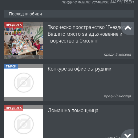
преди е имало усмивки. МАРК ТВЕН
Последни обяви
ПРЕДЛАГА
Творческо пространство "Гнездото" -
Вашето място за вдъхновение и
творчество в Смолян!
преди 5 месеца
ТЪРСИ
Конкурс за офис-сътрудник
преди 8 месеца
ПРЕДЛАГА
Домашна помощница
преди 1 година