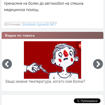
пренасяне на болен до автомобил на спешна
медицинска помощ.
Източник:
Smolyan.bgvesti.NET
Видеа по темата
ши
Защо имаме температура, когато сме болни?
Д
п