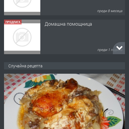
преди 8 месеца
ПРЕДЛАГА
Домашна помощница
преди 1 година
ПРЕДЛАГА
Къща в Марония, Гърция
Случайна рецепта
преди 2 години
ПРЕДЛАГА
УДЪЛЖАВАНЕ НА ЧОВЕШКИЯТ
ЖИВОТ И ПОДОБРЯВАНЕ НА
НЕГОВОТО КАЧЕСТВО
преди 2 години