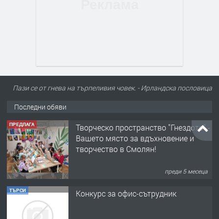
Пази се от гнева на търпеливия човек. - Ирландскa пословицa
Последни обяви
ПРЕДЛАГА
Творческо пространство "Гнездото" -
Вашето място за вдъхновение и
творчество в Смолян!
преди 5 месеца
ТЪРСИ
Конкурс за офис-сътрудник