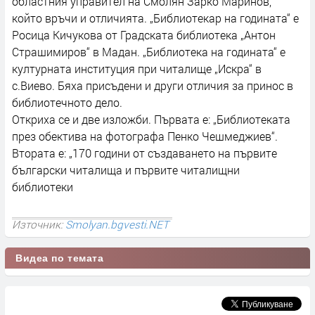
областния управител на Смолян Зарко Маринов,
който връчи и отличията. „Библиотекар на годината“ е
Росица Кичукова от Градската библиотека „Антон
Страшимиров“ в Мадан. „Библиотека на годината“ е
културната институция при читалище „Искра“ в
с.Виево. Бяха присъдени и други отличия за принос в
библиотечното дело.
Откриха се и две изложби. Първата е: „Библиотеката
през обектива на фотографа Пенко Чешмеджиев“.
Втората е: „170 години от създаването на първите
български читалища и първите читалищни
библиотеки
Източник:
Smolyan.bgvesti.NET
Видеа по темата