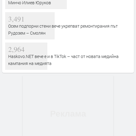
Минчо Илиев Юруков
3,491
Осем подпорни стени вече укрепват ремонтирания път
Рудозем – Смолян
2,964
Haskovo.NET вече е и в TikTok – част от новата медийна
кампания на медията