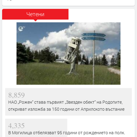
Четени
8,859
НАО „Рожен“ става първият „Звезден обект“ на Родопите,
откриват изложба за 150 години от Априлското въстание
4,335
В Могилица отбелязват 95 години от рождението на полк.