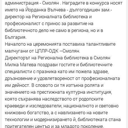
администрация - Смолян . Наградите в конкурса носят
името на Йорданка Вълчева - дългогодишен зам.-
директор на Регионалната библиотека и
професионалист с принос за развитие на
библиотечното дело не само в региона, но и в
България.
Началото на церемонията поставиха талантливите
малчугани от ЦПЛР-ОДК –Смолян.
Директорът на Регионална библиотека в Смолян
Милка Матева поздрави гостите и библиотечните
специалисти с празника като им пожела здраве,
дръзновение и удовлетвореност от професионалната
им дейност. В словото си тя изтъкна ролята и
значението на престижната културна институция,
която съхранява наследството от родопските
краеведи и изследователи, националното и световно
книжовно богатство, а с навлизането на новите
технологии и модернизирането й, библиотеката стана
притегателен център и за младото поколение.