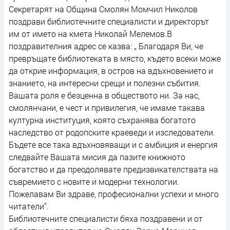
Секретарят на Община Смолян Момчил Николов
поздрави библиотечните специалисти и директорът
им от името на кмета Николай Мелемов.В
поздравителния адрес се казва: „ Благодаря Ви, че
превръщате библиотеката в място, където всеки може
да открие информация, в остров на вдъхновението и
знанието, на интересни срещи и полезни събития.
Вашата роля е безценна в обществото ни. За нас,
смолянчани, е чест и привилегия, че имаме такава
културна институция, която съхранява богатото
наследство от родопските краеведи и изследователи.
Бъдете все така вдъхновяващи и с амбиция и енергия
следвайте Вашата мисия да пазите книжното
богатство и да преодолявате предизвикателствата на
съвремието с новите и модерни технологии.
Пожелавам Ви здраве, професионални успехи и много
читатели“.
Библиотечните специалисти бяха поздравени и от