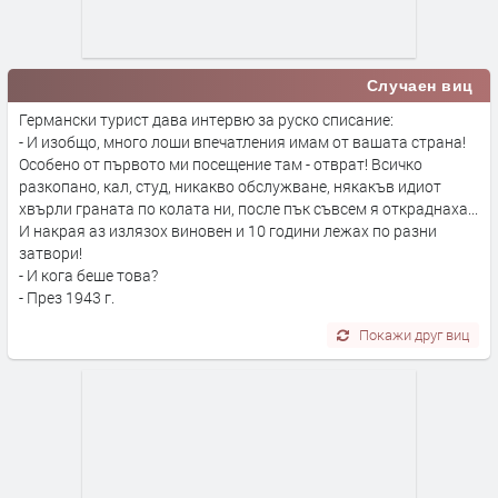
Случаен виц
Германски турист дава интервю за руско списание:
- И изобщо, много лоши впечатления имам от вашата страна!
Особено от първото ми посещение там - отврат! Всичко
разкопано, кал, студ, никакво обслужване, някакъв идиот
хвърли граната по колата ни, после пък съвсем я откраднаха...
И накрая аз излязох виновен и 10 години лежах по разни
затвори!
- И кога беше това?
- През 1943 г.
Покажи друг виц