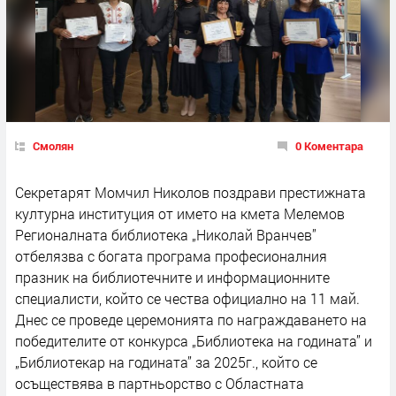
Смолян
0 Коментара
Секретарят Момчил Николов поздрави престижната
културна институция от името на кмета Мелемов
Регионалната библиотека „Николай Вранчев”
отбелязва с богата програма професионалния
празник на библиотечните и информационните
специалисти, който се чества официално на 11 май.
Днес се проведе церемонията по награждаването на
победителите от конкурса „Библиотека на годината” и
„Библиотекар на годината” за 2025г., който се
осъществява в партньорство с Oбластната