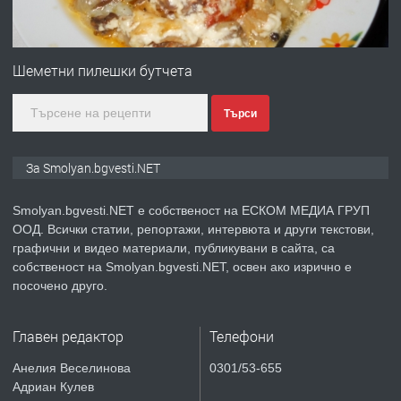
ПРЕДЛАГА
Имот в Северна Гърция, до Кавала
Шеметни пилешки бутчета
Търси
преди 2 години
ПРЕДЛАГА
Иглолистни Пелети клас А1
За Smolyan.bgvesti.NET
Smolyan.bgvesti.NET е собственост на ЕСКОМ МЕДИА ГРУП
ООД. Всички статии, репортажи, интервюта и други текстови,
преди 2 години
графични и видео материали, публикувани в сайта, са
собственост на Smolyan.bgvesti.NET, освен ако изрично е
ПРЕДЛАГА
КЪЩА В МАРОНЯ
посочено друго.
Главен редактор
Телефони
преди 2 години
Анелия Веселинова
0301/53-655
Адриан Кулев
ТЪРСИ
Търсят се строителни работници