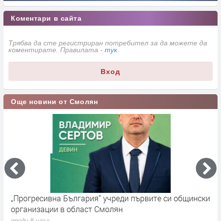
Коментари в сайта
Трябва да сте регистриран потребител за да можете да
коментирате. Правилата -
тук
.
Вход
Още новини от Смолян
„Прогресивна България“ учреди първите си общински
П
организации в област Смолян
н
преди 8 часа
п