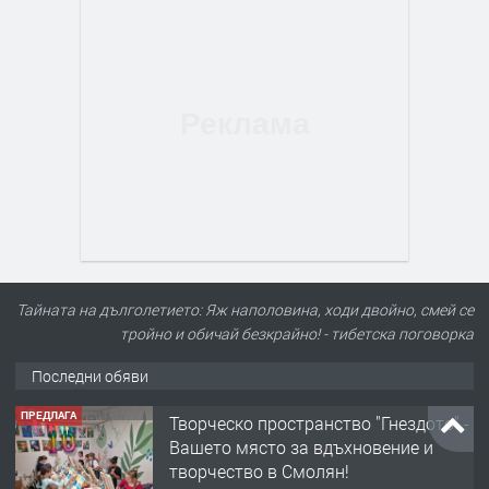
Тайната на дълголетието: Яж наполовина, ходи двойно, смей се
тройно и обичай безкрайно! - тибетска поговорка
Последни обяви
ПРЕДЛАГА
Творческо пространство "Гнездото" -
Вашето място за вдъхновение и
творчество в Смолян!