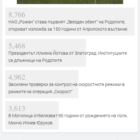
8,766
НАО „Рожен“ става първият „Звезден обект“ на Родопите,
откриват изложба за 150 години от Априлското въстание
5,468
Президентът Илияна Йотова от Златоград: Институциите
са длъжници на Родопите
4,962
Засилени проверки за контрол на скоростните режими в
рамките на операция „Скорост“
3,613
В Могилица отбелязват 95 години от рождението на полк.
Минчо Илиев Юруков