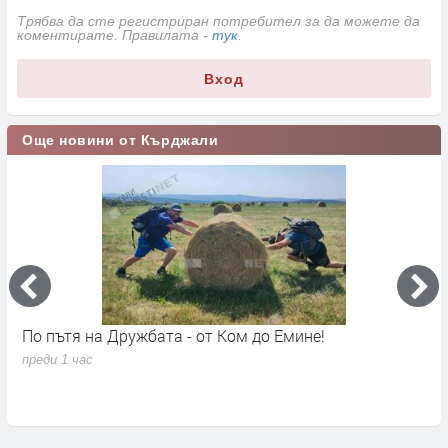
Трябва да сте регистриран потребител за да можете да
коментирате. Правилата -
тук
.
Вход
Още новини от Кърджали
По пътя на Дружбата - от Ком до Емине!
П
п
преди 1 час
в
п