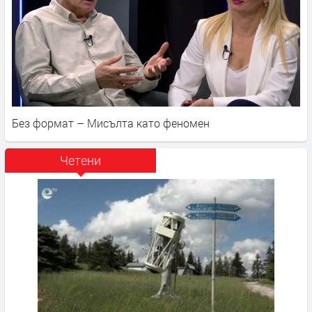
Без формат – Мисълта като феномен
Четени