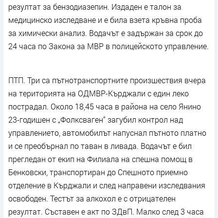
резултат за бензодиазепин. Издаден е талон за
медицинско изследване и е била взета кръвна проба
за химически анализ. Водачът е задържан за срок до
24 часа по Закона за МВР в полицейското управление.
ПТП. Три са пътнотранспортните произшествия вчера
на територията на ОДМВР-Кърджали с един леко
пострадал. Около 18,45 часа в района на село Янино
23-годишен с „Фолксваген“ загубил контрол над
управлението, автомобилът напуснал пътното платно
и се преобърнал по таван в ливада. Водачът е бил
прегледан от екип на Филиала на спешна помощ в
Бенковски, транспортиран до Спешното приемно
отделение в Кърджали и след направени изследвания
освободен. Тестът за алкохол е с отрицателен
резултат. Съставен е акт по ЗДвП. Малко след 3 часа