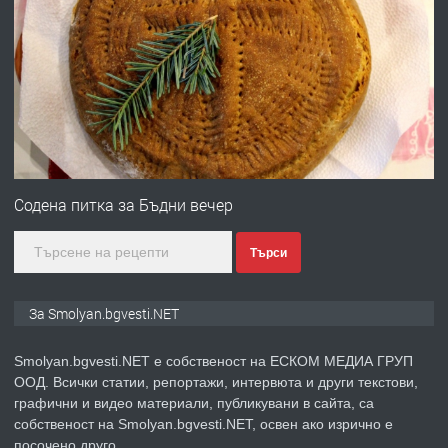
ПРЕДЛАГА
УДЪЛЖАВАНЕ НА ЧОВЕШКИЯТ
ЖИВОТ И ПОДОБРЯВАНЕ НА
НЕГОВОТО КАЧЕСТВО
преди 2 години
ПРЕДЛАГА
Имот в Северна Гърция, до Кавала
Содена питка за Бъдни вечер
Търси
преди 2 години
ПРЕДЛАГА
Иглолистни Пелети клас А1
За Smolyan.bgvesti.NET
Smolyan.bgvesti.NET е собственост на ЕСКОМ МЕДИА ГРУП
ООД. Всички статии, репортажи, интервюта и други текстови,
преди 2 години
графични и видео материали, публикувани в сайта, са
собственост на Smolyan.bgvesti.NET, освен ако изрично е
ПРЕДЛАГА
КЪЩА В МАРОНЯ
посочено друго.