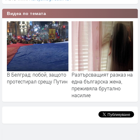
Видеа по темата
В Белград: побой, защото
Разтърсващият разказ на
протестирал срещу Путин
една българска жена,
преживяла брутално
насилие