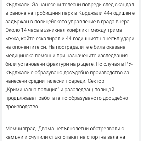
Кърджали. За нанесени телесни повреди след скандал
в района на гробищния парк в Кърджали 44-годишен е
задържан в полицейското управление в града вчера.
Около 14 часа възникнал конфликт между трима
мъжа, който ескалирал и 44-годишният нанесъл удари
на опонентите си. На пострадалите е била оказана
медицинска помощ и при назначените изследвания
били установени фрактури на ръцете. По случая в РУ-
Кърджали е образувано досъдебно производство за
нанесени средни телесни повреди. Сектор
„Криминална полиция“ и разследващ полицай
продължават работата по образуваното досъдебно
производство.
Момчилград. Двама непълнолетни обстрелвали с
камъни и счупили стъклопакет на спортна зала на