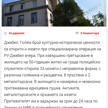
Кърджали
0 Коментара
Джебел. Голям брой културно-исторически ценности
са открити и иззети при специализирана операция на
РУ-Джебел вчера. При извършено претърсване в
жилището на 50-годишен жител на града полицейски
служители открили 33 монети с неправилна форма, с
различна големина и разцветка, 8 пръстена и 2
металотърсача. В жилището е намерена и незаконно
притежавана едноцевна пушка. Антиките,
металотърсачите и оръжието са иззети.
Притежателят им е задържан за срок до 24 часа по
Закона за МВР в полицейското управление.