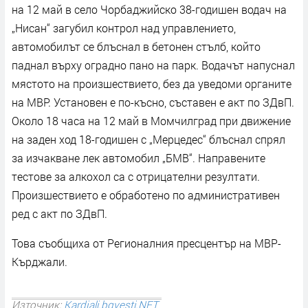
на 12 май в село Чорбаджийско 38-годишен водач на
„Нисан“ загубил контрол над управлението,
автомобилът се блъснал в бетонен стълб, който
паднал върху оградно пано на парк. Водачът напуснал
мястото на произшествието, без да уведоми органите
на МВР. Установен е по-късно, съставен е акт по ЗДвП.
Около 18 часа на 12 май в Момчилград при движение
на заден ход 18-годишен с „Мерцедес“ блъснал спрял
за изчакване лек автомобил „БМВ“. Направените
тестове за алкохол са с отрицателни резултати.
Произшествието е обработено по административен
ред с акт по ЗДвП.
Това съобщиха от Регионалния пресцентър на МВР-
Кърджали.
Източник:
Kardjali.bgvesti.NET