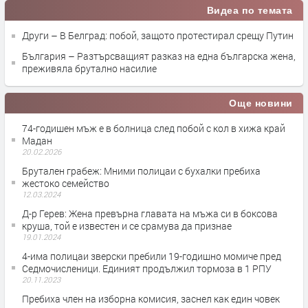
Видеа по темата
Други – В Белград: побой, защото протестирал срещу Путин
България – Разтърсващият разказ на една българска жена,
преживяла брутално насилие
Още новини
74-годишен мъж е в болница след побой с кол в хижа край
Мадан
20.02.2026
Брутален грабеж: Мними полицаи с бухалки пребиха
жестоко семейство
12.03.2024
Д-р Герев: Жена превърна главата на мъжа си в боксова
круша, той е известен и се срамува да признае
19.01.2024
4-има полицаи зверски пребили 19-годишно момиче пред
Седмочисленици. Единият продължил тормоза в 1 РПУ
20.11.2023
Пребиха член на изборна комисия, заснел как един човек