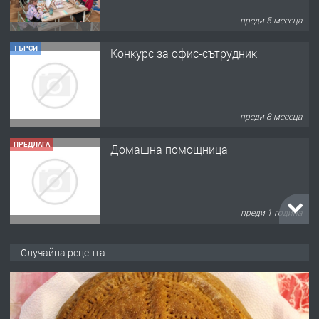
преди 5 месеца
ТЪРСИ
Конкурс за офис-сътрудник
преди 8 месеца
ПРЕДЛАГА
Домашна помощница
преди 1 година
ПРЕДЛАГА
Къща в Марония, Гърция
Случайна рецепта
преди 2 години