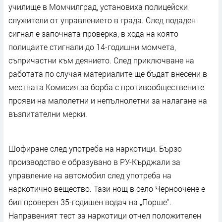
училище в Момчилград, установиха полицейски
служители от управлението в града. След подаден
сигнал е започната проверка, в хода на която
полицаите стигнали до 14-годишни момчета,
съпричастни към деянието. След приключване на
работата по случая материалите ще бъдат внесени в
местната Комисия за борба с противообществените
прояви на малолетни и непълнолетни за налагане на
възпитателни мерки.
Шофиране след употреба на наркотици. Бързо
производство е образувано в РУ-Кърджали за
управление на автомобил след употреба на
наркотично вещество. Тази нощ в село Черноочене е
бил проверен 35-годишен водач на „Порше“.
Направеният тест за наркотици отчел положителен