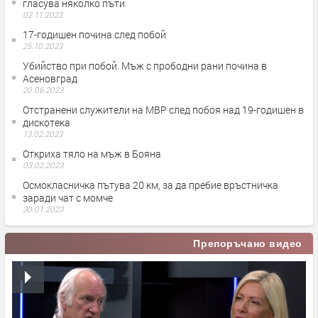
гласува няколко пъти
02.11.2023
17-годишен почина след побой
25.10.2023
Убийство при побой. Мъж с прободни рани почина в
Асеновград
20.06.2023
Отстранени служители на МВР след побоя над 19-годишен в
дискотека
13.02.2023
Откриха тяло на мъж в Бояна
03.02.2023
Осмокласничка пътува 20 км, за да пребие връстничка
заради чат с момче
30.01.2023
Препоръчано видео