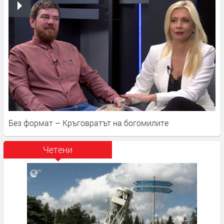
Без формат – Кръговратът на богомилите
Четени