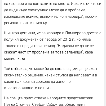
на язовири и на каптажите на място. Искам с очите си
да видя къде евентуално може да е проблема,
изследваме всичко, включително и язовира“, посочи
регионалният министър.
Шишков допълни, че за язовира в Пампорово досега е
получил документи от перода от 2012 г., но няма
такива от преди този период. "Надявам се да не се
окажат част от проблема за това свлачища“, каза
министърът
Той отбеляза, че може би до около седмица ще имат
окончателно решение, какви стъпки да направат и в
какви най-кратки срокове да започне
възстановяването на пътя.
На срещта присъстваха народните представители
Петър Стойчев, Стефан Сабрутев, областният