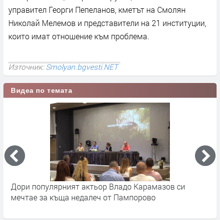
управител Георги Пепеланов, кметът на Смолян
Николай Мелемов и представители на 21 институции,
които имат отношение към проблема.
Източник:
Smolyan.bgvesti.NET
Видеа по темата
Дори популярният актьор Владо Карамазов си
М
мечтае за къща недалеч от Пампорово
п