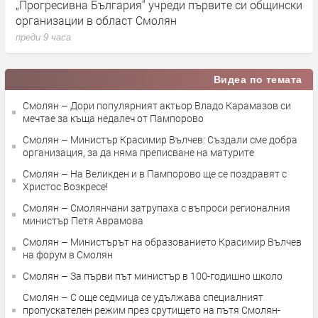
„Прогресивна България“ учреди първите си общински
П
организации в област Смолян
н
преди 9 часа
п
Видеа по темата
Смолян – Дори популярният актьор Владо Карамазов си
мечтае за къща недалеч от Пампорово
Смолян – Министър Красимир Вълчев: Създали сме добра
организация, за да няма преписване на матурите
Смолян – На Великден и в Пампорово ще се поздравят с
Христос Возкресе!
Смолян – Смолянчани затрупаха с въпроси регионалния
министър Петя Аврамова
Смолян – Министърът на образованието Красимир Вълчев
на форум в Смолян
Смолян – За първи път министър в 100-годишно школо
Смолян – С още седмица се удължава специалният
пропускателен режим през срутището на пътя Смолян-