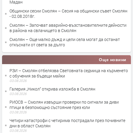
Мадан
Общински сесии Смолян – Сесия на общински съвет Смолян
- 02.08.2018г.
Смолян – Започват аварийно-възстановителните дейности
в района на свлачището в Смолян
Смолян – Още малко дъжд и цели села могат да останат
откъснати от света за дълго
Още новини
РЗИ – Смолян отбелязва Световната седмица на кърменето
с обучения за бъдещи майки
03.08.2026
Галерия „Никол“ открива изложба в Смолян
03.08.2026
РИОСВ – Смолян извърши проверки по сигнали за диви
птици в безпомощно състояние през юли
03.08.2026
Четири катастрофи с четирима пострадали през почивните
дни в област Смолян
03.08.2026