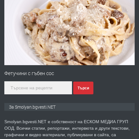
преди 2 години
ПРЕДЛАГА
УДЪЛЖАВАНЕ НА ЧОВЕШКИЯТ
ЖИВОТ И ПОДОБРЯВАНЕ НА
НЕГОВОТО КАЧЕСТВО
преди 2 години
ПРЕДЛАГА
Имот в Северна Гърция, до Кавала
Фетучини с гъбен сос
Търси
преди 2 години
ПРЕДЛАГА
Иглолистни Пелети клас А1
За Smolyan.bgvesti.NET
Smolyan.bgvesti.NET е собственост на ЕСКОМ МЕДИА ГРУП
ООД. Всички статии, репортажи, интервюта и други текстови,
преди 2 години
графични и видео материали, публикувани в сайта, са