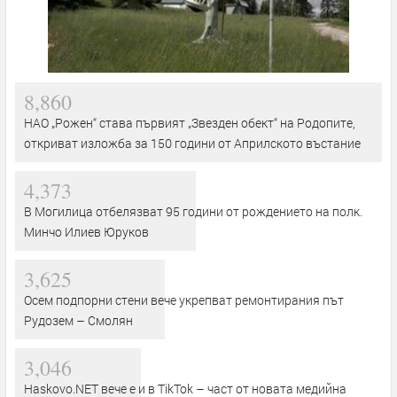
8,860
НАО „Рожен“ става първият „Звезден обект“ на Родопите,
откриват изложба за 150 години от Априлското въстание
4,373
В Могилица отбелязват 95 години от рождението на полк.
Минчо Илиев Юруков
3,625
Осем подпорни стени вече укрепват ремонтирания път
Рудозем – Смолян
3,046
Haskovo.NET вече е и в TikTok – част от новата медийна