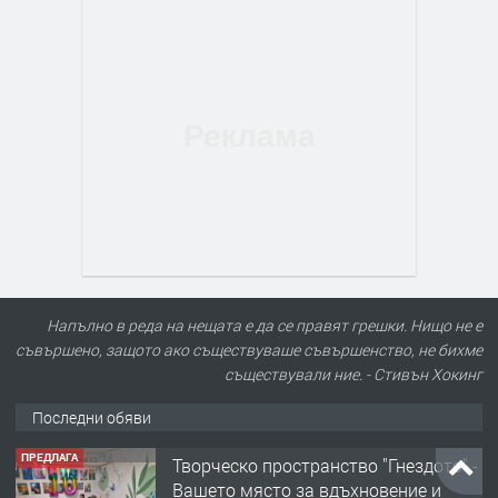
Напълно в реда на нещата е да се правят грешки. Нищо не е
съвършено, защото ако съществуваше съвършенство, не бихме
съществували ние. - Стивън Хокинг
Последни обяви
ПРЕДЛАГА
Творческо пространство "Гнездото" -
Вашето място за вдъхновение и