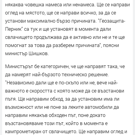
някаква човешка намеса или ненамеса. Ще се направи
оглед на мястото, ще се направи всичко, за да се
установи максимално бързо причината. "Геозащита-
Перник“ са тук и ще установят в момента дали
свлачището продължава да е активно или не и те ще
помогнат за това да разберем причината“, поясни
министър Шишков.
Министърът бе категоричен, че ще направят така, че
да намерят най-бързото техническо решение.
"Независимо дали ще е по-скъпо или не, вече най-
важното е скоростта с която може да се възстанови
пътя. Ще направим обход, за да установим има ли
възможност или не поне за леките автомобили да
направим някакъв обходен път, поне докато
възстановяваме този път, който в момента е
кампрометиран от свлачището. Ще направим оглед и