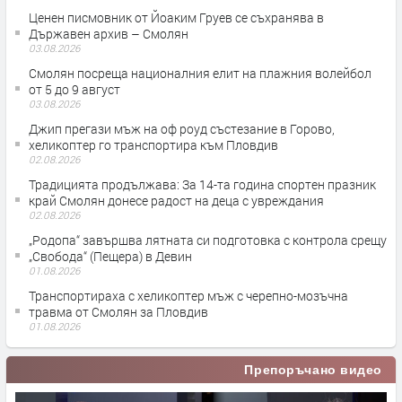
Ценен писмовник от Йоаким Груев се съхранява в
Държавен архив – Смолян
03.08.2026
Смолян посреща националния елит на плажния волейбол
от 5 до 9 август
03.08.2026
Джип прегази мъж на оф роуд състезание в Горово,
хеликоптер го транспортира към Пловдив
02.08.2026
Традицията продължава: За 14-та година спортен празник
край Смолян донесе радост на деца с увреждания
02.08.2026
„Родопа“ завършва лятната си подготовка с контрола срещу
„Свобода“ (Пещера) в Девин
01.08.2026
Транспортираха с хеликоптер мъж с черепно-мозъчна
травма от Смолян за Пловдив
01.08.2026
Препоръчано видео