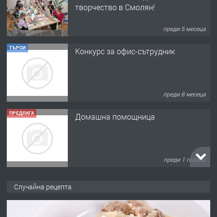
творчество в Смолян!
преди 5 месеца
ТЪРСИ
Конкурс за офис-сътрудник
преди 8 месеца
ПРЕДЛАГА
Домашна помощница
преди 1 година
ПРЕДЛАГА
Къща в Марония, Гърция
Случайна рецепта