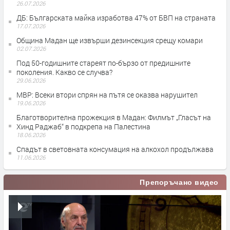
26.07.2026
ДБ: Българската майка изработва 47% от БВП на страната
17.07.2026
Община Мадан ще извърши дезинсекция срещу комари
02.07.2026
Под 50-годишните стареят по-бързо от предишните
поколения. Какво се случва?
29.06.2026
МВР: Всеки втори спрян на пътя се оказва нарушител
19.06.2026
Благотворителна прожекция в Мадан: Филмът „Гласът на
Хинд Раджаб“ в подкрепа на Палестина
18.06.2026
Спадът в световната консумация на алкохол продължава
11.06.2026
Препоръчано видео