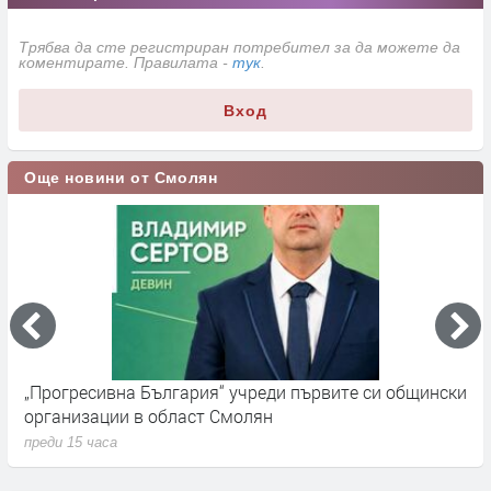
Трябва да сте регистриран потребител за да можете да
коментирате. Правилата -
тук
.
Вход
Още новини от Смолян
„Прогресивна България“ учреди първите си общински
П
организации в област Смолян
н
преди 15 часа
п