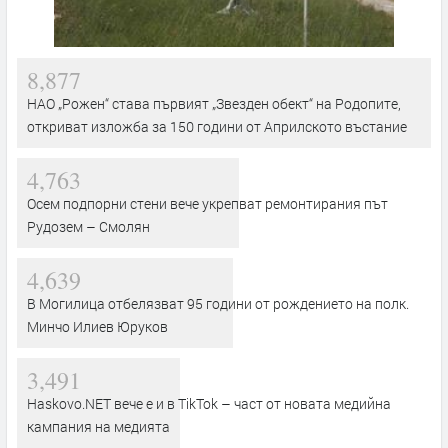
8,877
НАО „Рожен“ става първият „Звезден обект“ на Родопите,
откриват изложба за 150 години от Априлското въстание
4,763
Осем подпорни стени вече укрепват ремонтирания път
Рудозем – Смолян
4,639
В Могилица отбелязват 95 години от рождението на полк.
Минчо Илиев Юруков
3,491
Haskovo.NET вече е и в TikTok – част от новата медийна
кампания на медията