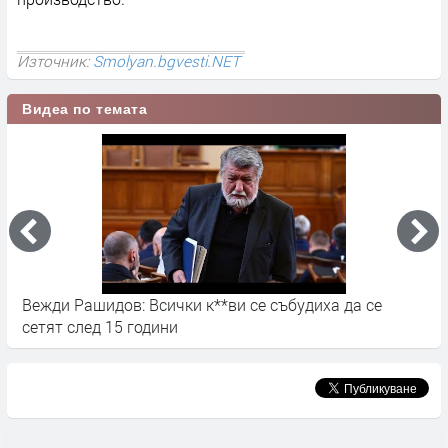
Източник:
Smolyan.bgvesti.NET
Видеа по темата
Вежди Рашидов: Всички к**ви се събудиха да се
П
сетят след 15 години
о