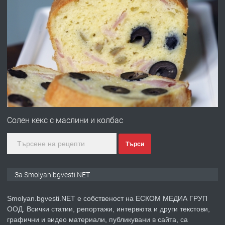
преди 2 години
ПРЕДЛАГА
УДЪЛЖАВАНЕ НА ЧОВЕШКИЯТ
ЖИВОТ И ПОДОБРЯВАНЕ НА
НЕГОВОТО КАЧЕСТВО
преди 2 години
ПРЕДЛАГА
Имот в Северна Гърция, до Кавала
Солен кекс с маслини и колбас
Търси
преди 2 години
ПРЕДЛАГА
Иглолистни Пелети клас А1
За Smolyan.bgvesti.NET
Smolyan.bgvesti.NET е собственост на ЕСКОМ МЕДИА ГРУП
ООД. Всички статии, репортажи, интервюта и други текстови,
преди 2 години
графични и видео материали, публикувани в сайта, са