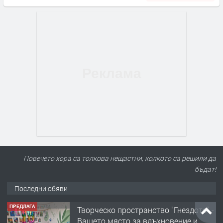
Повечето хора са толкова нещастни, колкото са решили да
бъдат!
Последни обяви
ПРЕДЛАГА
Творческо пространство "Гнездото" -
Вашето място за вдъхновение и