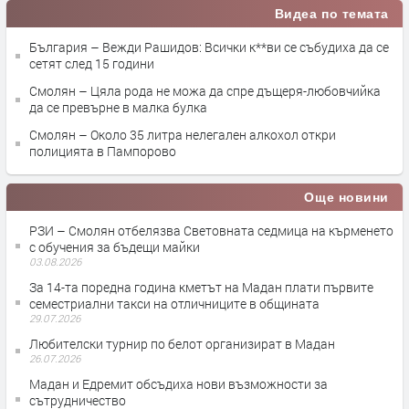
Видеа по темата
България – Вежди Рашидов: Всички к**ви се събудиха да се
сетят след 15 години
Смолян – Цяла рода не можа да спре дъщеря-любовчийка
да се превърне в малка булка
Смолян – Около 35 литра нелегален алкохол откри
полицията в Пампорово
Още новини
РЗИ – Смолян отбелязва Световната седмица на кърменето
с обучения за бъдещи майки
03.08.2026
За 14-та поредна година кметът на Мадан плати първите
семестриални такси на отличниците в общината
29.07.2026
Любителски турнир по белот организират в Мадан
26.07.2026
Мадан и Едремит обсъдиха нови възможности за
сътрудничество