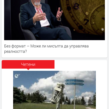
Без формат – Може ли мисълта да управлява
реалността?
Четени