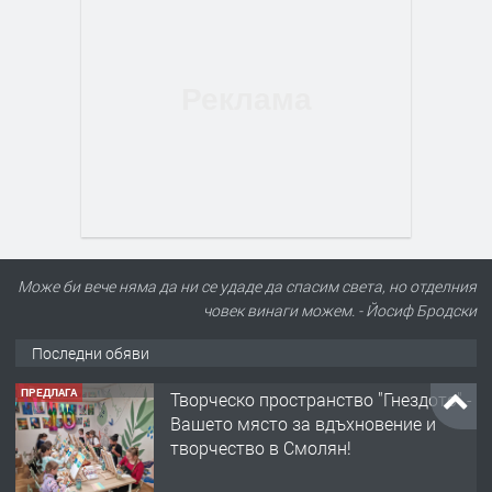
Може би вече няма да ни се удаде да спасим света, но отделния
човек винаги можем. - Йосиф Бродски
Последни обяви
ПРЕДЛАГА
Творческо пространство "Гнездото" -
Вашето място за вдъхновение и
творчество в Смолян!