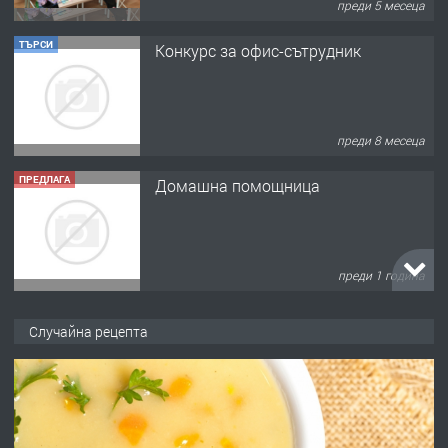
преди 5 месеца
ТЪРСИ
Конкурс за офис-сътрудник
преди 8 месеца
ПРЕДЛАГА
Домашна помощница
преди 1 година
ПРЕДЛАГА
Къща в Марония, Гърция
Случайна рецепта
преди 2 години