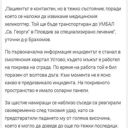
„Пациентът е контактен, но в тежко състояние, поради
което се наложи да извикаме медицинския
хеликоптер. Той ще бъде транспортиран до УМБАЛ
„Св. Георги“ в Пловдив за специализирано лечение“,
уточни д-р Брахомов.
По първоначална информация инцидентът е станал в
смолянския квартал Устово, където мъжът е работел
на покрива на сграда. По време на работа той е бил
поразен от волтова дъга. Към момента не е ясно
какво е предизвикало инцидента. На покривното
пространство е имало соларни панели.
За щастие намиращи се наблизо съседи са реагирали
своевременно след токовия удар, като са
предотвратили падането му от голяма височина,
което е могло да доведе до още по-тежки последици.