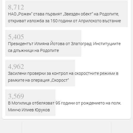
8,712
НАО „Рожен“ става първият „Звезден обект“ на Родопите,
откриват изложба за 150 години от Априлското въстание
5,405
Президентът Илияна Йотова от Златоград: Институциите
са длъжници на Родопите
4,962
Засилени проверки за контрол на скоростните режими в
рамките на операция „Скорост“
3,569
В Могилица отбелязват 95 години от рождението на полк.
Минчо Илиев Юруков