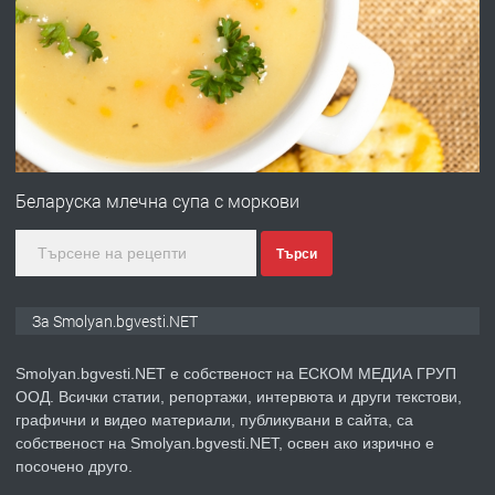
ПРЕДЛАГА
УДЪЛЖАВАНЕ НА ЧОВЕШКИЯТ
ЖИВОТ И ПОДОБРЯВАНЕ НА
НЕГОВОТО КАЧЕСТВО
преди 2 години
ПРЕДЛАГА
Имот в Северна Гърция, до Кавала
Беларуска млечна супа с моркови
Търси
преди 2 години
ПРЕДЛАГА
Иглолистни Пелети клас А1
За Smolyan.bgvesti.NET
Smolyan.bgvesti.NET е собственост на ЕСКОМ МЕДИА ГРУП
ООД. Всички статии, репортажи, интервюта и други текстови,
преди 2 години
графични и видео материали, публикувани в сайта, са
собственост на Smolyan.bgvesti.NET, освен ако изрично е
ПРЕДЛАГА
КЪЩА В МАРОНЯ
посочено друго.