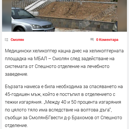
Смолян
0 Коментара
Медицински хеликоптер кацна днес на хеликоптерната
площадка на МБАЛ – Смолян след задействане на
системата от Спешното отделение на лечебното
заведение.
Бързата намеса е била необходима за спасяването на
45-годишен мъж, който е постъпил в отделението с
тежки изгаряния. „Между 40 и 50 процента изгаряния
по цялото тяло има вследствие на волтова дъга“,
съобщи за СмолянБГвести д-р Брахомов от Спешното
отделение.