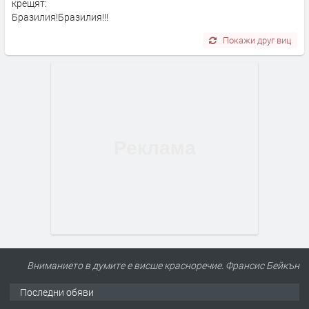
крещят:
Бразилия!Бразилия!!!
Покажи друг виц
Вниманието в думите е висше красноречие. Франсис Бейкън
Последни обяви