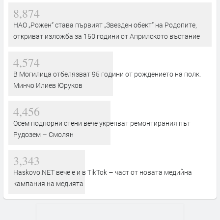
8,874
НАО „Рожен“ става първият „Звезден обект“ на Родопите,
откриват изложба за 150 години от Априлското въстание
4,574
В Могилица отбелязват 95 години от рождението на полк.
Минчо Илиев Юруков
4,456
Осем подпорни стени вече укрепват ремонтирания път
Рудозем – Смолян
3,343
Haskovo.NET вече е и в TikTok – част от новата медийна
кампания на медията