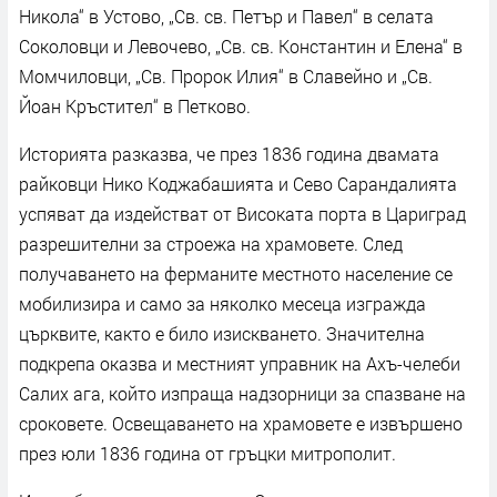
Никола“ в Устово, „Св. св. Петър и Павел“ в селата
Соколовци и Левочево, „Св. св. Константин и Елена“ в
Момчиловци, „Св. Пророк Илия“ в Славейно и „Св.
Йоан Кръстител“ в Петково.
Историята разказва, че през 1836 година двамата
райковци Нико Коджабашията и Сево Сарандалията
успяват да издействат от Високата порта в Цариград
разрешителни за строежа на храмовете. След
получаването на ферманите местното население се
мобилизира и само за няколко месеца изгражда
църквите, както е било изискването. Значителна
подкрепа оказва и местният управник на Ахъ-челеби
Салих ага, който изпраща надзорници за спазване на
сроковете. Освещаването на храмовете е извършено
през юли 1836 година от гръцки митрополит.