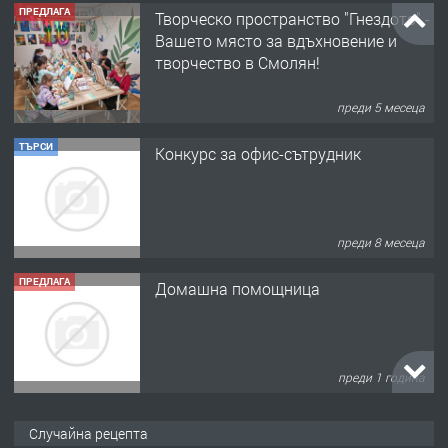
ПРЕДЛАГА
Творческо пространство "Гнездото" -
Вашето място за вдъхновение и
творчество в Смолян!
преди 5 месеца
ТЪРСИ
Конкурс за офис-сътрудник
преди 8 месеца
ПРЕДЛАГА
Домашна помощница
преди 1 година
ПРЕДЛАГА
Къща в Марония, Гърция
Случайна рецепта