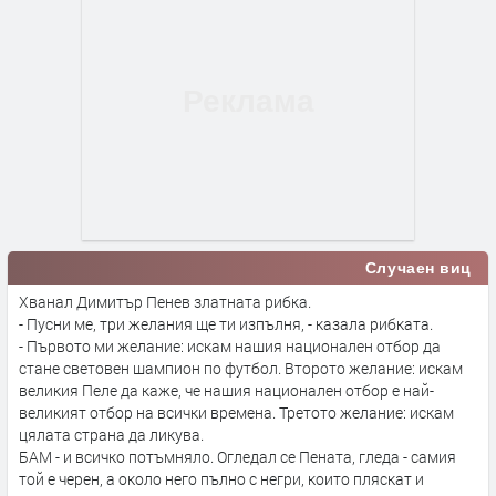
Случаен виц
Хванал Димитър Пенев златната рибка.
- Пусни ме, три желания ще ти изпълня, - казала рибката.
- Първото ми желание: искам нашия национален отбор да
стане световен шампион по футбол. Второто желание: искам
великия Пеле да каже, че нашия национален отбор е най-
великият отбор на всички времена. Третото желание: искам
цялата страна да ликува.
БАМ - и всичко потъмняло. Огледал се Пената, гледа - самия
той е черен, а около него пълно с негри, които пляскат и