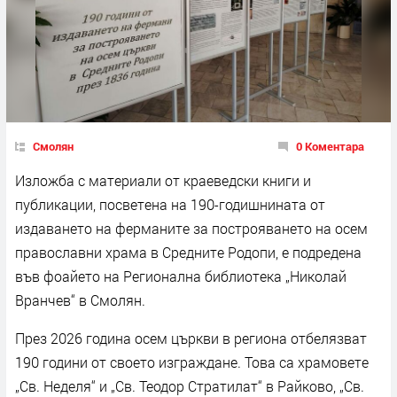
Смолян
0 Коментара
Изложба с материали от краеведски книги и
публикации, посветена на 190-годишнината от
издаването на ферманите за построяването на осем
православни храма в Средните Родопи, е подредена
във фоайето на Регионална библиотека „Николай
Вранчев“ в Смолян.
През 2026 година осем църкви в региона отбелязват
190 години от своето изграждане. Това са храмовете
„Св. Неделя“ и „Св. Теодор Стратилат“ в Райково, „Св.