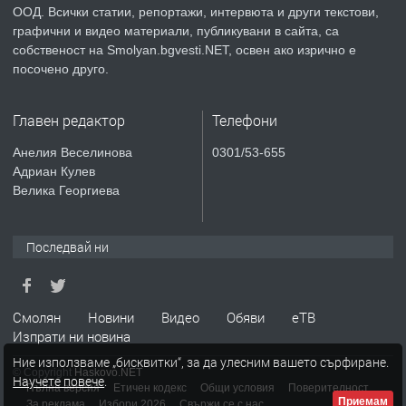
ООД. Всички статии, репортажи, интервюта и други текстови,
преди 2 години
графични и видео материали, публикувани в сайта, са
собственост на Smolyan.bgvesti.NET, освен ако изрично е
ПРЕДЛАГА
КЪЩА В МАРОНЯ
посочено друго.
Главен редактор
Телефони
преди 2 години
Анелия Веселинова
0301/53-655
Адриан Кулев
ТЪРСИ
Търсят се строителни работници
Велика Георгиева
Последвай ни
преди 3 години
ПРЕДЛАГА
Давам Заведение Под Наем
Смолян
Новини
Видео
Обяви
еТВ
Изпрати ни новина
Ние използваме „бисквитки“, за да улесним вашето сърфиране.
© Copyright
Haskovo.NET
Научете повече
.
преди 3 години
Пълна версия
Етичен кодекс
Общи условия
Поверителност
Приемам
За реклама
Избори 2026
Свържи се с нас