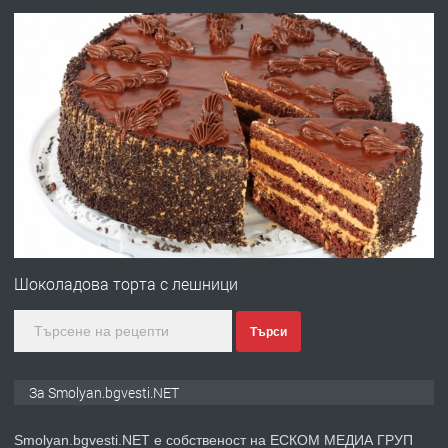
преди 2 години
ПРЕДЛАГА
УДЪЛЖАВАНЕ НА ЧОВЕШКИЯТ
ЖИВОТ И ПОДОБРЯВАНЕ НА
НЕГОВОТО КАЧЕСТВО
преди 2 години
ПРЕДЛАГА
Имот в Северна Гърция, до Кавала
Шоколадова торта с лешници
Търси
преди 2 години
ПРЕДЛАГА
Иглолистни Пелети клас А1
За Smolyan.bgvesti.NET
Smolyan.bgvesti.NET е собственост на ЕСКОМ МЕДИА ГРУП