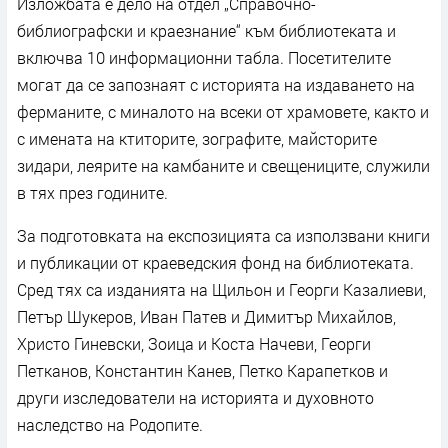
Изложбата е дело на отдел „Справочно-
библиографски и краезнание“ към библиотеката и
включва 10 информационни табла. Посетителите
могат да се запознаят с историята на издаването на
ферманите, с миналото на всеки от храмовете, както и
с имената на ктиторите, зографите, майсторите
зидари, леярите на камбаните и свещениците, служили
в тях през годините.
За подготовката на експозицията са използвани книги
и публикации от краеведския фонд на библиотеката.
Сред тях са изданията на Щильон и Георги Казалиеви,
Петър Шукеров, Иван Патев и Димитър Михайлов,
Христо Гиневски, Зоица и Коста Начеви, Георги
Петканов, Константин Канев, Петко Карапетков и
други изследователи на историята и духовното
наследство на Родопите.