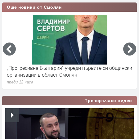
Още новини от Смолян
„Прогресивна България“ учреди първите си общински
П
организации в област Смолян
н
преди 12 часа
п
Препоръчано видео