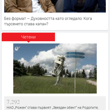
Без формат – Духовността като огледало: Кога
търсенето става капан?
Четени
7,292
НАО „Рожен“ става първият „Звезден обект“ на Родопите,