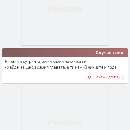
Случаен виц
В събота сутринта, жена казва на мъжа си:
- Хайде, аз ще си измия главата, а ти измий чиниите и пода.
Покажи друг виц