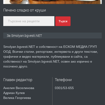
Иглолистни Пелети клас А1
Печено сладко от круши
Търси
преди 2 години
ПРЕДЛАГА
КЪЩА В МАРОНЯ
За Smolyan.bgvesti.NET
Smolyan.bgvesti.NET е собственост на ЕСКОМ МЕДИА ГРУП
ООД. Всички статии, репортажи, интервюта и други текстови,
преди 2 години
графични и видео материали, публикувани в сайта, са
собственост на Smolyan.bgvesti.NET, освен ако изрично е
ТЪРСИ
Търсят се строителни работници
посочено друго.
Главен редактор
Телефони
преди 3 години
Анелия Веселинова
0301/53-655
Адриан Кулев
ПРЕДЛАГА
Давам Заведение Под Наем
Велика Георгиева