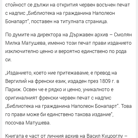
стойност се дължи на открития червен восъчен печат
с надпис „Библиотека на гражданина Наполеон
Бонапарт“, поставен на титулната страница.
По думите на директора на Държавен архив – Смолян
Милка Матушева, именно този печат прави изданието
изключително ценно и вероятно единствено по рода
си.
„Изданието, което ние притежаваме, е превод на
Вергилий на френски език, издаден през 1809 г. в
Париж. Освен че е рядко и ценно, уникалното е
оригиналният френски червен печат с надпис
„Библиотека на гражданина Наполеон Бонапарт“. Това
го прави може би единствено такова издание“,
посочва Матушева.
Книгата е част от личния архив на Васил Куцооглу –