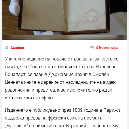
Смолян
0 Коментара
Уникално издание на повече от два века, за което се
смята, че е било част от библиотеката на Наполеон
Бонапарт, се пази в Държавния архив в Смолян.
Ценната книга е дарение от наследниците на виден
родопчанин и представлява изключително рядък
исторически артефакт.
Изданието е публикувано през 1809 година в Париж и
съдържа превод на френски език на поемата
„Буколики“ на римския поет Вергилий. Особената му