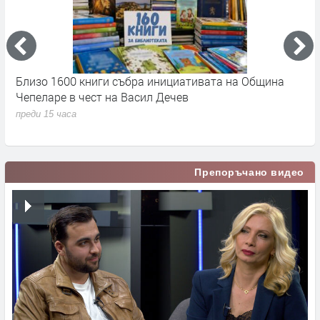
а
Близо 1600 книги събра инициативата на Община
Б
Чепеларе в чест на Васил Дечев
п
г
преди 15 часа
п
Препоръчано видео