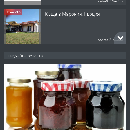
преди 1 година
ПРЕДЛАГА
Къща в Марония, Гърция
преди 2 години
ПРЕДЛАГА
УДЪЛЖАВАНЕ НА ЧОВЕШКИЯТ
Случайна рецепта
ЖИВОТ И ПОДОБРЯВАНЕ НА
НЕГОВОТО КАЧЕСТВО
преди 2 години
ПРЕДЛАГА
Имот в Северна Гърция, до Кавала
преди 2 години
ПРЕДЛАГА