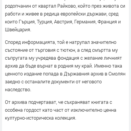
родопчанин от квартал Райково, който през живота си
работи и живее в редица европейски държави, сред
които Гърция, Турция, Австрия, Германия, Франция и
Швейцария.
Според информацията, той е натрупал значително
състояние от търговия с тютюн, а след смъртта му
съпругата му учредява фондация с желание личният
архив да бъде върнат в родния му край. Именно така
ценното издание попада в Държавния архив в Смолян
заедно с останалите документи от неговото
наследство.
От архива подчертават, че съхраняват книгата с
особена гордост като част от изключително ценна
културно-историческа колекция.