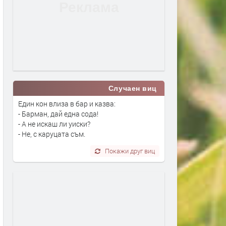
Случаен виц
Един кон влиза в бар и казва:
- Барман, дай една сода!
- А не искаш ли уиски?
- Не, с каруцата съм.
Покажи друг виц