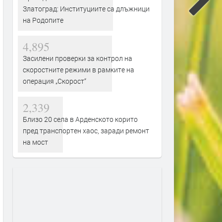
Златоград: Институциите са длъжници
на Родопите
4,895
Засилени проверки за контрол на
скоростните режими в рамките на
операция „Скорост“
2,339
Близо 20 села в Арденското корито
пред транспортен хаос, заради ремонт
на мост