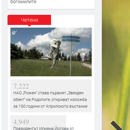
богомилите
Четени
7,222
НАО „Рожен“ става първият „Звезден
обект“ на Родопите, откриват изложба
за 150 години от Априлското въстание
4,949
Президентът Илияна Йотова от