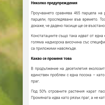
Няколко предупреждения
Проучването сравнява 465 парцела на р
парцели, проследявани във времето. То
докаже, че дадено пасище ще се възстано
Констатациите също така идват от една 
голяма надморска височина със специфи
са приложими навсякъде.
Какво се променя това
В продължение на десетилетия еколозит
единствен проблем с една посока – като
праг.
Под 50% отровните растения карат пас
Промяната идва като рязък праг, а не кат