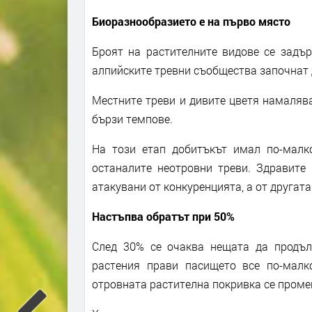
Биоразнообразието е на първо място
Броят на растителните видове се задър
алпийските тревни съобщества започнат 
Местните треви и дивите цветя намалява
бързи темпове.
На този етап добитъкът имал по-малко
останалите неотровни треви. Здравите 
атакувани от конкуренцията, а от другат
Настъпва обратът при 50%
След 30% се очаква нещата да продъл
растения прави пасището все по-малк
отровната растителна покривка се проме