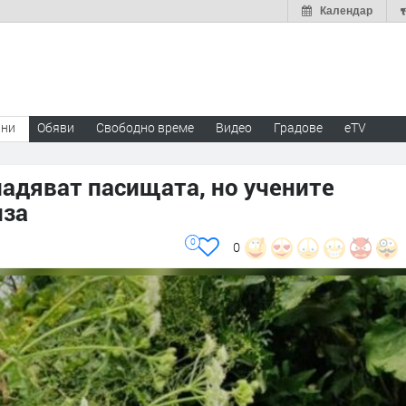
Календар
ини
Обяви
Свободно време
Видео
Градове
eTV
адяват пасищата, но учените
лза
0
0