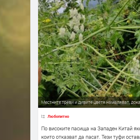
Местните треви и дивите цветя намаляват, док
Любопитно
По високите пасища на Западен Китай яко
които отказват да пасат. Тези туфи оста