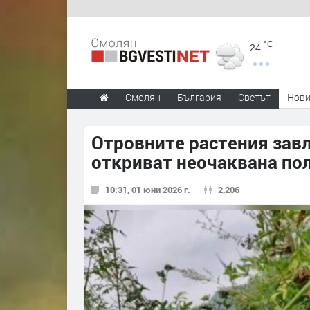
°C
24
Смолян
България
Светът
Нов
Отровните растения завл
откриват неочаквана по
10:31, 01 юни 2026 г.
2,206