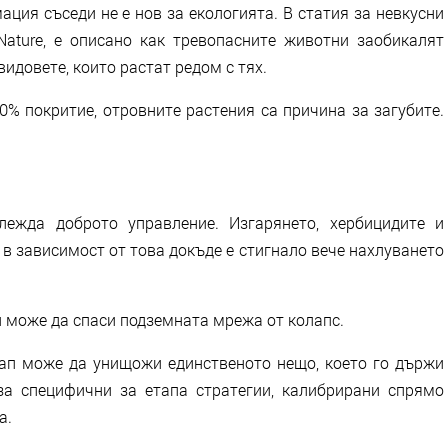
ация съседи не е нов за екологията. В статия за невкусни
ature, е описано как тревопасните животни заобикалят
идовете, които растат редом с тях.
0% покритие, отровните растения са причина за загубите.
ежда доброто управление. Изгарянето, хербицидите и
в зависимост от това докъде е стигнало вече нахлуването
п може да спаси подземната мрежа от колапс.
ап може да унищожи единственото нещо, което го държи
за специфични за етапа стратегии, калибрирани спрямо
а.