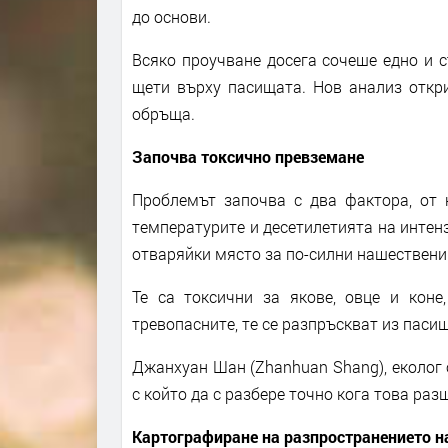
до основи.
Всяко проучване досега сочеше едно и 
щети върху пасищата. Нов анализ откри
обръща.
Започва токсично превземане
Проблемът започва с два фактора, от 
температурите и десетилетията на интен
отваряйки място за по-силни нашествени
Те са токсични за якове, овце и коне
тревопасните, те се разпръскват из пасищ
Джанхуан Шан (Zhanhuan Shang), еколог 
с който да с разбере точно кога това ра
Картографиране на разпространението н