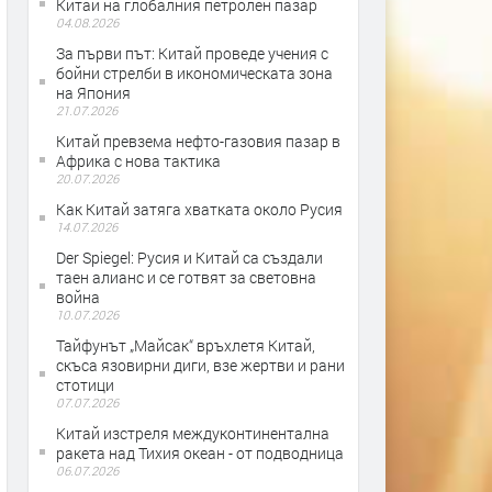
Китай на глобалния петролен пазар
04.08.2026
За първи път: Китай проведе учения с
бойни стрелби в икономическата зона
на Япония
21.07.2026
Китай превзема нефто-газовия пазар в
Африка с нова тактика
20.07.2026
Как Китай затяга хватката около Русия
14.07.2026
Der Spiegel: Русия и Китай са създали
таен алианс и се готвят за световна
война
10.07.2026
Тайфунът „Майсак“ връхлетя Китай,
скъса язовирни диги, взе жертви и рани
стотици
07.07.2026
Китай изстреля междуконтинентална
ракета над Тихия океан - от подводница
06.07.2026