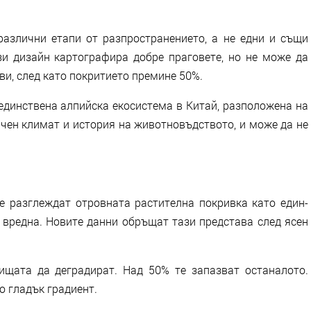
азлични етапи от разпространението, а не едни и същи
зи дизайн картографира добре праговете, но не може да
ви, след като покритието премине 50%.
единствена алпийска екосистема в Китай, разположена на
чен климат и история на животновъдството, и може да не
е разглеждат отровната растителна покривка като един-
 вредна. Новите данни обръщат тази представа след ясен
ищата да деградират. Над 50% те запазват останалото.
о гладък градиент.