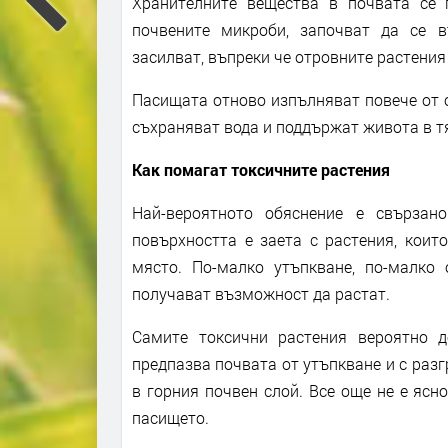
Хранителните вещества в почвата се 
почвените микроби, започват да се в
засилват, въпреки че отровните растени
Пасищата отново изпълняват повече от 
съхраняват вода и поддържат живота в т
Как помагат токсичните растения
Най-вероятното обяснение е свързан
повърхността е заета с растения, коит
място. По-малко утъпкване, по-малко 
получават възможност да растат.
Самите токсични растения вероятно д
предпазва почвата от утъпкване и с раз
в горния почвен слой. Все още не е ясн
пасището.