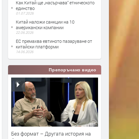
Как Китай ще „насърчава“ етническото
единство
01.07.2026
Китай наложи санкции на 10
американски компании
22.06.2026
ЕС премахва евтиното пазаруване от
китайски платформи
14.06.2026
Препоръчано видео
Без формат – Другата история на