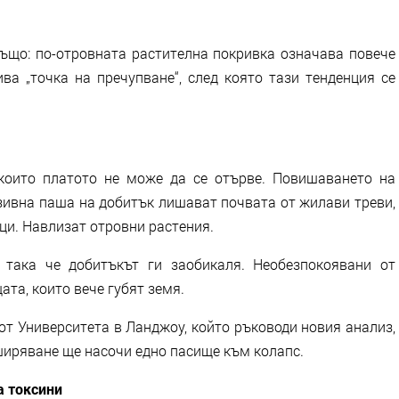
също: по-отровната растителна покривка означава повече
ва „точка на пречупване“, след която тази тенденция се
които платото не може да се отърве. Повишаването на
зивна паша на добитък лишават почвата от жилави треви,
ци. Навлизат отровни растения.
, така че добитъкът ги заобикаля. Необезпокоявани от
ата, които вече губят земя.
от Университета в Ланджоу, който ръководи новия анализ,
зширяване ще насочи едно пасище към колапс.
а токсини