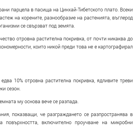
рани парцела в пасища на Цинхай-Тибетското плато. Всеки
астеж на корените, разнообразие на растенията, въглерод
рганизми се свързват под земята.
чество отровна растителна покривка, от почти никаква до
кономерности, които никой преди това не е картографирал
 едва 10% отровна растителна покривка, ядливите треви
ки сезон.
емната му основа вече се разпада.
ания, показващи, че разграждането се разпространява в
а повърхността, включително проучване на микробни