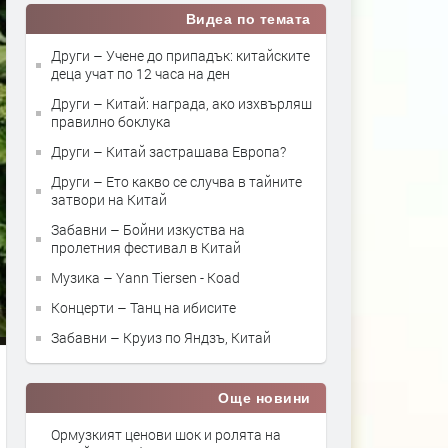
Видеа по темата
Други – Учене до припадък: китайските
деца учат по 12 часа на ден
Други – Китай: награда, ако изхвърляш
правилно боклука
Други – Китай застрашава Европа?
Други – Ето какво се случва в тайните
затвори на Китай
Забавни – Бойни изкуства на
пролетния фестивал в Китай
Музика – Yann Tiersen - Koad
Концерти – Танц на ибисите
Забавни – Круиз по Яндзъ, Китай
Още новини
Ормузкият ценови шок и ролята на