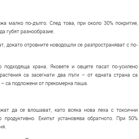
жа малко по-дълго. След това, при около 30% покритие,
да губят разнообразие.
т, докато отровните новодошли се разпространяват с по-
 подходяща храна. Яковете и овцете пасат по-усилено
растения са засегнати два пъти – от едната страна са
а – са подложени от прекомерна паша.
жат да се влошават, като всяка нова леха с токсични
о продуктивно. Екипът установява обратното. При 50%
ня.