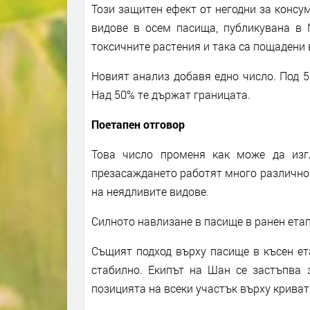
Този защитен ефект от негодни за консум
видове в осем пасища, публикувана в N
токсичните растения и така са пощадени в
Новият анализ добавя едно число. Под 5
Над 50% те държат границата.
Поетапен отговор
Това число променя как може да изгл
презасаждането работят много различно 
на неядливите видове.
Силното навлизане в пасище в ранен ета
Същият подход върху пасище в късен ет
стабилно. Екипът на Шан се застъпва 
позицията на всеки участък върху криват