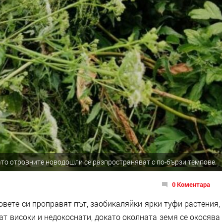
ато отровните новодошли се разпространяват с по-бързи темпове.
0 Коментара
вете си проправят път, заобикаляйки ярки туфи растения,
ват високи и недокоснати, докато околната земя се окосява