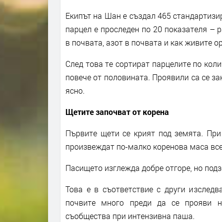
Екипът на Шан е създал 465 стандартизи
парцел е проследен по 20 показателя – р
в почвата, азот в почвата и как живите о
След това те сортират парцелите по коли
повече от половината. Проявили са се за
ясно.
Щетите започват от корена
Първите щети се крият под земята. При
произвеждат по-малко коренова маса все
Пасището изглежда добре отгоре, но подз
Това е в съответствие с други изследв
почвите много преди да се прояви н
съобщества при интензивна паша.