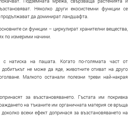
покачват. Подземната мрежа, свързваща растенията и
ъзстановяват. Няколко други екосистемни функции се
я продължават да доминират ландшафта.
основните си функции – циркулират хранителни вещества,
ях по измерими начини.
о с натиска на пашата. Когато по-голямата част от
о добитъкът не може да яде, животните отиват на друго
оголване. Малкото останали полезни треви най-накрая
опринасят за възстановяването. Гъстата им покривка
граждането на тъканите им органичната материя се връща
о доколко всеки ефект допринася за възстановяването на