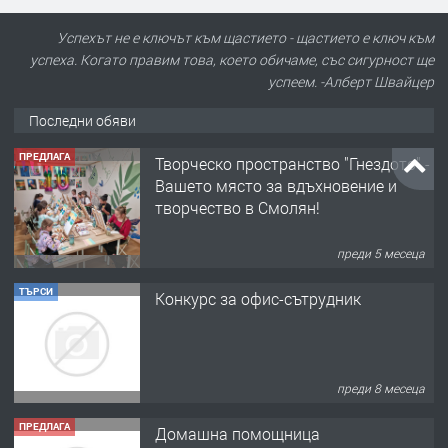
Успехът не е ключът към щастието - щастието е ключ към
успеха. Когато правим това, което обичаме, със сигурност ще
успеем. -Алберт Швайцер
Последни обяви
ПРЕДЛАГА
Творческо пространство "Гнездото" -
Вашето място за вдъхновение и
творчество в Смолян!
преди 5 месеца
ТЪРСИ
Конкурс за офис-сътрудник
преди 8 месеца
ПРЕДЛАГА
Домашна помощница