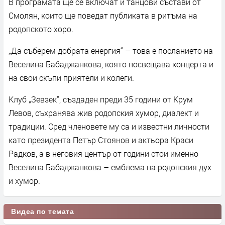
В програмата ще се включат и танцови състави от
Смолян, които ще поведат публиката в ритъма на
родопското хоро.
„Да съберем добрата енергия“ – това е посланието на
Веселина Бабаджанкова, която посвещава концерта и
на свои скъпи приятели и колеги.
Клуб „Зевзек“, създаден преди 35 години от Крум
Левов, съхранява жив родопския хумор, диалект и
традиции. Сред членовете му са и известни личности
като президента Петър Стоянов и актьора Краси
Радков, а в неговия център от години стои именно
Веселина Бабаджанкова – емблема на родопския дух
и хумор.
Видеа по темата