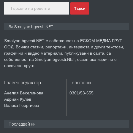
Търси
преди 2 години
ПРЕДЛАГА
Иглолистни Пелети клас А1
За Smolyan.bgvesti.NET
Smolyan.bgvesti.NET е собственост на ЕСКОМ МЕДИА ГРУП
ООД. Всички статии, репортажи, интервюта и други текстови,
преди 2 години
графични и видео материали, публикувани в сайта, са
собственост на Smolyan.bgvesti.NET, освен ако изрично е
ПРЕДЛАГА
КЪЩА В МАРОНЯ
посочено друго.
Главен редактор
Телефони
преди 2 години
Анелия Веселинова
0301/53-655
Адриан Кулев
ТЪРСИ
Търсят се строителни работници
Велика Георгиева
Последвай ни
преди 3 години