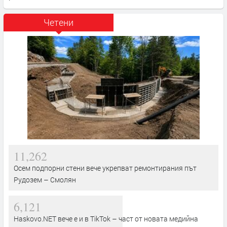
Четени
11,262
Осем подпорни стени вече укрепват ремонтирания път
Рудозем – Смолян
6,121
Haskovo.NET вече е и в TikTok – част от новата медийна