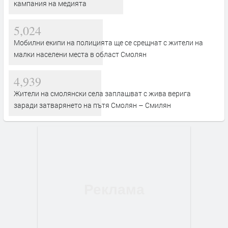
кампания на медията
5,024
Мобилни екипи на полицията ще се срещнат с жители на
малки населени места в област Смолян
4,939
Жители на смолянски села заплашват с жива верига
заради затварянето на пътя Смолян – Смилян