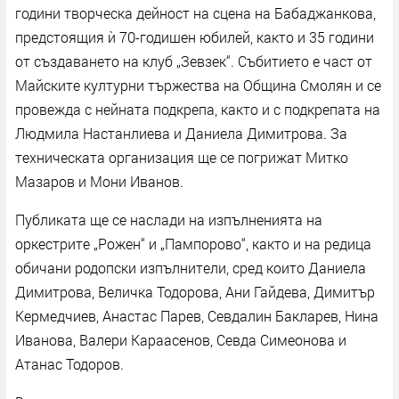
години творческа дейност на сцена на Бабаджанкова,
предстоящия ѝ 70-годишен юбилей, както и 35 години
от създаването на клуб „Зевзек“. Събитието е част от
Майските културни тържества на Община Смолян и се
провежда с нейната подкрепа, както и с подкрепата на
Людмила Настанлиева и Даниела Димитрова. За
техническата организация ще се погрижат Митко
Мазаров и Мони Иванов.
Публиката ще се наслади на изпълненията на
оркестрите „Рожен“ и „Пампорово“, както и на редица
обичани родопски изпълнители, сред които Даниела
Димитрова, Величка Тодорова, Ани Гайдева, Димитър
Кермедчиев, Анастас Парев, Севдалин Бакларев, Нина
Иванова, Валери Караасенов, Севда Симеонова и
Атанас Тодоров.