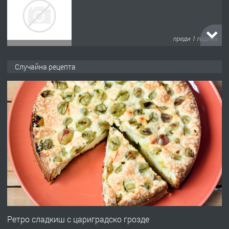
преди 1 година
ПРЕДЛАГА
Къща в Марония, Гърция
Случайна рецепта
преди 2 години
ПРЕДЛАГА
УДЪЛЖАВАНЕ НА ЧОВЕШКИЯТ
ЖИВОТ И ПОДОБРЯВАНЕ НА
НЕГОВОТО КАЧЕСТВО
преди 2 години
ПРЕДЛАГА
Имот в Северна Гърция, до Кавала
Ретро сладкиш с цариградско грозде