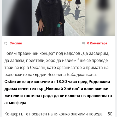
Смолян
0 Коментара
Голям празничен концерт под надслов „Да засвирим,
да запеем, приятели, хоро да извием!“ ще се проведе
тази вечер в Смолян, като организатор е примата на
родопските лакърдии Веселина Бабаджанкова.
Събитието ще започне от 18:30 часа пред Родопския
драматичен театър „Николай Хайтов“ и кани всички
жители и гости на града да се включат в празничната
атмосфера.
Концертът е посветен на няколко значими повода – 50