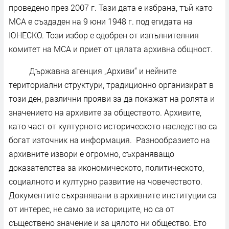
проведено през 2007 г. Тази дата е избрана, тъй като
МСА е създаден на 9 юни 1948 г. под егидата на
ЮНЕСКО. Този избор е одобрен от изпълнителния
комитет на МСА и приет от цялата архивна общност.
Държавна агенция „Архиви“ и нейните
териториални структури, традиционно организират в
този ден, различни прояви за да покажат на ролята и
значението на архивите за обществото. Архивите,
като част от културното историческото наследство са
богат източник на информация. Разнообразието на
архивните извори е огромно, съхраняващо
доказателства за икономическото, политическото,
социалното и културно развитие на човечеството.
Документите съхранявани в архивните институции са
от интерес, не само за историците, но са от
съществено значение и за цялото ни общество. Ето