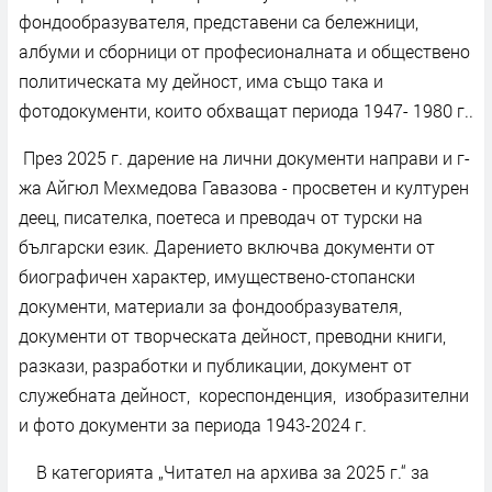
фондообразувателя, представени са бележници,
албуми и сборници от професионалната и обществено
политическата му дейност, има също така и
фотодокументи, които обхващат периода 1947- 1980 г..
През 2025 г. дарение на лични документи направи и г-
жа Айгюл Мехмедова Гавазова - просветен и културен
деец, писателка, поетеса и преводач от турски на
български език. Дарението включва документи от
биографичен характер, имуществено-стопански
документи, материали за фондообразувателя,
документи от творческата дейност, преводни книги,
разкази, разработки и публикации, документ от
служебната дейност, кореспонденция, изобразителни
и фото документи за периода 1943-2024 г.
В категорията „Читател на архива за 2025 г.“ за