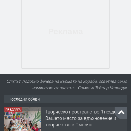
Опитът, подобно фенера на кърмата на кораба, осветява само
изминатия от нас път. - Самюъл Тейлър Колридж
Последни обяви
ПРЕДЛАГА
Творческо пространство "Гнездото" -
Вашето място за вдъхновение и
творчество в Смолян!