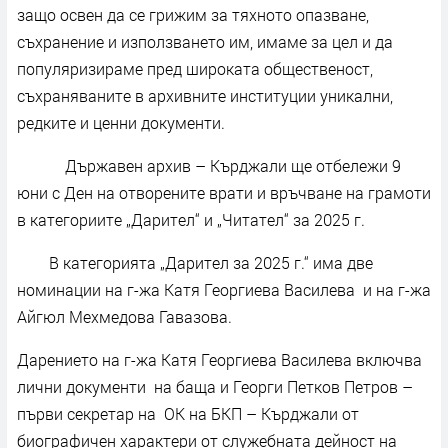
защо освен да се грижим за тяхното опазване,
съхранение и използването им, имаме за цел и да
популяризираме пред широката общественост,
съхраняваните в архивните институции уникални,
редките и ценни документи.
Държавен архив – Кърджали ще отбележи 9
юни с Ден на отворените врати и връчване на грамоти
в категориите „Дарител“ и „Читател“ за 2025 г.
В категорията „Дарител за 2025 г.“ има две
номинации на г-жа Катя Георгиева Василева и на г-жа
Айгюл Мехмедова Гавазова.
Дарението на г-жа Катя Георгиева Василева включва
лични документи на баща и Георги Петков Петров –
първи секретар на ОК на БКП – Кърджали от
биографичен характери от служебната дейност на