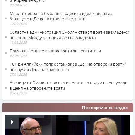
отворените врати
20.09.2025
Младите хора на Смолян споделиха идеи и визия за
бъдещето в Деня на отворените врати
12.08.2025
Областна администрация Смолян отваря врати за младежи
по повод Международния ден на младежта
11.08.2025
Президентството отваря врати за посетители
02.05.2025
101-ви Алпийски полк организира „Ден на отворени врати“
по случай Деня на храбростта
27.04.2025
Ученици от Смолян влязоха в ролята на съдии и прокурори
в Деня на отворените врати
26.04.2025
Препоръчано видео