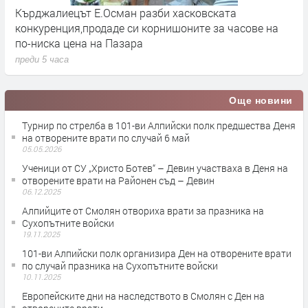
р
Кърджалиецът Е.Осман разби хасковската
К
конкуренция,продаде си корнишоните за часове на
п
по-ниска цена на Пазара
преди 5 часа
Още новини
Турнир по стрелба в 101-ви Алпийски полк предшества Деня
на отворените врати по случай 6 май
05.05.2026
Ученици от СУ „Христо Ботев“ – Девин участваха в Деня на
отворените врати на Районен съд – Девин
06.12.2025
Алпийците от Смолян отвориха врати за празника на
Сухопътните войски
19.11.2025
101-ви Алпийски полк организира Ден на отворените врати
по случай празника на Сухопътните войски
10.11.2025
Европейските дни на наследството в Смолян с Ден на