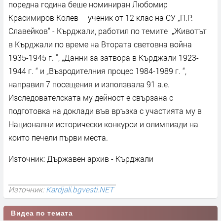
поредна година беше номиниран Любомир
Красимиров Колев – ученик от 12 клас на СУ „П.Р.
Славейков“ - Кърджали, работил по темите „Животът
в Кърджали по време на Втората световна война
1935-1945 г. “, „Данни за затвора в Кърджали 1923-
1944 г. “ и „Възродителния процес 1984-1989 г. “,
направил 7 посещения и използвала 91 а.е.
Изследователската му дейност е свързана с
подготовка на доклади във връзка с участията му в
Национални исторически конкурси и олимпиади на
които печели първи места.
Източник: Държавен архив - Кърджали
Източник:
Kardjali.bgvesti.NET
Видеа по темата