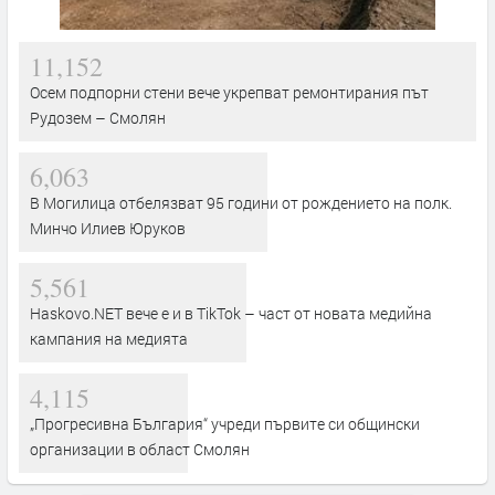
11,152
Осем подпорни стени вече укрепват ремонтирания път
Рудозем – Смолян
6,063
В Могилица отбелязват 95 години от рождението на полк.
Минчо Илиев Юруков
5,561
Haskovo.NET вече е и в TikTok – част от новата медийна
кампания на медията
4,115
„Прогресивна България“ учреди първите си общински
организации в област Смолян