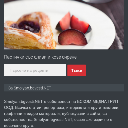
ПРЕДЛАГА
УДЪЛЖАВАНЕ НА ЧОВЕШКИЯТ
ЖИВОТ И ПОДОБРЯВАНЕ НА
НЕГОВОТО КАЧЕСТВО
преди 2 години
ПРЕДЛАГА
Имот в Северна Гърция, до Кавала
Пастички със сливи и козе сирене
Търси
преди 2 години
ПРЕДЛАГА
Иглолистни Пелети клас А1
За Smolyan.bgvesti.NET
Smolyan.bgvesti.NET е собственост на ЕСКОМ МЕДИА ГРУП
ООД. Всички статии, репортажи, интервюта и други текстови,
преди 2 години
графични и видео материали, публикувани в сайта, са
собственост на Smolyan.bgvesti.NET, освен ако изрично е
ПРЕДЛАГА
КЪЩА В МАРОНЯ
посочено друго.