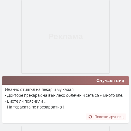
Случаен виц
Иванчо отишъл на лекар и му казал:
- Докторе прекарах на вън леко облечен и сега съм много зле.
- Бихте ли пояснили ....
- На терасата по презарватив !!
Покажи друг виц