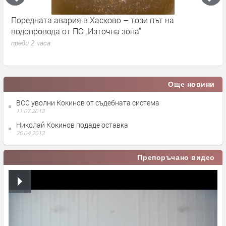
Поредната авария в Хасково – този път на
Д
е.
водопровода от ПС „Източна зона“
п
преди 2 часа
Още новини
ВСС уволни Кокинов от съдебната система
11.07.2013
Николай Кокинов подаде оставка
26.04.2013
Препоръчано видео