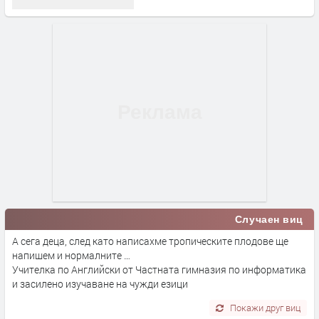
Случаен виц
А сега деца, след като написахме тропическите плодове ще
напишем и нормалните …
Учителка по Английски от Частната гимназия по информатика
и засилено изучаване на чужди езици
Покажи друг виц