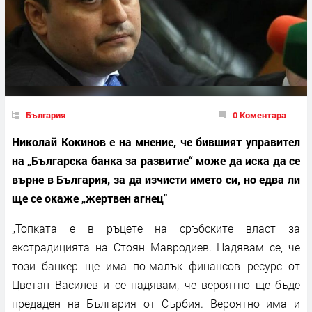
България
0 Коментара
Николай Кокинов е на мнение, че бившият управител
на „Българска банка за развитие“ може да иска да се
върне в България, за да изчисти името си, но едва ли
ще се окаже „жертвен агнец"
„Топката е в ръцете на сръбските власт за
екстрадицията на Стоян Мавродиев. Надявам се, че
този банкер ще има по-малък финансов ресурс от
Цветан Василев и се надявам, че вероятно ще бъде
предаден на България от Сърбия. Вероятно има и