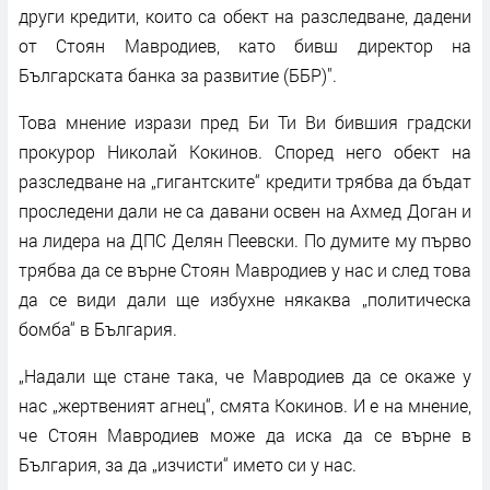
други кредити, които са обект на разследване, дадени
от Стоян Мавродиев, като бивш директор на
Българската банка за развитие (ББР)".
Това мнение изрази пред Би Ти Ви бившия градски
прокурор Николай Кокинов. Според него обект на
разследване на „гигантските“ кредити трябва да бъдат
проследени дали не са давани освен на Ахмед Доган и
на лидера на ДПС Делян Пеевски. По думите му първо
трябва да се върне Стоян Мавродиев у нас и след това
да се види дали ще избухне някаква „политическа
бомба“ в България.
„Надали ще стане така, че Мавродиев да се окаже у
нас „жертвеният агнец“, смята Кокинов. И е на мнение,
че Стоян Мавродиев може да иска да се върне в
България, за да „изчисти“ името си у нас.