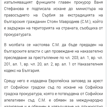
изпълняващият функциите главен прокурор Ваня
Стефанова е подписала искане до министъра на
правосъдието на Сърбия за екстрадицията на
българския гражданин Стоян Мавродиев (С.М.), който
е задържан на територията на страната, съобщиха от
прокуратурата.
В молбата се настоява С.М. да бъде предаден на
българските власти с цел провеждане на наказателно
преследване за престъпление по чл. 203, ал. 1, вр. чл.
201, ал. 1, вр. чл. 20, ал. 2, вр. ал. 1 от Наказателния
кодекс на България.
Срещу него е издадена Европейска заповед за арест
от Софийски градски съд по искане на Софийска
градска прокуратура, която е потвърдена от Софийски
апелативен съд. С.М. е обявен за международно
издирване и е обвинен в извършване на длъжностно