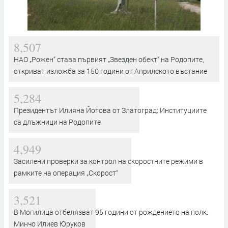
8,507
НАО „Рожен“ става първият „Звезден обект“ на Родопите,
откриват изложба за 150 години от Априлското въстание
5,284
Президентът Илияна Йотова от Златоград: Институциите
са длъжници на Родопите
4,949
Засилени проверки за контрол на скоростните режими в
рамките на операция „Скорост“
3,521
В Могилица отбелязват 95 години от рождението на полк.
Минчо Илиев Юруков