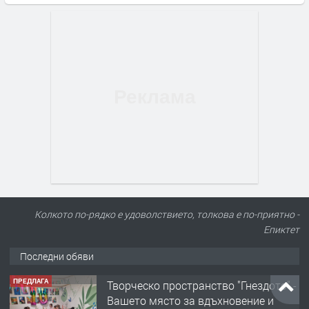
Колкото по-рядко е удоволствието, толкова е по-приятно -
Епиктет
Последни обяви
ПРЕДЛАГА
Творческо пространство "Гнездото" -
Вашето място за вдъхновение и