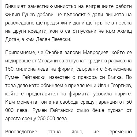
Бившият заместник-министър на вътрешните работи
Филип Гунев добави, че въпросът е дали линията на
разследване ще продължи и дали ще тръгне в посока
на други кредити, които са отпускани не към Ахмед
Доган, а към Делян Пеевски.
Припомняме, че Сърбия залови Мавродиев, който се
издирваше от 2 години за отпуснат кредит в размер на
150 милиона лева на фирми, свързани с бизнесмена
Румен Гайтански, известен с прякора си Вълка. По
това дело като обвиняем е привлечен и Иван Георгиев,
който е представител на фирмата, усвоила парите.
Към момента той е на свобода срещу гаранция от 50
000 лева. Румен Гайтански също беше пуснат от
ареста срещу 250 000 лева.
Впоследствие стана ясно, че временно