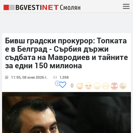
Бивш градски прокурор: Топката
е в Белград - Сърбия държи
съдбата на Мавродиев и тайните
за едни 150 милиона
11:55, 08 юни 2026 г.
1,558
0
0