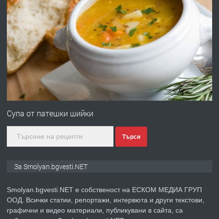
преди 2 години
ПРЕДЛАГА
УДЪЛЖАВАНЕ НА ЧОВЕШКИЯТ
ЖИВОТ И ПОДОБРЯВАНЕ НА
НЕГОВОТО КАЧЕСТВО
преди 2 години
ПРЕДЛАГА
Имот в Северна Гърция, до Кавала
Супа от патешки шийки
Търси
преди 2 години
ПРЕДЛАГА
Иглолистни Пелети клас А1
За Smolyan.bgvesti.NET
Smolyan.bgvesti.NET е собственост на ЕСКОМ МЕДИА ГРУП
ООД. Всички статии, репортажи, интервюта и други текстови,
преди 2 години
графични и видео материали, публикувани в сайта, са