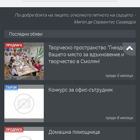
По-добре боята на лицето, отколкото петното на сърцето. -
Мигел де Сервантес Сааведра
Последни обяви
ПРЕДЛАГА
Творческо пространство "Гнездото" -
Вашето място за вдъхновение и
творчество в Смолян!
преди 5 месеца
ТЪРСИ
Конкурс за офис-сътрудник
преди 8 месеца
ПРЕДЛАГА
Домашна помощница