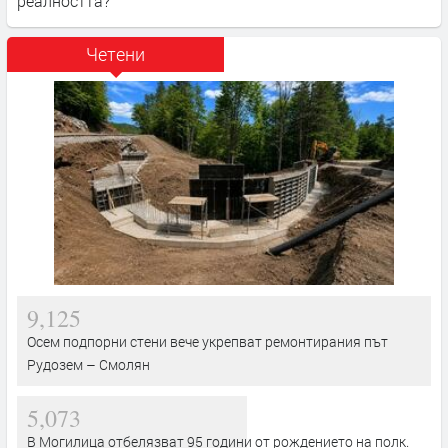
реалността?
Четени
9,125
Осем подпорни стени вече укрепват ремонтирания път
Рудозем – Смолян
5,073
В Могилица отбелязват 95 години от рождението на полк.