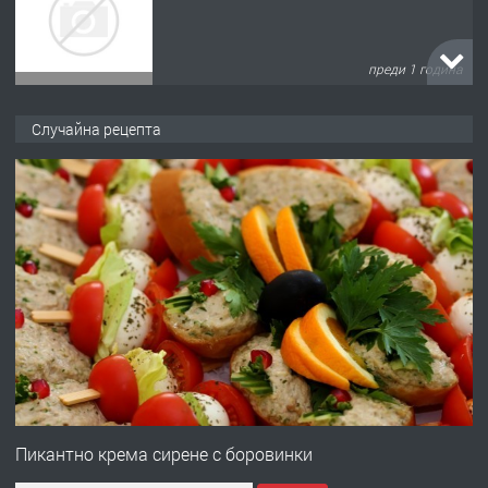
преди 1 година
ПРЕДЛАГА
Къща в Марония, Гърция
Случайна рецепта
преди 2 години
ПРЕДЛАГА
УДЪЛЖАВАНЕ НА ЧОВЕШКИЯТ
ЖИВОТ И ПОДОБРЯВАНЕ НА
НЕГОВОТО КАЧЕСТВО
преди 2 години
ПРЕДЛАГА
Имот в Северна Гърция, до Кавала
Пикантно крема сирене с боровинки