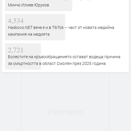
Минчо Илиев Юруков
4,534
Haskovo.NET вече е и в TikTok – част от новата медийна
кампания на медията
2,721
Болестите на кръвообращението остават водеща причина
за смъртността в област Смолян през 2025 година