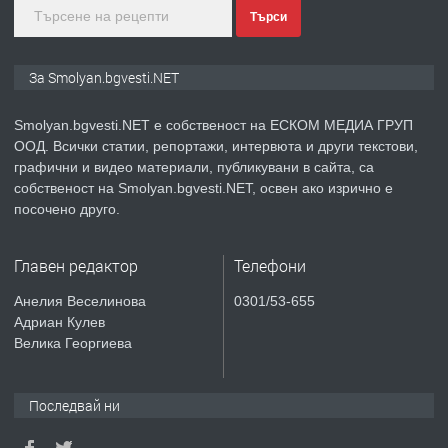
Търси
преди 2 години
ПРЕДЛАГА
Иглолистни Пелети клас А1
За Smolyan.bgvesti.NET
Smolyan.bgvesti.NET е собственост на ЕСКОМ МЕДИА ГРУП
ООД. Всички статии, репортажи, интервюта и други текстови,
преди 2 години
графични и видео материали, публикувани в сайта, са
собственост на Smolyan.bgvesti.NET, освен ако изрично е
ПРЕДЛАГА
КЪЩА В МАРОНЯ
посочено друго.
Главен редактор
Телефони
преди 2 години
Анелия Веселинова
0301/53-655
Адриан Кулев
ТЪРСИ
Търсят се строителни работници
Велика Георгиева
Последвай ни
преди 3 години