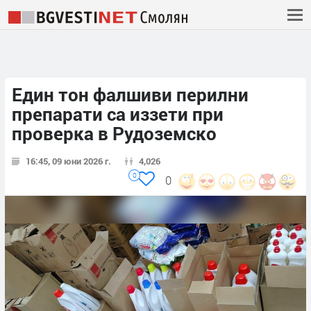
Един тон фалшиви перилни
препарати са иззети при
проверка в Рудоземско
16:45, 09 юни 2026 г.
4,026
0
0