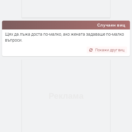
Случаен виц
Щях да лъжа доста по-малко, ако жената задаваше по-малко
въпроси.
Покажи друг виц