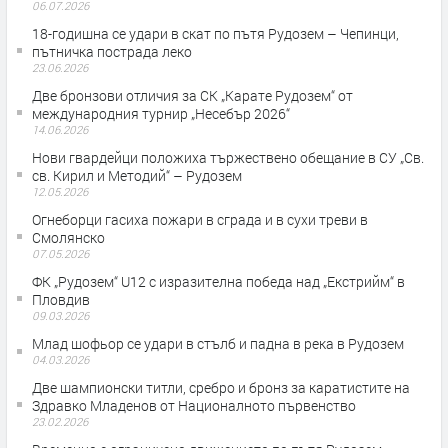
06.07.2026
18-годишна се удари в скат по пътя Рудозем – Чепинци,
пътничка пострада леко
23.06.2026
Две бронзови отличия за СК „Карате Рудозем“ от
международния турнир „Несебър 2026“
14.06.2026
Нови гвардейци положиха тържествено обещание в СУ „Св.
св. Кирил и Методий“ – Рудозем
12.05.2026
Огнеборци гасиха пожари в сграда и в сухи треви в
Смолянско
07.05.2026
ФК „Рудозем“ U12 с изразителна победа над „Екстрийм“ в
Пловдив
09.03.2026
Млад шофьор се удари в стълб и падна в река в Рудозем
04.03.2026
Две шампионски титли, сребро и бронз за каратистите на
Здравко Младенов от Националното първенство
23.02.2026