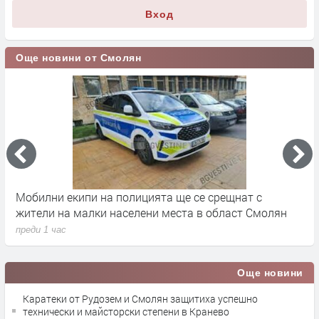
Вход
Още новини от Смолян
Мобилни екипи на полицията ще се срещнат с
С
жители на малки населени места в област Смолян
п
преди 1 час
Още новини
Каратеки от Рудозем и Смолян защитиха успешно
технически и майсторски степени в Кранево