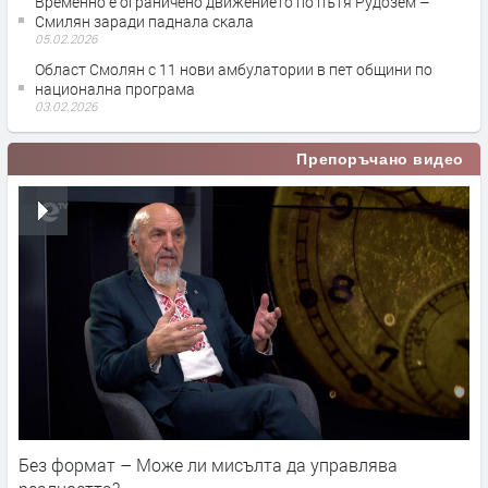
Временно е ограничено движението по пътя Рудозем –
Смилян заради паднала скала
05.02.2026
Област Смолян с 11 нови амбулатории в пет общини по
национална програма
03.02.2026
Препоръчано видео
Без формат – Може ли мисълта да управлява