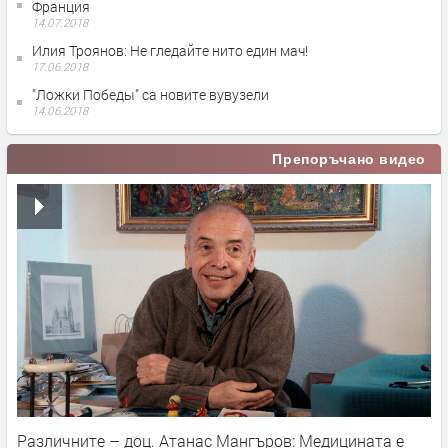
Франция
14.07.2018
Илия Троянов: Не гледайте нито един мач!
17.06.2018
"Ложки Победы" са новите вувузели
14.06.2018
Препоръчано видео
Различните – доц. Атанас Мангъров: Медицината е