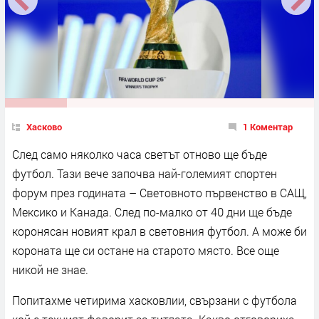
Хасково
1 Коментар
След само няколко часа светът отново ще бъде
футбол. Тази вече започва най-големият спортен
форум през годината – Световното първенство в САЩ,
Мексико и Канада. След по-малко от 40 дни ще бъде
коронясан новият крал в световния футбол. А може би
короната ще си остане на старото място. Все още
никой не знае.
Попитахме четирима хасковлии, свързани с футбола