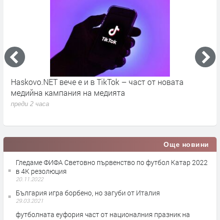
во
Haskovo.NET вече е и в TikTok – част от новата
О
медийна кампания на медията
„
преди 2 часа
п
Още новини
Гледаме ФИФА Световно първенство по футбол Катар 2022
в 4К резолюция
20.11.2022
България игра борбено, но загуби от Италия
29.03.2021
футболната еуфория част от националния празник на