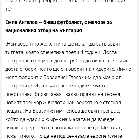
кой е техният фаворит за титлата. Какво отговориха
те?
Емил Ангелов – бивш футболист, с мачове за
националния отбор на България
„Най-вероятно Аржентина ще искат да затвърдят
титлата, която спечелиха преди 4 години. Доста
контролни срещи гледах и трябва да ви кажа, че има
доста отбори, които ще отговорят на лидерите. Лично
моят фаворит е Бразилия! Гледах им два мача от
контролите. Изключително млади момчета,
поврътливи, бързи, знаят какво правят на терена,
новият треньор Анчелоти най-вероятно е стегнал
нещата. На Бразилия им трябваше един треньор,
който да удари с юмрук на масата и да въведе
някакъв ред. Сега го виждам това нещо. Мечтаят,
искат много. Но да не под ценяваме европейските