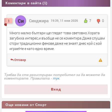
Коментари в сайта (1)
Си
Синджира
7
0
1
19:39, 11 юни 2026
Много малко българи ще гледат това световно.Хората
загубиха интерес,и въобще не се коментира.Даже слушам
стсри традиционни фенове,даже не знаят днес кой с кой
играе!Не е като едно време.
Отговор
Трябва да сте регистриран потребител за да можете да
коментирате. Правилата -
тук
.
Вход
Още новини от Спорт