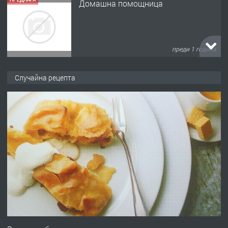
Домашна помощница
преди 1 година
ПРЕДЛАГА
Къща в Марония, Гърция
Случайна рецепта
преди 2 години
ПРЕДЛАГА
УДЪЛЖАВАНЕ НА ЧОВЕШКИЯТ
ЖИВОТ И ПОДОБРЯВАНЕ НА
НЕГОВОТО КАЧЕСТВО
преди 2 години
ПРЕДЛАГА
Имот в Северна Гърция, до Кавала