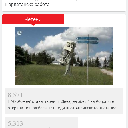
шарлатанска работа
Четени
8,571
НАО „Рожен“ става първият „Звезден обект“ на Родопите,
откриват изложба за 150 години от Априлското въстание
5,313