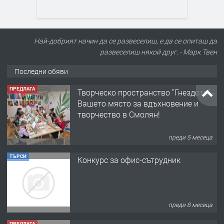
Най-добрият начин да се развеселиш, е да се опиташ да
развеселиш някой друг. - Марк Твен
Последни обяви
ПРЕДЛАГА
Творческо пространство "Гнездото" -
Вашето място за вдъхновение и
творчество в Смолян!
преди 5 месеца
ТЪРСИ
Конкурс за офис-сътрудник
преди 8 месеца
ПРЕДЛАГА