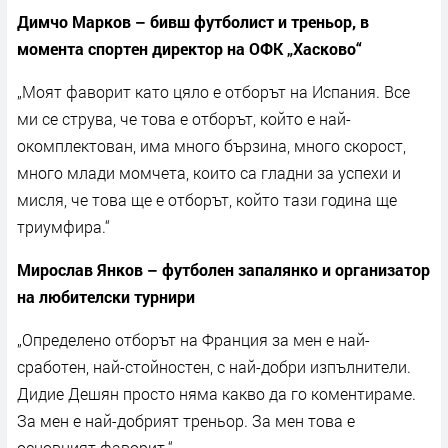
Димчо Марков – бивш футболист и треньор, в
момента спортен директор на ОФК „Хасково“
„Моят фаворит като цяло е отборът на Испания. Все
ми се струва, че това е отборът, който е най-
окомплектован, има много бързина, много скорост,
много млади момчета, които са гладни за успехи и
мисля, че това ще е отборът, който тази година ще
триумфира.“
Мирослав Янков – футболен запалянко и организатор
на любителски турнири
„Определено отборът на Франция за мен е най-
сработен, най-стойностен, с най-добри изпълнители.
Дидие Дешян просто няма какво да го коментираме.
За мен е най-добрият треньор. За мен това е
основният фаворит.“