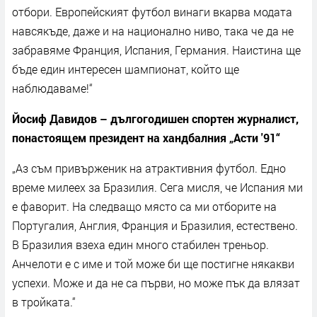
отбори. Европейският футбол винаги вкарва модата
навсякъде, даже и на национално ниво, така че да не
забравяме Франция, Испания, Германия. Наистина ще
бъде един интересен шампионат, който ще
наблюдаваме!“
Йосиф Давидов – дългогодишен спортен журналист,
понастоящем президент на хандбалния „Асти '91“
„Аз съм привърженик на атрактивния футбол. Едно
време милеех за Бразилия. Сега мисля, че Испания ми
е фаворит. На следващо място са ми отборите на
Португалия, Англия, Франция и Бразилия, естествено.
В Бразилия взеха един много стабилен треньор.
Анчелоти е с име и той може би ще постигне някакви
успехи. Може и да не са първи, но може пък да влязат
в тройката.“