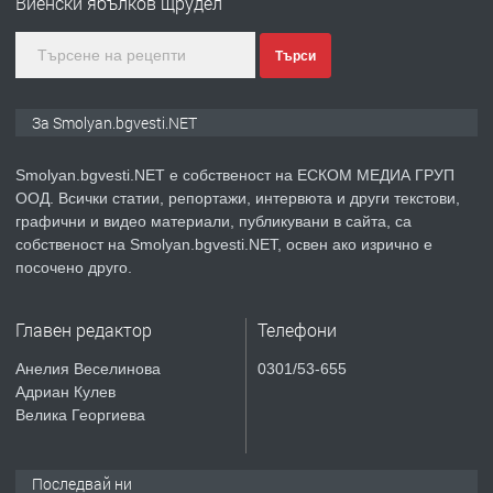
Виенски ябълков щрудел
Търси
преди 2 години
ПРЕДЛАГА
Иглолистни Пелети клас А1
За Smolyan.bgvesti.NET
Smolyan.bgvesti.NET е собственост на ЕСКОМ МЕДИА ГРУП
ООД. Всички статии, репортажи, интервюта и други текстови,
преди 2 години
графични и видео материали, публикувани в сайта, са
собственост на Smolyan.bgvesti.NET, освен ако изрично е
ПРЕДЛАГА
КЪЩА В МАРОНЯ
посочено друго.
Главен редактор
Телефони
преди 2 години
Анелия Веселинова
0301/53-655
Адриан Кулев
ТЪРСИ
Търсят се строителни работници
Велика Георгиева
Последвай ни