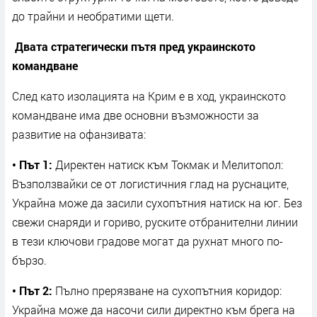
до трайни и необратими щети.
Двата стратегически пътя пред украинското
командване
След като изолацията на Крим е в ход, украинското
командване има две основни възможности за
развитие на офанзивата:
• Път 1:
Директен натиск към Токмак и Мелитопол:
Възползвайки се от логистичния глад на руснаците,
Украйна може да засили сухопътния натиск на юг. Без
свежи снаряди и гориво, руските отбранителни линии
в тези ключови градове могат да рухнат много по-
бързо.
• Път 2:
Пълно прерязване на сухопътния коридор:
Украйна може да насочи сили директно към брега на