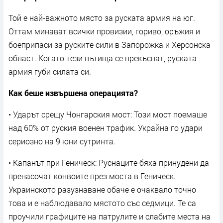
Той е най-важното място за руската армия на юг.
Оттам минават всички провизии, гориво, оръжия и
боеприпаси за руските сили в Запорожка и Херсонска
област. Когато тези пътища се прекъснат, руската
армия губи силата си.
Как беше извършена операцията?
• Ударът срещу Чонгарския мост: Този мост поемаше
над 60% от руския военен трафик. Украйна го удари
сериозно на 9 юни сутринта.
• Капанът при Геническ: Руснаците бяха принудени да
пренасочат конвоите през моста в Геническ.
Украинското разузнаване обаче е очаквало точно
това и е наблюдавало мястото със седмици. Те са
проучили графиците на патрулите и слабите места на