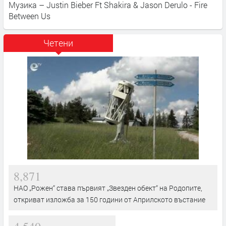
Музика – Justin Bieber Ft Shakira & Jason Derulo - Fire
Between Us
Четени
8,871
НАО „Рожен“ става първият „Звезден обект“ на Родопите,
откриват изложба за 150 години от Априлското въстание