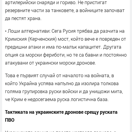
артилерийски снаряди и гориво. Не пристигат
резервните части за танковете, а войниците започват
да пестят храна.
• Лоши алтернативи: Сега Русия трябва да разчита на
Кримския (Керченския) мост, който вече е повреден от
предишни атаки и има по-малък капацитет. Другата
опция са морски фериботи, но те са бавни и постоянно
атакувани от украински морски дронове.
Това е първият случай от началото на войната, в
който Украйна успява напълно да изолира толкова
голяма групировка руски войски и да унищожи мита,
че Крим е недосегаема руска логистична база.
Тактиката на украинските дронове срещу руската
ПВО