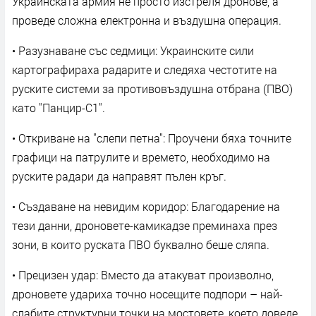
Украинската армия не просто изстреля дронове, а
проведе сложна електронна и въздушна операция.
• Разузнаване със седмици: Украинските сили
картографираха радарите и следяха честотите на
руските системи за противовъздушна отбрана (ПВО)
като "Панцир-С1".
• Откриване на "слепи петна": Проучени бяха точните
графици на патрулите и времето, необходимо на
руските радари да направят пълен кръг.
• Създаване на невидим коридор: Благодарение на
тези данни, дроновете-камикадзе преминаха през
зони, в които руската ПВО буквално беше сляпа.
• Прецизен удар: Вместо да атакуват произволно,
дроновете удариха точно носещите подпори – най-
слабите структурни точки на мостовете, което доведе