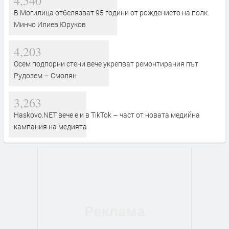
4,540
В Могилица отбелязват 95 години от рождението на полк.
Минчо Илиев Юруков
4,203
Осем подпорни стени вече укрепват ремонтирания път
Рудозем – Смолян
3,263
Haskovo.NET вече е и в TikTok – част от новата медийна
кампания на медията