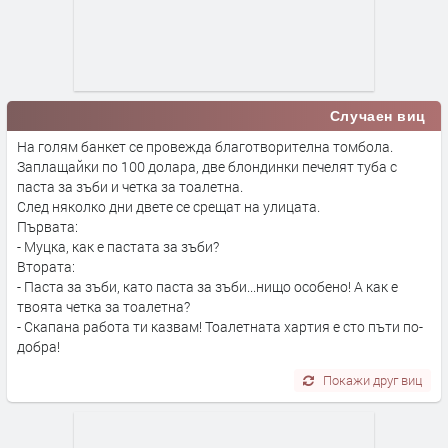
Случаен виц
На голям банкет се провежда благотворителна томбола.
Заплащайки по 100 долара, две блондинки печелят туба с
паста за зъби и четка за тоалетна.
След няколко дни двете се срещат на улицата.
Първата:
- Муцка, как е пастата за зъби?
Втората:
- Паста за зъби, като паста за зъби...нищо особено! А как е
твоята четка за тоалетна?
- Скапана работа ти казвам! Тоалетната хартия е сто пъти по-
добра!
Покажи друг виц