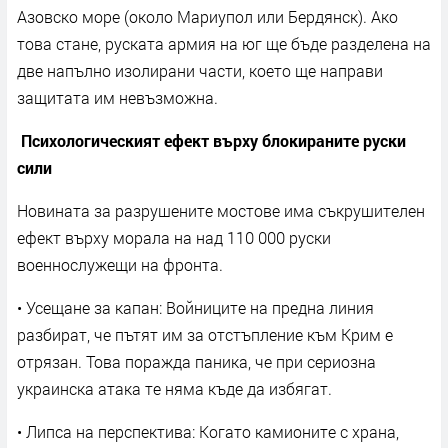
Азовско море (около Мариупол или Бердянск). Ако
това стане, руската армия на юг ще бъде разделена на
две напълно изолирани части, което ще направи
защитата им невъзможна.
Психологическият ефект върху блокираните руски
сили
Новината за разрушените мостове има съкрушителен
ефект върху морала на над 110 000 руски
военнослужещи на фронта.
• Усещане за капан: Войниците на предна линия
разбират, че пътят им за отстъпление към Крим е
отрязан. Това поражда паника, че при сериозна
украинска атака те няма къде да избягат.
• Липса на перспектива: Когато камионите с храна,