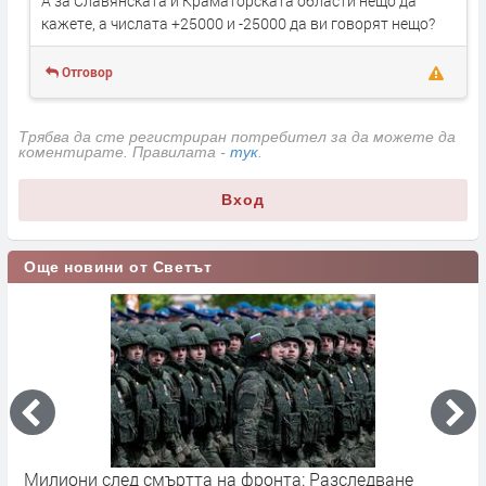
А за Славянската и Краматорската области нещо да
кажете, а числата +25000 и -25000 да ви говорят нещо?
Отговор
Трябва да сте регистриран потребител за да можете да
коментирате. Правилата -
тук
.
Вход
Още новини от Светът
Милиони след смъртта на фронта: Разследване
Г