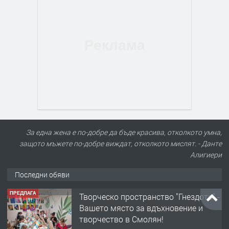
За една жена е по-добре да бъде красива, отколкото умна,
защото мъжете по-добре виждат, отколкото мислят. - Данте
Алигиери
Последни обяви
ПРЕДЛАГА
Творческо пространство "Гнездото" -
Вашето място за вдъхновение и
творчество в Смолян!