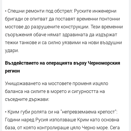
• Спешни ремонти под обстрел: Руските инженерни
бригади се опитват да поставят временни понтонни
мостове до разрушените конструкции. Тези временни
съоръжения обаче нямат здравината да издържат
тежки танкове и са силно уязвими на нови въздушни
удари.
Въздействието на операцията върху Черноморския
регион
Унищожаването на мостовете променя изцяло
баланса на силите в морето и сигурността на
съседните държави:
• Крим губи ролята си на "непревземаема крепост":
Години наред Русия използваше Крим като основна
база, от която контролираше цяло Черно море. Сега