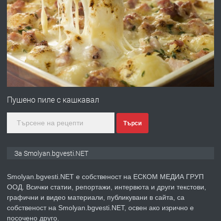
ПРЕДЛАГА
УДЪЛЖАВАНЕ НА ЧОВЕШКИЯТ
ЖИВОТ И ПОДОБРЯВАНЕ НА
НЕГОВОТО КАЧЕСТВО
преди 2 години
ПРЕДЛАГА
Имот в Северна Гърция, до Кавала
Пушено пиле с кашкавал
Търси
преди 2 години
ПРЕДЛАГА
Иглолистни Пелети клас А1
За Smolyan.bgvesti.NET
Smolyan.bgvesti.NET е собственост на ЕСКОМ МЕДИА ГРУП
ООД. Всички статии, репортажи, интервюта и други текстови,
преди 2 години
графични и видео материали, публикувани в сайта, са
собственост на Smolyan.bgvesti.NET, освен ако изрично е
ПРЕДЛАГА
КЪЩА В МАРОНЯ
посочено друго.