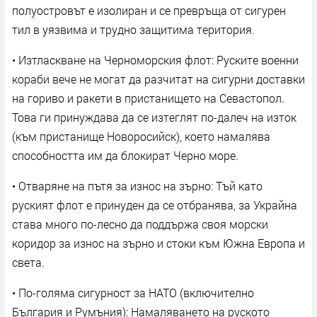
полуостровът е изолиран и се превръща от сигурен
тил в уязвима и трудно защитима територия.
• Изтласкване на Черноморския флот: Руските военни
кораби вече не могат да разчитат на сигурни доставки
на гориво и ракети в пристанището на Севастопол.
Това ги принуждава да се изтеглят по-далеч на изток
(към пристанище Новоросийск), което намалява
способността им да блокират Черно море.
• Отваряне на пътя за износ на зърно: Тъй като
руският флот е принуден да се отбранява, за Украйна
става много по-лесно да поддържа своя морски
коридор за износ на зърно и стоки към Южна Европа и
света.
• По-голяма сигурност за НАТО (включително
България и Румъния): Намаляването на руското