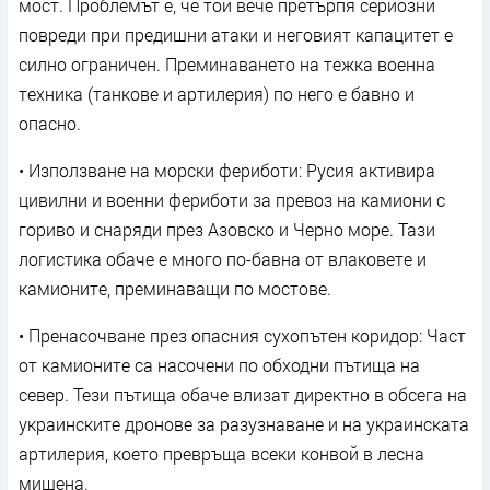
мост. Проблемът е, че той вече претърпя сериозни
повреди при предишни атаки и неговият капацитет е
силно ограничен. Преминаването на тежка военна
техника (танкове и артилерия) по него е бавно и
опасно.
• Използване на морски фериботи: Русия активира
цивилни и военни фериботи за превоз на камиони с
гориво и снаряди през Азовско и Черно море. Тази
логистика обаче е много по-бавна от влаковете и
камионите, преминаващи по мостове.
• Пренасочване през опасния сухопътен коридор: Част
от камионите са насочени по обходни пътища на
север. Тези пътища обаче влизат директно в обсега на
украинските дронове за разузнаване и на украинската
артилерия, което превръща всеки конвой в лесна
мишена.