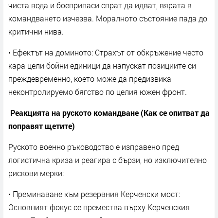
чиста вода и боеприпаси спрат да идват, вярата в
командването изчезва. Моралното състояние пада до
критични нива.
• Ефектът на доминото: Страхът от обкръжение често
кара цели бойни единици да напускат позициите си
преждевременно, което може да предизвика
неконтролируемо бягство по целия южен фронт.
Реакцията на руското командване (Как се опитват да
поправят щетите)
Руското военно ръководство е изправено пред
логистична криза и реагира с бързи, но изключително
рискови мерки:
• Преминаване към резервния Керченски мост:
Основният фокус се премества върху Керченския