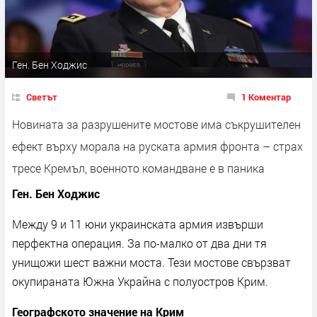
Ген. Бен Ходжис
Светът
1 Коментар
Новината за разрушените мостове има съкрушителен
ефект върху морала на руската армия фронта – страх
тресе Кремъл, военното командване е в паника
Ген. Бен Ходжис
Между 9 и 11 юни украинската армия извърши
перфектна операция. За по-малко от два дни тя
унищожи шест важни моста. Тези мостове свързват
окупираната Южна Украйна с полуостров Крим.
Географското значение на Крим