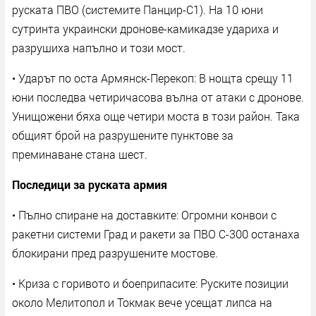
руската ПВО (системите Панцир-С1). На 10 юни
сутринта украински дронове-камикадзе удариха и
разрушиха напълно и този мост.
• Ударът по оста Армянск-Перекоп: В нощта срещу 11
юни последва четиричасова вълна от атаки с дронове.
Унищожени бяха още четири моста в този район. Така
общият брой на разрушените пунктове за
преминаване стана шест.
Последици за руската армия
• Пълно спиране на доставките: Огромни конвои с
ракетни системи Град и ракети за ПВО С-300 останаха
блокирани пред разрушените мостове.
• Криза с горивото и боеприпасите: Руските позиции
около Мелитопол и Токмак вече усещат липса на