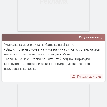
Случаен виц
Учителката се оплаква на бащата на Иванчо:
- Вашият син нарисува на муха на чина си, като истинска и си
натъртих ръката като се опитах да я убия.
- Това нищо не е, - казва бащата - той веднъж нарисува
крокодил във ваната и аз като го видях, изскочих през
нарисуваната врата!
Покажи друг виц