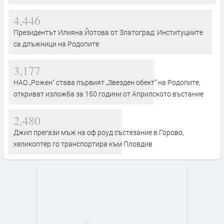
4,446
Президентът Илияна Йотова от Златоград: Институциите
са длъжници на Родопите
3,177
НАО „Рожен“ става първият „Звезден обект“ на Родопите,
откриват изложба за 150 години от Априлското въстание
2,480
Джип прегази мъж на оф роуд състезание в Горово,
хеликоптер го транспортира към Пловдив