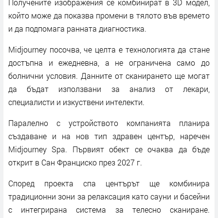
Получените изображения се комбинират в 3D модел,
който може да показва промени в тялото във времето
и да подпомага ранната диагностика.
Midjourney посочва, че целта е технологията да стане
достъпна и ежедневна, а не ограничена само до
болнични условия. Данните от сканирането ще могат
да бъдат използвани за анализ от лекари,
специалисти и изкуствени интелекти.
Паралелно с устройството компанията планира
създаване и на нов тип здравен център, наречен
Midjourney Spa. Първият обект се очаква да бъде
открит в Сан Франциско през 2027 г.
Според проекта спа центърът ще комбинира
традиционни зони за релаксация като сауни и басейни
с интегрирана система за телесно сканиране.