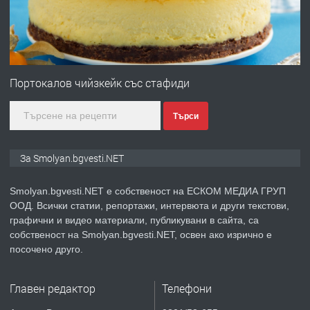
преди 2 години
ПРЕДЛАГА
Иглолистни Пелети клас А1
Портокалов чийзкейк със стафиди
Търси
преди 2 години
ПРЕДЛАГА
КЪЩА В МАРОНЯ
За Smolyan.bgvesti.NET
Smolyan.bgvesti.NET е собственост на ЕСКОМ МЕДИА ГРУП
ООД. Всички статии, репортажи, интервюта и други текстови,
преди 2 години
графични и видео материали, публикувани в сайта, са
собственост на Smolyan.bgvesti.NET, освен ако изрично е
ТЪРСИ
Търсят се строителни работници
посочено друго.
Главен редактор
Телефони
преди 3 години