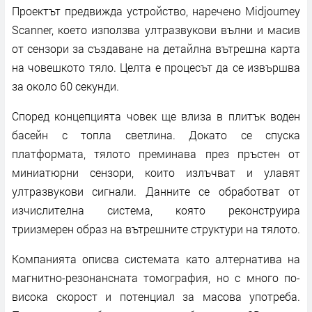
Проектът предвижда устройство, наречено Midjourney
Scanner, което използва ултразвукови вълни и масив
от сензори за създаване на детайлна вътрешна карта
на човешкото тяло. Целта е процесът да се извършва
за около 60 секунди.
Според концепцията човек ще влиза в плитък воден
басейн с топла светлина. Докато се спуска
платформата, тялото преминава през пръстен от
миниатюрни сензори, които излъчват и улавят
ултразвукови сигнали. Данните се обработват от
изчислителна система, която реконструира
триизмерен образ на вътрешните структури на тялото.
Компанията описва системата като алтернатива на
магнитно-резонансната томография, но с много по-
висока скорост и потенциал за масова употреба.