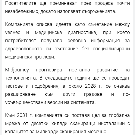
Посетителите ще преминават през процеса почти
незабележимо, докато използват съоръженията.
Компанията описва идеята като съчетание между
уелнес и медицинска диагностика, при което
потребителят получава редовна информация за
здравословното си състояние без специализирани
медицински прегледи.
Midjourney прогнозира поетапно развитие на
технологията. В следващите години ще се проведат
тестове и подобрения, а около 2028 г. се очаква
разширяване към други градове и по-
усъвършенствани версии на системата.
Към 2031 г. компанията си поставя цел за глобална
мрежа от десетки хиляди сканиращи инсталации с
капацитет за милиарди сканирания месечно.