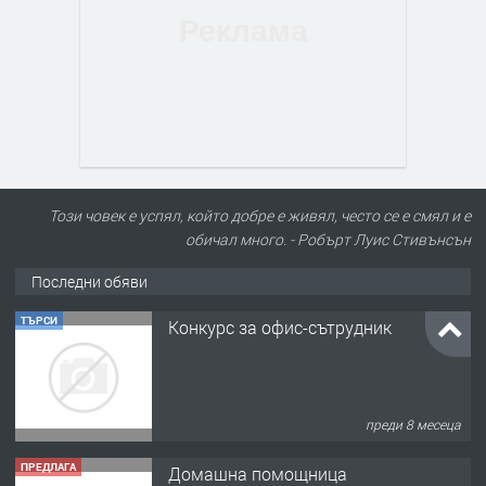
Този човек е успял, който добре е живял, често се е смял и е
обичал много. - Робърт Луис Стивънсън
Последни обяви
ТЪРСИ
Конкурс за офис-сътрудник
преди 8 месеца
ПРЕДЛАГА
Домашна помощница