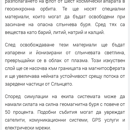
разполагането на флот от шест космически апарата в
геосинхронна орбита. Те ще носят специални
материали, които могат да бъдат освободени при
засичане на опасна слънчева буря. Сред тях са
вещества като барий, литий, натрий и калций.
След освобождаване тези материали ще бъдат
изпарени и йонизирани от слънчевата светлина,
превръщайки се в облак от плазма. Този изкуствен
слой ще се насочва към границата на магнитосферата
и ще увеличава нейната устойчивост срещу потока от
заредени частици от Слънцето.
Според симулации на екипа системата може да
намали силата на силна геомагнитна буря с повече от
50 процента. Подобни събития могат да увреждат
сателити, комуникационни системи, GPS услуги и
електрически мрежи.