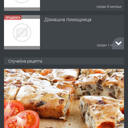
преди 8 месеца
ПРЕДЛАГА
Домашна помощница
преди 1 година
ПРЕДЛАГА
Къща в Марония, Гърция
Случайна рецепта
преди 2 години
ПРЕДЛАГА
УДЪЛЖАВАНЕ НА ЧОВЕШКИЯТ
ЖИВОТ И ПОДОБРЯВАНЕ НА
НЕГОВОТО КАЧЕСТВО
преди 2 години