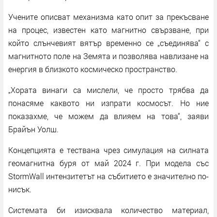
Учените описват механизма като опит за прекъсване
на процес, известен като магнитно свързване, при
който слънчевият вятър временно се „съединява“ с
магнитното поле на Земята и позволява навлизане на
енергия в близкото космическо пространство.
„Хората винаги са мислели, че просто трябва да
понасяме каквото ни изпрати космосът. Но ние
показахме, че можем да влияем на това“, заяви
Брайън Уолш.
Концепцията е тествана чрез симулация на силната
геомагнитна буря от май 2024 г. При модела със
StormWall интензитетът на събитието е значително по-
нисък.
Системата би изисквала количество материал,