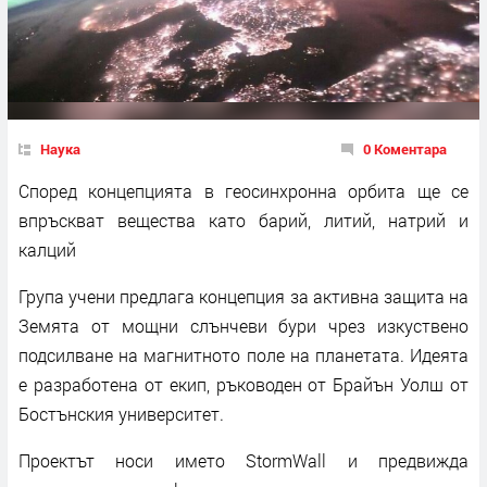
Наука
0 Коментара
Според концепцията в геосинхронна орбита ще се
впръскват вещества като барий, литий, натрий и
калций
Група учени предлага концепция за активна защита на
Земята от мощни слънчеви бури чрез изкуствено
подсилване на магнитното поле на планетата. Идеята
е разработена от екип, ръководен от Брайън Уолш от
Бостънския университет.
Проектът носи името StormWall и предвижда