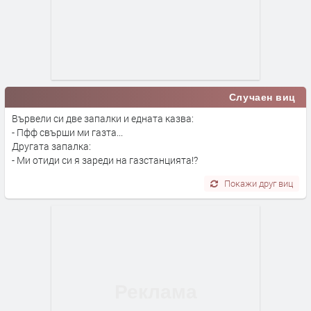
Случаен виц
Вървели си две запалки и едната казва:
- Пфф свърши ми газта...
Другата запалка:
- Ми отиди си я зареди на газстанцията!?
Покажи друг виц