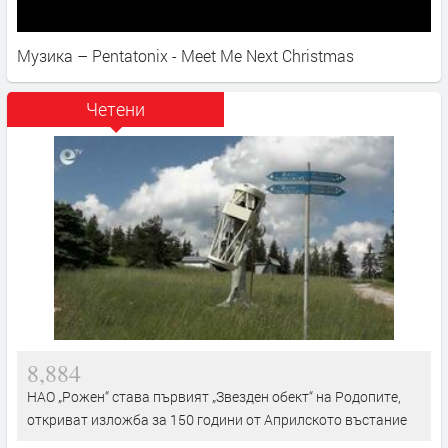
Музика – Pentatonix - Meet Me Next Christmas
Четени
8,884
НАО „Рожен“ става първият „Звезден обект“ на Родопите,
откриват изложба за 150 години от Априлското въстание