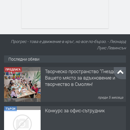
Прогрес - това е движение в кръг, но все по-бързо. - Леонард
Луис Левинсън
Последни обяви
ПРЕДЛАГА
Творческо пространство "Гнездото" -
Вашето място за вдъхновение и
творчество в Смолян!
преди 5 месеца
ТЪРСИ
Конкурс за офис-сътрудник