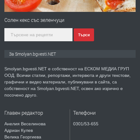
ПРЕДЛАГА
Имот в Северна Гърция, до Кавала
Солен кекс със зеленчуци
Търси
преди 2 години
ПРЕДЛАГА
Иглолистни Пелети клас А1
За Smolyan.bgvesti.NET
Smolyan.bgvesti.NET е собственост на ЕСКОМ МЕДИА ГРУП
ООД. Всички статии, репортажи, интервюта и други текстови,
преди 2 години
графични и видео материали, публикувани в сайта, са
собственост на Smolyan.bgvesti.NET, освен ако изрично е
ПРЕДЛАГА
КЪЩА В МАРОНЯ
посочено друго.
Главен редактор
Телефони
преди 2 години
Анелия Веселинова
0301/53-655
Адриан Кулев
ТЪРСИ
Търсят се строителни работници
Велика Георгиева