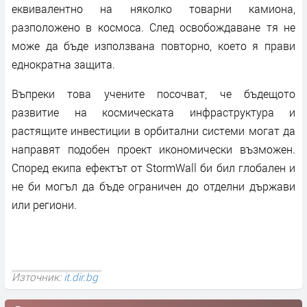
еквивалентно на няколко товарни камиона,
разположено в космоса. След освобождаване тя не
може да бъде използвана повторно, което я прави
еднократна защита.
Въпреки това учените посочват, че бъдещото
развитие на космическата инфраструктура и
растящите инвестиции в орбитални системи могат да
направят подобен проект икономически възможен.
Според екипа ефектът от StormWall би бил глобален и
не би могъл да бъде ограничен до отделни държави
или региони.
Източник:
it.dir.bg