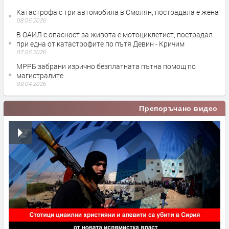
Катастрофа с три автомобила в Смолян, пострадала е жена
08.05.2026
В ОАИЛ с опасност за живота е мотоциклетист, пострадал
при една от катастрофите по пътя Девин - Кричим
07.05.2026
МРРБ забрани изрично безплатната пътна помощ по
магистралите
09.04.2026
Препоръчано видео