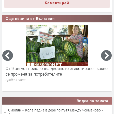
Коментирай
Още новини от България
кт
От 9 август приключва двойното етикетиране - какво
М
се променя за потребителите
к
преди 4 часа
п
Видеа по темата
Смолян – Кола падна в дере по пътя между Чокманово и