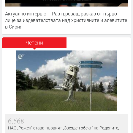
Актуално интервю – Разтърсващ разказ от първо
лице за издевателствата над християните и алевитите
в Сирия
Четени
6,568
НАО „Рожен“ става първият „Звезден обект“ на Родопите,