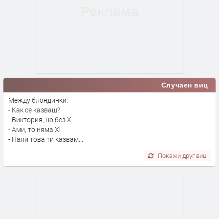
Случаен виц
Между блондинки:
- Как се казваш?
- Виктория, но без Х.
- Ами, то няма Х!
- Нали това ти казвам...
Покажи друг виц