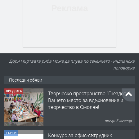
Дори мъртвата риба може да плува по течението - индианска
поговорка
Последни обяви
ПРЕДЛАГА
Творческо пространство "Гнездото" -
Вашето място за вдъхновение и
творчество в Смолян!
преди 5 месеца
ТЪРСИ
Конкурс за офис-сътрудник