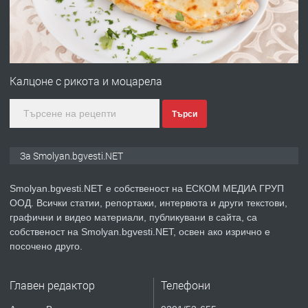
преди 2 години
ПРЕДЛАГА
Имот в Северна Гърция, до Кавала
Калцоне с рикота и моцарела
Търси
преди 2 години
ПРЕДЛАГА
Иглолистни Пелети клас А1
За Smolyan.bgvesti.NET
Smolyan.bgvesti.NET е собственост на ЕСКОМ МЕДИА ГРУП
ООД. Всички статии, репортажи, интервюта и други текстови,
преди 2 години
графични и видео материали, публикувани в сайта, са
собственост на Smolyan.bgvesti.NET, освен ако изрично е
ПРЕДЛАГА
КЪЩА В МАРОНЯ
посочено друго.
Главен редактор
Телефони
преди 2 години