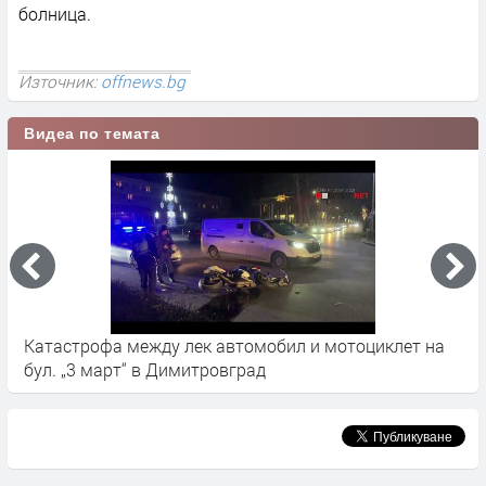
болница.
Източник:
offnews.bg
Видеа по темата
Катастрофа между лек автомобил и мотоциклет на
Ж
бул. „3 март“ в Димитровград
к