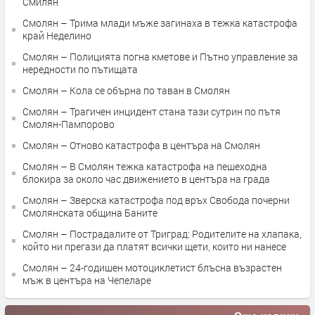
Смилян
Смолян – Трима млади мъже загинаха в тежка катастрофа
край Неделино
Смолян – Полицията погна кметове и Пътно управление за
нередности по пътищата
Смолян – Кола се обърна по таван в Смолян
Смолян – Трагичен инцидент стана тази сутрин по пътя
Смолян-Пампорово
Смолян – Отново катастрофа в центъра на Смолян
Смолян – В Смолян тежка катастрофа на пешеходна
блокира за около час движението в центъра на града
Смолян – Зверска катастрофа под връх Свобода почерни
Смолянската община Баните
Смолян – Пострадалите от Триград: Родителите на хлапака,
който ни прегази да платят всички щети, които ни нанесе
Смолян – 24-годишен мотоциклетист блъсна възрастен
мъж в центъра на Чепеларе