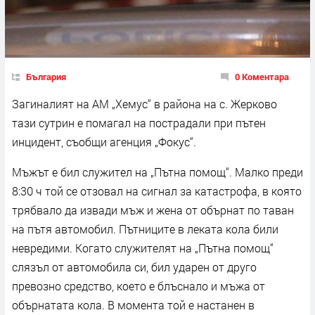
България
0 Коментара
Загиналият на АМ „Хемус“ в района на с. Жерково
тази сутрин е помагал на пострадали при пътен
инцидент, съобщи агенция „Фокус“.
Мъжът е бил служител на „Пътна помощ“. Малко преди
8:30 ч той се отзовал на сигнал за катастрофа, в която
трябвало да извади мъж и жена от обърнат по таван
на пътя автомобил. Пътниците в леката кола били
невредими. Когато служителят на „Пътна помощ“
слязъл от автомобила си, бил ударен от друго
превозно средство, което е блъснало и мъжа от
обърнатата кола. В момента той е настанен в