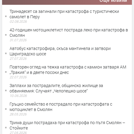
Още новини
Тринадесет са загинали при катастрофа с туристически
самолет в Перу
02.08.2026
42-годишен мотоциклетист пострада леко при катастрофа в
Смолян
31.07.2026
Автобус катастрофира, скъса мантинела и затвори
Цариградско шосе
27.07.2026
Повторен оглед на тежка катастрофа с камион затваря АМ
„Тракия“ и в двете посоки днес
22.07.2026
Заплахи за пострадалите, общинско жилище за
обвиняемия: Случаят „Челопешко шосе“
10.06.2026
Гръцко семейство е пострадало при катастрофата с
мотоциклет в Смолян
28.05.2026
Трима души пострадаха при катастрофа по пътя Смолян –
Стойките
27.05.2026