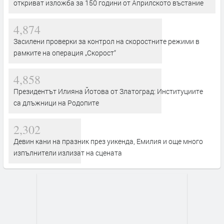
откриват изложба за 150 години от Априлското въстание
4,874
Засилени проверки за контрол на скоростните режими в
рамките на операция „Скорост“
4,858
Президентът Илияна Йотова от Златоград: Институциите
са длъжници на Родопите
2,302
Девин кани на празник през уикенда, Емилия и още много
изпълнители излизат на сцената