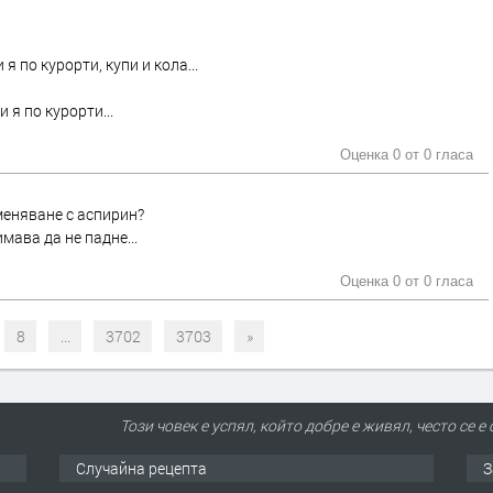
 я по курорти, купи и кола...
 я по курорти...
Оценка 0 от
0 гласа
меняване с аспирин?
мава да не падне...
Оценка 0 от
0 гласа
8
...
3702
3703
»
Този човек е успял, който добре е живял, често се 
Случайна рецепта
З