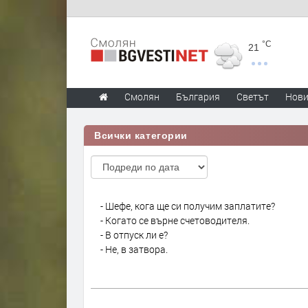
°C
21
Смолян
България
Светът
Нов
Всички категории
- Шефе, кога ще си получим заплатите?
- Когато се върне счетоводителя.
- В отпуск ли е?
- Не, в затвора.