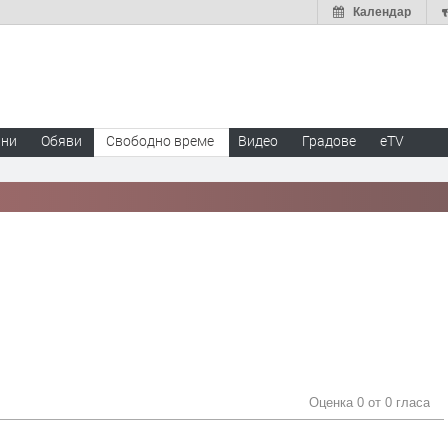
Календар
ини
Обяви
Свободно време
Видео
Градове
eTV
Оценка 0 от
0 гласа