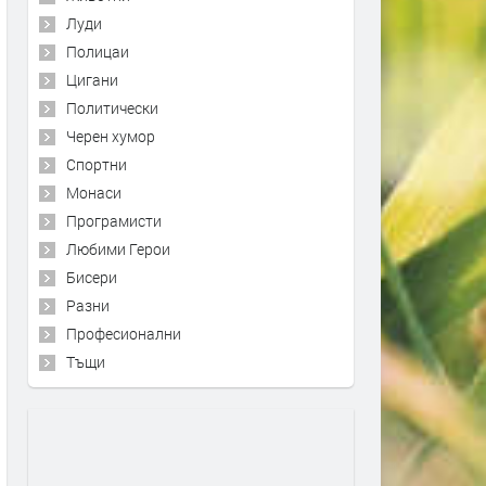
Луди
Полицаи
Цигани
Политически
Черен хумор
Спортни
Монаси
Програмисти
Любими Герои
Бисери
Разни
Професионални
Тъщи