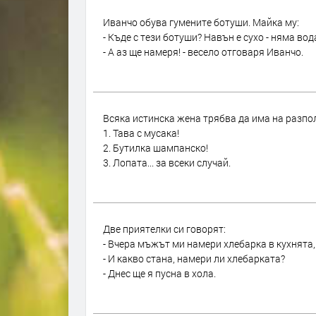
Иванчо обува гумените ботуши. Майка му:
- Къде с тези ботуши? Навън е сухо - няма вод
- А аз ще намеря! - весело отговаря Иванчо.
Всяка истинска жена трябва да има на разпо
1. Тава с мусака!
2. Бутилка шампанско!
3. Лопата... за всеки случай.
Две приятелки си говорят:
- Вчера мъжът ми намери хлебарка в кухнята,
- И какво стана, намери ли хлебарката?
- Днес ще я пусна в хола.