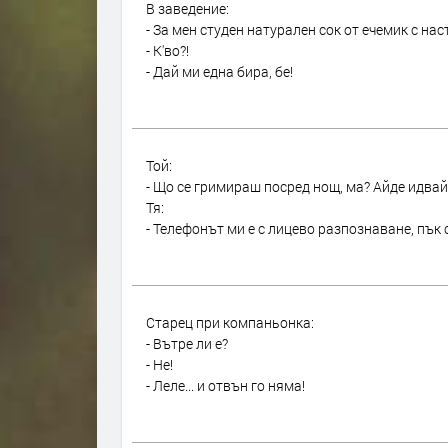
В заведение:
- За мен студен натурален сок от ечемик с нас
- К'во?!
- Дай ми една бира, бе!
Той:
- Що се гримираш посред нощ, ма? Айде идвай
Тя:
- Телефонът ми е с лицево разпознаване, пък
Старец при компаньонка:
- Вътре ли е?
- Не!
- Леле... и отвън го няма!