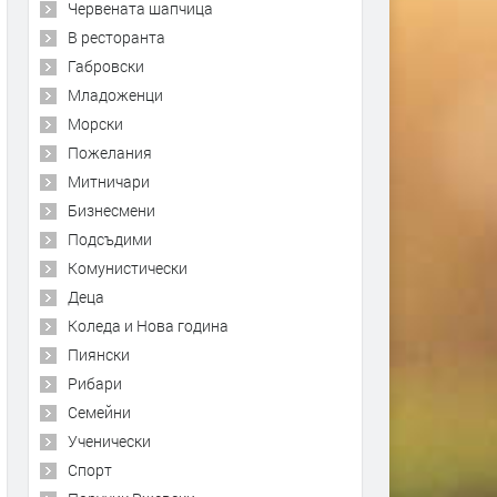
Червената шапчица
В ресторанта
Габровски
Младоженци
Морски
Пожелания
Митничари
Бизнесмени
Подсъдими
Комунистически
Деца
Коледа и Нова година
Пиянски
Рибари
Семейни
Ученически
Спорт