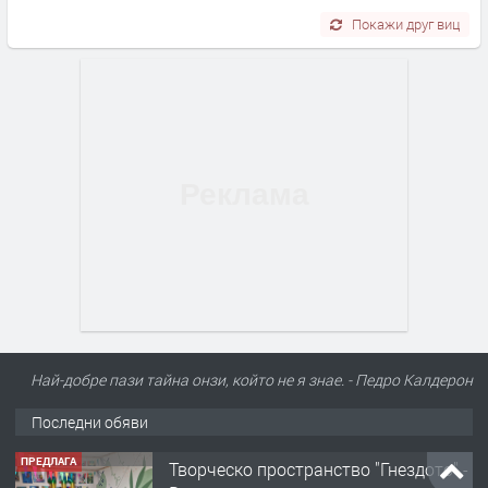
Покажи друг виц
Най-добре пази тайна онзи, който не я знае. - Педро Калдерон
Последни обяви
ПРЕДЛАГА
Творческо пространство "Гнездото" -