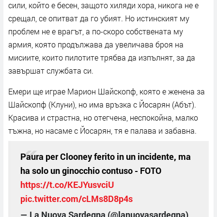
сили, който е бесен, защото хиляди хора, никога не е
срещал, се опитват да го убият. Но истинският му
проблем не е врагът, а по-скоро собствената му
армия, която продължава да увеличава броя на
мисиите, които пилотите трябва да изпълнят, за да
завършат службата си.
Емери ще играе Марион Шайскопф, която е женена за
Шайскопф (Клуни), но има връзка с Йосарян (Абът).
Красива и страстна, но отегчена, неспокойна, малко
тъжна, но насаме с Йосарян, тя е палава и забавна.
Paura per Clooney ferito in un incidente, ma
ha solo un ginocchio contuso - FOTO
https://t.co/KEJYusvciU
pic.twitter.com/cLMs8D8p4s
— La Nuova Sardegna (@lanuovasardegna)