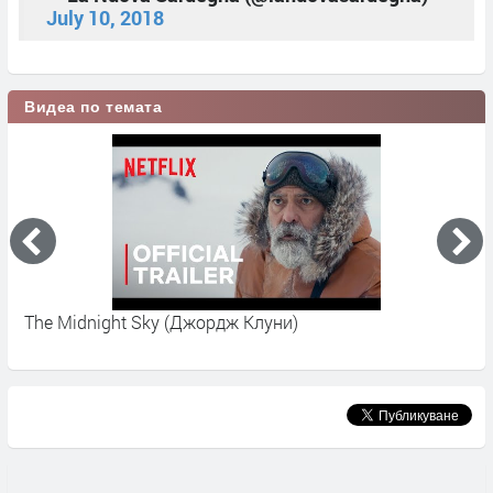
July 10, 2018
Видеа по темата
The Midnight Sky (Джордж Клуни)
T
Т