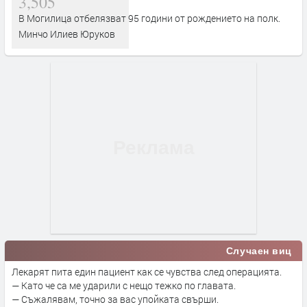
3,505
В Могилица отбелязват 95 години от рождението на полк.
Минчо Илиев Юруков
Случаен виц
Лекарят пита един пациент как се чувства след операцията.
— Като че са ме ударили с нещо тежко по главата.
— Съжалявам, точно за вас упойката свърши.