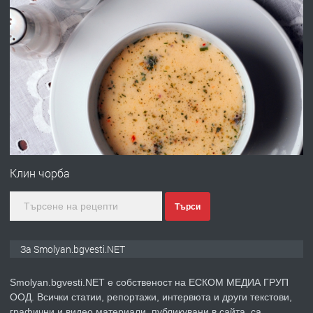
преди 2 години
ПРЕДЛАГА
УДЪЛЖАВАНЕ НА ЧОВЕШКИЯТ
ЖИВОТ И ПОДОБРЯВАНЕ НА
НЕГОВОТО КАЧЕСТВО
преди 2 години
ПРЕДЛАГА
Имот в Северна Гърция, до Кавала
Клин чорба
Търси
преди 2 години
ПРЕДЛАГА
Иглолистни Пелети клас А1
За Smolyan.bgvesti.NET
Smolyan.bgvesti.NET е собственост на ЕСКОМ МЕДИА ГРУП
ООД. Всички статии, репортажи, интервюта и други текстови,
преди 2 години
графични и видео материали, публикувани в сайта, са