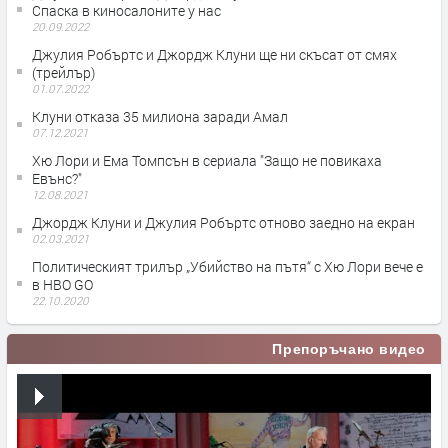
Спаска в киносалоните у нас
20.09.2022
Джулия Робъртс и Джордж Клуни ще ни скъсат от смях
(трейлър)
01.07.2022
Клуни отказа 35 милиона заради Амал
07.12.2021
Хю Лори и Ема Томпсън в сериала "Защо не повикаха
Евънс?"
12.08.2021
Джордж Клуни и Джулия Робъртс отново заедно на екран
02.03.2021
Политическият трилър „Убийство на пътя“ с Хю Лори вече е
в HBO GO
22.10.2020
Препоръчано видео