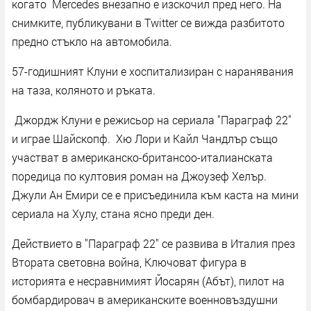
когато Mercedes внезапно е изскочил пред него. На
снимките, публикувани в Twitter се вижда разбитото
предно стъкло на автомобила.
57-годишният Клуни е хоспитализиран с наранявания
на таза, коляното и ръката.
Джордж Клуни е режисьор на сериала "Параграф 22"
и играе Шайскопф. Хю Лори и Кайл Чандлър също
участват в американско-британсоо-италианската
поредица по култовия роман на Джоузеф Хелър.
Джули Ан Емири се е присъединила към каста на мини
сериала на Хулу, стана ясно преди ден.
Действието в "Параграф 22" се развива в Италия през
Втората световна война, Ключоват фигура в
историята е несравнимият Йосарян (Абът), пилот на
бомбардировач в американските военновъздушни