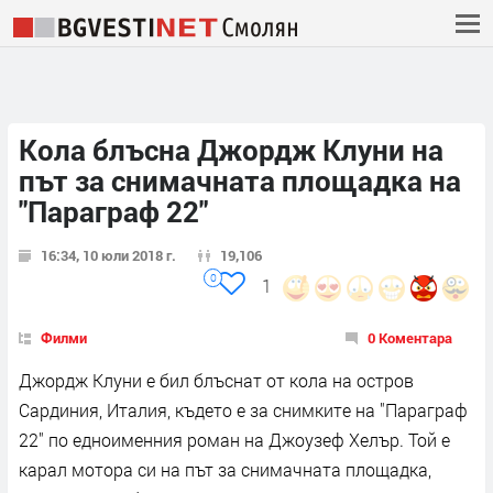
Кола блъсна Джордж Клуни на
път за снимачната площадка на
"Параграф 22"
16:34, 10 юли 2018 г.
19,106
0
1
Филми
0 Коментара
Джордж Клуни е бил блъснат от кола на остров
Сардиния, Италия, където е за снимките на "Параграф
22" по едноименния роман на Джоузеф Хелър. Той е
карал мотора си на път за снимачната площадка,