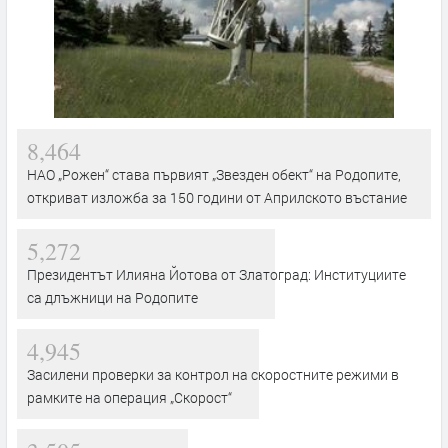
8,464
НАО „Рожен“ става първият „Звезден обект“ на Родопите,
откриват изложба за 150 години от Априлското въстание
5,272
Президентът Илияна Йотова от Златоград: Институциите
са длъжници на Родопите
4,945
Засилени проверки за контрол на скоростните режими в
рамките на операция „Скорост“