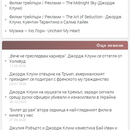
Филми трейлъри / Реклами – The Midnight Sky (Джордж
Клуни)
Филми трейлъри / Реклами – The Art of Seduction - Джордж
Клуни, Куентин Тарантино и Салма Хайек
Музика – Хю Лори - Unchain My Heart
Още новини
„Вече не преследвам кариера“. Джордж Клуни се оттегля от
Холивуд
11.05.2026
Джордж Клуни отвърна на Тръмп, американският
президент се подиграл с френското му гражданство
03.01.2026
Джордж Клуни на мушката на Кремъл, заради сигнали
срещу руски офицери убивали и изнасилвали в Украйна
30.10.2023
"Билет до рая" втора седмица е най-гледаният филм в
кината у нас
27.09.2022
Джулия Робъртс и Джордж Клуни изместиха Бай Иван и