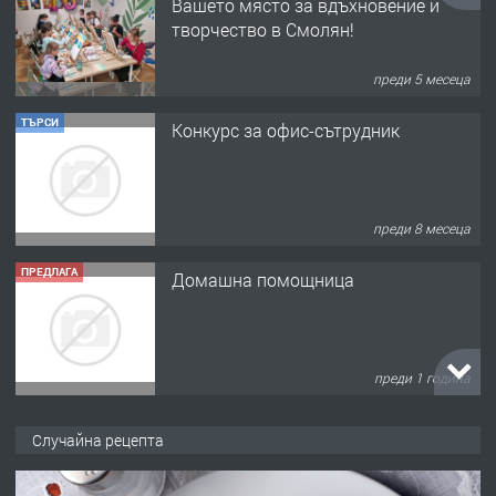
Вашето място за вдъхновение и
творчество в Смолян!
преди 5 месеца
ТЪРСИ
Конкурс за офис-сътрудник
преди 8 месеца
ПРЕДЛАГА
Домашна помощница
преди 1 година
ПРЕДЛАГА
Къща в Марония, Гърция
Случайна рецепта