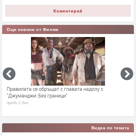
Коментирай
Още новини от Филми
Правилата се обръщат с главата надолу с
„
"Джуманджи: Без граници"
D
преди 2 дни
п
Видеа по темата