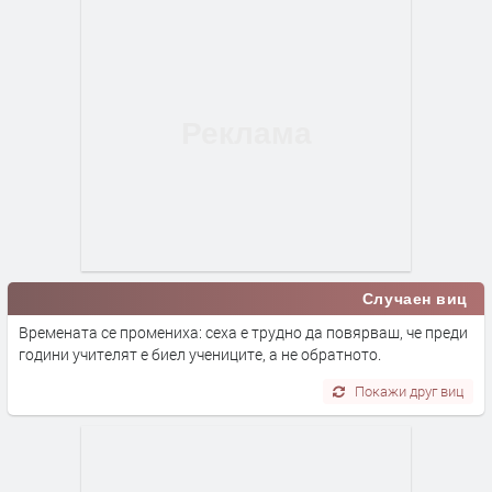
Случаен виц
Времената се промениха: сеха е трудно да повярваш, че преди
години учителят е биел учениците, а не обратното.
Покажи друг виц