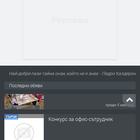
Най-добре пази тайна онзи, който не я знае. - Педро Калдерон
Последни обяви
ТЪРСИ
Конкурс за офис-сътрудник
преди 8 месеца
ПРЕДЛАГА