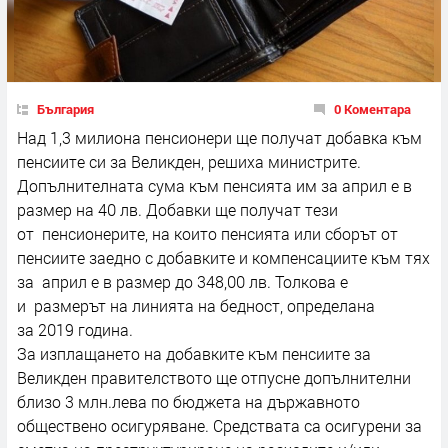
България
0 Коментара
Над 1,3 милиона пенсионери ще получат добавка към
пенсиите си за Великден, решиха министрите.
Допълнителната сума към пенсията им за април е в
размер на 40 лв. Добавки ще получат тези
от пенсионерите, на които пенсията или сборът от
пенсиите заедно с добавките и компенсациите към тях
за април е в размер до 348,00 лв. Толкова е
и размерът на линията на бедност, определана
за 2019 година.
За изплащането на добавките към пенсиите за
Великден правителството ще отпусне допълнителни
близо 3 млн.лева по бюджета на държавното
обществено осигуряване. Средствата са осигурени за