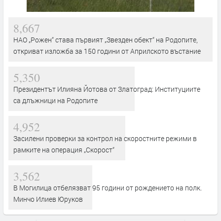
8,667
НАО „Рожен“ става първият „Звезден обект“ на Родопите,
откриват изложба за 150 години от Априлското въстание
5,350
Президентът Илияна Йотова от Златоград: Институциите
са длъжници на Родопите
4,952
Засилени проверки за контрол на скоростните режими в
рамките на операция „Скорост“
3,562
В Могилица отбелязват 95 години от рождението на полк.
Минчо Илиев Юруков