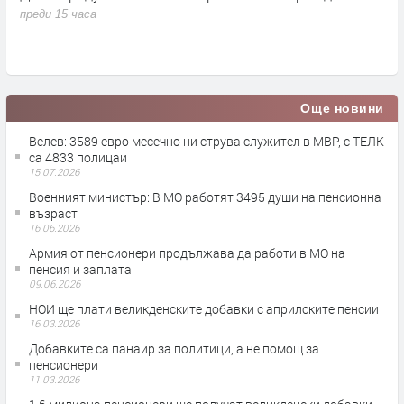
с
преди 15 часа
п
Още новини
Велев: 3589 евро месечно ни струва служител в МВР, с ТЕЛК
са 4833 полицаи
15.07.2026
Военният министър: В МО работят 3495 души на пенсионна
възраст
16.06.2026
Армия от пенсионери продължава да работи в МО на
пенсия и заплатa
09.06.2026
НОИ ще плати великденските добавки с априлските пенсии
16.03.2026
Добавките са панаир за политици, а не помощ за
пенсионери
11.03.2026