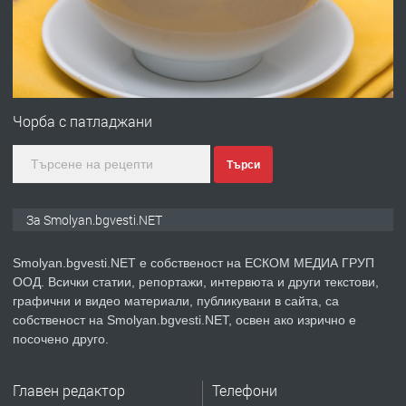
преди 2 години
ПРЕДЛАГА
Иглолистни Пелети клас А1
Чорба с патладжани
Търси
преди 2 години
ПРЕДЛАГА
КЪЩА В МАРОНЯ
За Smolyan.bgvesti.NET
Smolyan.bgvesti.NET е собственост на ЕСКОМ МЕДИА ГРУП
ООД. Всички статии, репортажи, интервюта и други текстови,
преди 2 години
графични и видео материали, публикувани в сайта, са
собственост на Smolyan.bgvesti.NET, освен ако изрично е
ТЪРСИ
Търсят се строителни работници
посочено друго.
Главен редактор
Телефони