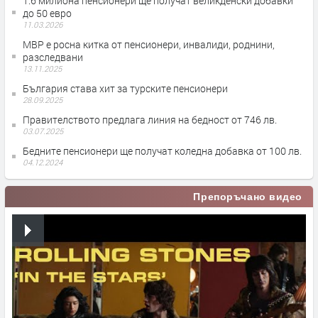
1.6 милиона пенсионери ще получат великденски добавки
до 50 евро
11.03.2026
МВР e росна китка от пенсионери, инвалиди, роднини,
разследвани
13.11.2025
България става хит за турските пенсионери
28.09.2025
Правителството предлага линия на бедност от 746 лв.
03.07.2025
Бедните пенсионери ще получат коледна добавка от 100 лв.
04.12.2024
Препоръчано видео