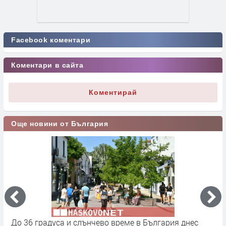
Facebook коментари
Коментари в сайта
Коментирай
Още новини от България
До 36 градуса и слънчево време в България днес
О