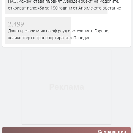
НАО „Рожен“ става първият „Звезден обект“ на Родопите,
откриват изложба за 150 години от Априлското въстание
2,499
Джип прегази мъж на оф роуд състезание в Горово,
хеликоптер го транспортира към Пловдив
Случаен виц