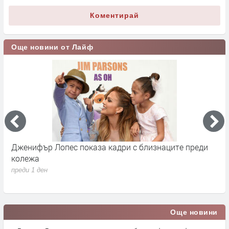
Коментирай
Още новини от Лайф
Дженифър Лопес показа кадри с близнаците преди
С
колежа
Р
с
преди 1 ден
п
Още новини