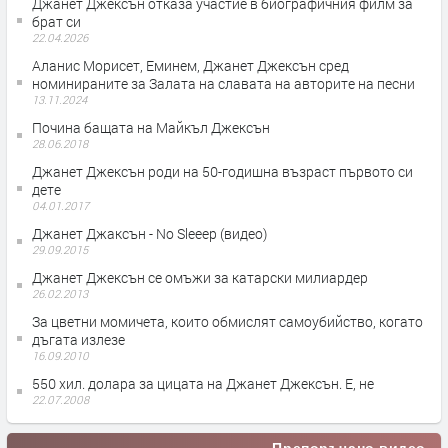
Джанет Джексън отказа участие в биографичния филм за
брат си
22.04.2026
Аланис Морисет, Еминем, Джанет Джексън сред
номинираните за Залата на славата на авторите на песни
13.11.2024
Почина бащата на Майкъл Джексън
28.06.2018
Джанет Джексън роди на 50-годишна възраст първото си
дете
04.01.2017
Джанет Джаксън - No Sleeep (видео)
29.09.2015
Джанет Джексън се омъжи за катарски милиардер
26.02.2013
За цветни момичета, които обмислят самоубийство, когато
дъгата излезе
16.09.2010
550 хил. долара за цицата на Джанет Джексън. Е, не
22.07.2008