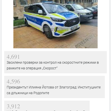
4,691
Засилени проверки за контрол на скоростните режими в
рамките на операция „Скорост“
4,596
Президентът Илияна Йотова от Златоград: Институциите
са длъжници на Родопите
3,912