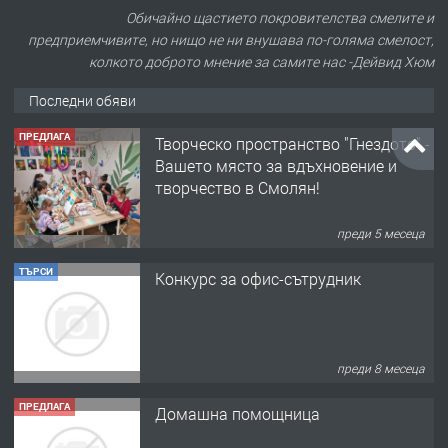
Обичайно щастието покровителства смелите и
предприемчивите, но нищо не ни внушава по-голяма смелост,
колкото доброто мнение за самите нас -Дейвид Хюм
Последни обяви
ПРЕДЛАГА
Творческо пространство "Гнездото" -
Вашето място за вдъхновение и
творчество в Смолян!
преди 5 месеца
ТЪРСИ
Конкурс за офис-сътрудник
преди 8 месеца
ПРЕДЛАГА
Домашна помощница