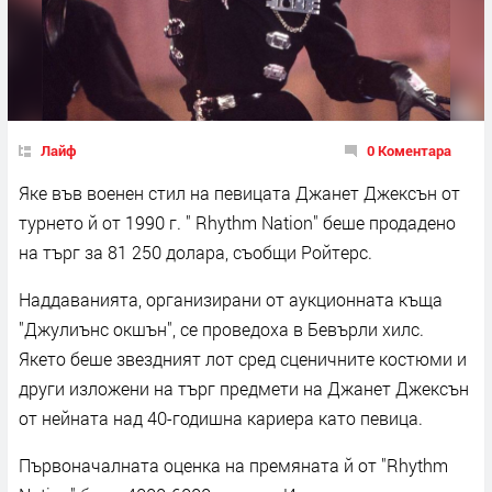
Лайф
0 Коментара
Яке във военен стил на певицата Джанет Джексън от
турнето й от 1990 г. " Rhythm Nation" беше продадено
на търг за 81 250 долара, съобщи Ройтерс.
Наддаванията, организирани от аукционната къща
"Джулиънс окшън", се проведоха в Бевърли хилс.
Якето беше звездният лот сред сценичните костюми и
други изложени на търг предмети на Джанет Джексън
от нейната над 40-годишна кариера като певица.
Първоначалната оценка на премяната й от "Rhythm