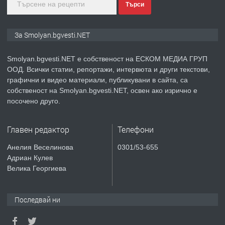
Търси
преди 2 години
ПРЕДЛАГА
Иглолистни Пелети клас А1
За Smolyan.bgvesti.NET
Smolyan.bgvesti.NET е собственост на ЕСКОМ МЕДИА ГРУП
ООД. Всички статии, репортажи, интервюта и други текстови,
преди 2 години
графични и видео материали, публикувани в сайта, са
собственост на Smolyan.bgvesti.NET, освен ако изрично е
ПРЕДЛАГА
КЪЩА В МАРОНЯ
посочено друго.
Главен редактор
Телефони
преди 2 години
Анелия Веселинова
0301/53-655
Адриан Кулев
ТЪРСИ
Търсят се строителни работници
Велика Георгиева
Последвай ни
преди 3 години