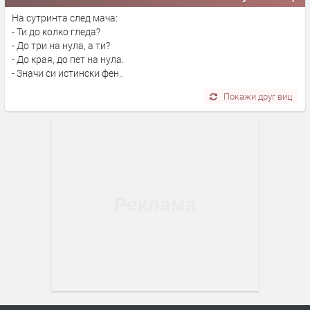
На сутринта след мача:
- Ти до колко гледа?
- До три на нула, а ти?
- До края, до пет на нула.
- Значи си истински фен..
Покажи друг виц