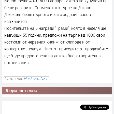
Nation" беше 4000-6000 долара. Името на купувача не
беше разкрито. Споменатото турне на Джанет
Джексън беше първото й като хедлайн солов
изпълнител.
Носителката на 5 награди "Грами", която в неделя ще
навърши 55 години, предложи на търг над 1000 свои
костюми от червения килим, от клипове и от
концертния подиум. Част от приходите от продажбите
ще бъде предоставена на детска благотворителна
организация.
Източник:
Haskovo.NET
Видеа по темата