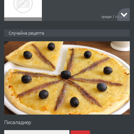
преди 1 година
ПРЕДЛАГА
Къща в Марония, Гърция
Случайна рецепта
преди 2 години
ПРЕДЛАГА
УДЪЛЖАВАНЕ НА ЧОВЕШКИЯТ
ЖИВОТ И ПОДОБРЯВАНЕ НА
НЕГОВОТО КАЧЕСТВО
преди 2 години
ПРЕДЛАГА
Имот в Северна Гърция, до Кавала
Писаладиер