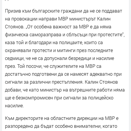
Призив към българските граждани да не се поддават
на провокации направи МВР министърът Калин
Стоянов. „От особена важност за МВР е да няма
физическа саморазправа и сблъсъци при протестите“,
каза той и благодари на полицаите, които са
охранявали протести и митинги през последните
седмици, че не са допуснали безредици и насилие
през. Той посочи, че служителите на МВР са
достатъчно подготвени да се намесят адекватно при
сигнали за различни престъпления. Калин Стоянов
добави, че като министър на вътрешните работи няма
ще е безкомпромисен при сигнали за полицейско
насилие.
Към директорите на областните дирекции на МВР е
разпоредено да бъдат особено внимателни, когато