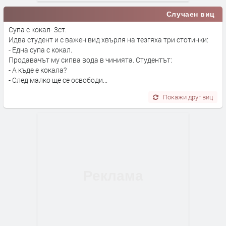
Случаен виц
Супа с кокал- 3ст.
Идва студент и с важен вид хвърля на тезгяха три стотинки:
- Една супа с кокал.
Продавачът му сипва вода в чинията. Студентът:
- А къде е кокала?
- След малко ще се освободи...
Покажи друг виц