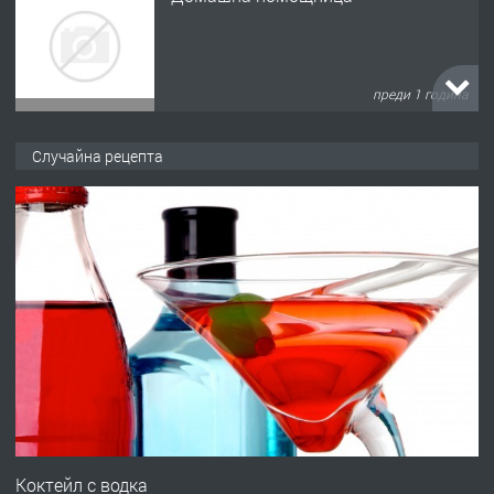
преди 1 година
ПРЕДЛАГА
Къща в Марония, Гърция
Случайна рецепта
преди 2 години
ПРЕДЛАГА
УДЪЛЖАВАНЕ НА ЧОВЕШКИЯТ
ЖИВОТ И ПОДОБРЯВАНЕ НА
НЕГОВОТО КАЧЕСТВО
преди 2 години
ПРЕДЛАГА
Имот в Северна Гърция, до Кавала
Коктейл с водка