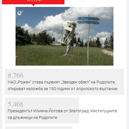
8,766
НАО „Рожен“ става първият „Звезден обект“ на Родопите,
откриват изложба за 150 години от Априлското въстание
5,468
Президентът Илияна Йотова от Златоград: Институциите
са длъжници на Родопите