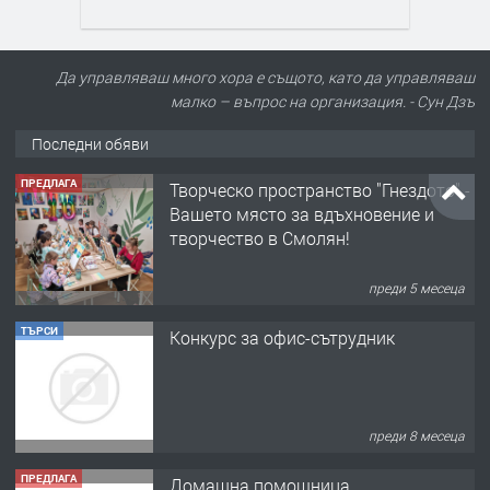
Да управляваш много хора е същото, като да управляваш
малко – въпрос на организация. - Сун Дзъ
Последни обяви
ПРЕДЛАГА
Творческо пространство "Гнездото" -
Вашето място за вдъхновение и
творчество в Смолян!
преди 5 месеца
ТЪРСИ
Конкурс за офис-сътрудник
преди 8 месеца
ПРЕДЛАГА
Домашна помощница