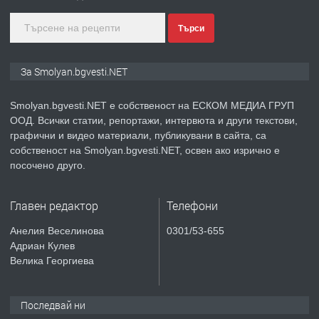
Търси
преди 2 години
ПРЕДЛАГА
Иглолистни Пелети клас А1
За Smolyan.bgvesti.NET
Smolyan.bgvesti.NET е собственост на ЕСКОМ МЕДИА ГРУП
ООД. Всички статии, репортажи, интервюта и други текстови,
преди 2 години
графични и видео материали, публикувани в сайта, са
собственост на Smolyan.bgvesti.NET, освен ако изрично е
ПРЕДЛАГА
КЪЩА В МАРОНЯ
посочено друго.
Главен редактор
Телефони
преди 2 години
Анелия Веселинова
0301/53-655
Адриан Кулев
ТЪРСИ
Търсят се строителни работници
Велика Георгиева
Последвай ни
преди 3 години