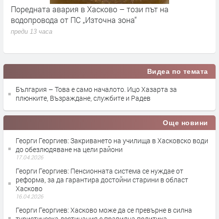
Поредната авария в Хасково – този път на
Д
е.
водопровода от ПС „Източна зона“
п
преди 13 часа
Видеа по темата
България – Това е само началото. Ицо Хазарта за
плюнките, Възраждане, службите и Радев
Още новини
Георги Георгиев: Закриването на училища в Хасковско води
до обезлюдяване на цели райони
17.04.2026
Георги Георгиев: Пенсионната система се нуждае от
реформа, за да гарантира достойни старини в област
Хасково
16.04.2026
Георги Георгиев: Хасково може да се превърне в силна
туристическа дестинация с правилна политика