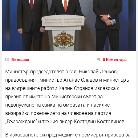
България
0 Коментара
Министър-председателят акад. Николай Денков,
правосъдният министър Атанас Славов и министърът
на вътрешните работи Калин Стоянов излязоха с
призив от името на Министерски съвет за
недопускане на езика на омразата и насилие,
визирайки поведението на членове на партия
„Възраждане“ и техния лидер Костадин Костадинов.
В изказването си пред медиите премиерът призова за