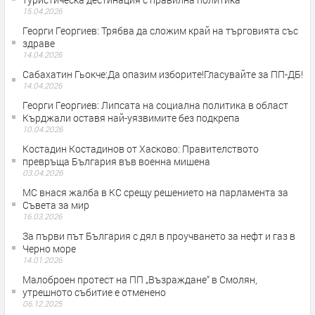
15.04.2026
Георги Георгиев: Трябва да сложим край на търговията със
здраве
14.04.2026
Сабахатин Гьокче:Да опазим изборите!Гласувайте за ПП-ДБ!
14.04.2026
Георги Георгиев: Липсата на социална политика в област
Кърджали оставя най-уязвимите без подкрепа
10.04.2026
Костадин Костадинов от Хасково: Правителството
превръща България във военна мишена
03.04.2026
МС внася жалба в КС срещу решението на парламента за
Съвета за мир
16.03.2026
За първи път България с дял в проучването за нефт и газ в
Черно море
14.01.2026
Малоброен протест на ПП „Възраждане“ в Смолян,
утрешното събитие е отменено
06.12.2025