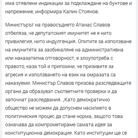
има отявлени индикации за подклаждане на бунтове и
напрежение, информира Калин Стоянов.
Министърът на правосъдието Атанас Славов
отбеляза, че депутатският имунитет не е нито
привилегия, нито индулгенция. Опитите за използване
на имунитета за заобикаляне на административна
или наказателна отговорност, е злоупотреба с
правото, каза той и припомни, че призивите за
агресия и използването на език на омразата са
наказуеми. Министър Славов призова разследващите
органи да образуват съответните проверки и да
започнат разследвания. „Като демократично
общество не можем да допуснем насилието в
политическия процес да стане норма, защото това
означава да компрометираме самата идея за
конституционна демокрация. Като институции ще се