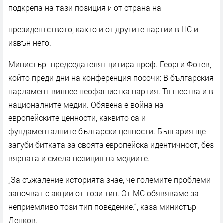
подкрепа на тази позиция и от страна на
президентството, както и от другите партии в НС и
извън него.
Министър -председателят цитира проф. Георги Фотев,
който преди дни на конференция посочи: В българския
парламент вилнее неофашистка партия. Тя шества и в
националните медии. Обявена е война на
европейските ценности, каквито са и
фундаменталните български ценности. България ще
загуби битката за своята европейска идентичност, без
вярната и смела позиция на медиите.
„За съжаление историята знае, че големите проблеми
започват с акции от този тип. От МС обявяваме за
неприемливо този тип поведение.“, каза министър
Денков.