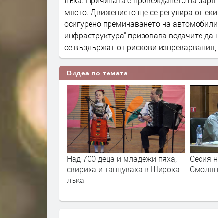
лъка. Причината е провеждането на заря-
място. Движението ще се регулира от еки
осигурено преминаването на автомобили 
инфраструктура“ призовава водачите да 
се въздържат от рискови изпреварвания, 
Видеа по темата
 деца и младежи пяха,
Сесия на общински съвет
 и танцуваха в Широка
Смолян - 02.08.2018г.