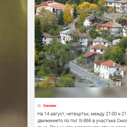
Смолян
На 14 август, четвъртък, между 21:00 и 2
движението по път III-866 в участъка См