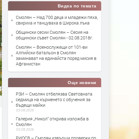
Видеа по темата
Смолян – Над 700 деца и младежи пяха,
свириха и танцуваха в Широка лъка
Общински сесии Смолян – Сесия на
общински съвет Смолян - 02.08.2018г.
Смолян – Военослужещи от 101-ви
Алпийски батальон в Смолян
заминават на единайста поред мисия в
Афганистан
Още новини
РЗИ – Смолян отбелязва Световната
седмица на кърменето с обучения за
бъдещи майки
03.08.2026
Галерия „Никол“ открива изложба в
Смолян
03.08.2026
РИОСВ – Смолян извърши проверки по