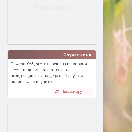
Случаен виц
Симеон Кобурготски решил да направи
жест - подарил половината от
резиденциите си на децата. А другата
половина на внуците...
Покажи друг виц