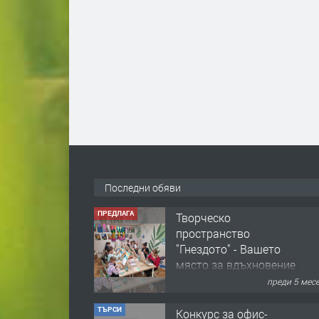
Последни обяви
ТЪРСИ
Конкурс за офис-
сътрудник
преди 8 мес
ПРЕДЛАГА
Домашна помощница