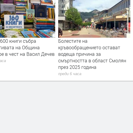
Болестите на
Нов електромобил ще обс
кръвообращението остават
социалните услуги в общи
водеща причина за
Златоград
смъртността в област Смолян
преди 7 часа
през 2025 година
преди 6 часа