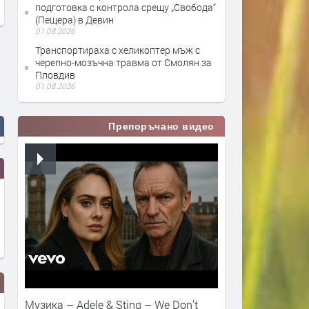
подготовка с контрола срещу „Свобода“
(Пещера) в Девин
01.08.2026
Транспортираха с хеликоптер мъж с
черепно-мозъчна травма от Смолян за
Пловдив
01.08.2026
Препоръчано видео
Музика – Adele & Sting – We Don’t