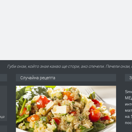
Губи онзи, който знае какво ще стори, ако спечели. Печели онзи,
Случайна рецепта
З
Smo
МЕД
инт
мат
на 
еца
пос