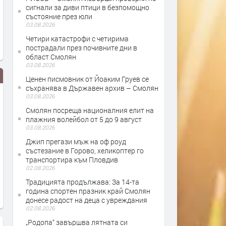
сигнали за диви птици в безпомощно
състояние през юли
03.08.2026
Четири катастрофи с четирима
пострадали през почивните дни в
област Смолян
03.08.2026
Ценен писмовник от Йоаким Груев се
съхранява в Държавен архив – Смолян
03.08.2026
Смолян посреща националния елит на
плажния волейбол от 5 до 9 август
03.08.2026
Джип прегази мъж на оф роуд
състезание в Горово, хеликоптер го
транспортира към Пловдив
на
Над 700 деца и младежи пяха,
Сесия на общински
02.08.2026
 село
свириха и танцуваха в Широка
Смолян - 02.08.201
Традицията продължава: За 14-та
лъка
година спортен празник край Смолян
донесе радост на деца с увреждания
02.08.2026
„Родопа“ завършва лятната си