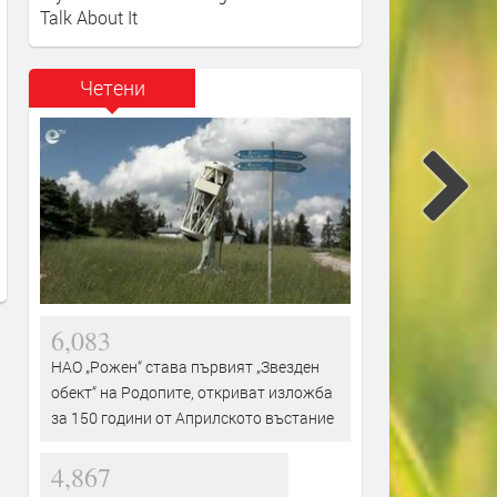
Talk About It
Четени
лужва
"Родопа" стартира новия сезон
Празникът на Сми
на
в Пловдив след промяна на
фасул ще се прове
домакинството
октомври заради
президентските из
преди 7 часа
преди 1 ден
6,083
НАО „Рожен“ става първият „Звезден
обект“ на Родопите, откриват изложба
за 150 години от Априлското въстание
4,867