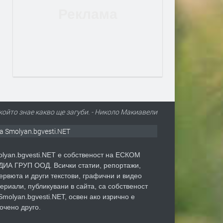
 който знае какво ще загуби. - Николо Макиавели
а Smolyan.bgvesti.NET
lyan.bgvesti.NET е собственост на ЕСКОМ
ИА ГРУП ООД. Всички статии, репортажи,
ервюта и други текстови, графични и видео
ериали, публикувани в сайта, са собственост
Smolyan.bgvesti.NET, освен ако изрично е
очено друго.