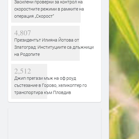
Засилени проверки за контрол на
скоростните режими в рамките на
операция „Скорост“
4,807
Президентът Илияна Йотова от
Златоград: Институциите са длъжници
на Родопите
2,512
Джип прегази мъж на оф роуд
състезание в Горово, хеликоптер го
транспортира към Пловдив