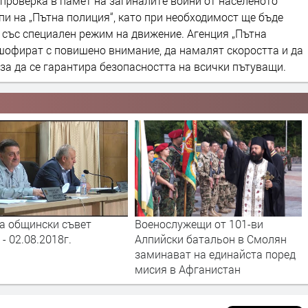
проверка в памет на загиналите воини от населеното
пи на „Пътна полиция“, като при необходимост ще бъде
със специален режим на движение. Агенция „Пътна
шофират с повишено внимание, да намалят скоростта и да
за да се гарантира безопасността на всички пътуващи.
Военослужещи от 101-ви
Пано от боб за Рекордите 
Алпийски батальон в Смолян
Гинес правят в родопското
заминават на единайста поред
Смилян
мисия в Афганистан