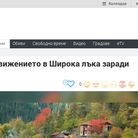
Календар
ини
Обяви
Свободно време
Видео
Градове
eTV
вижението в Широка лъка заради
0
0