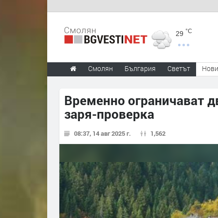
°C
29
Смолян
България
Светът
Нов
Временно ограничават д
заря-проверка
08:37, 14 авг 2025 г.
1,562