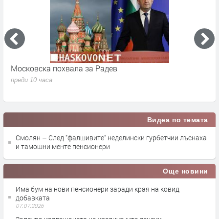
а
Московска похвала за Радев
О
м
преди 10 часа
п
Видеа по темата
Смолян – След "фалшивите" неделински гурбетчии лъснаха
и тамошни менте пенсионери
Още новини
Има бум на нови пенсионери заради края на ковид
добавката
07.07.2026