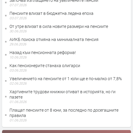
Започва изплащането на увеличените пенсии
07.07.2026
Пенсиите влизат в бюджетна ледена епоха
03.07.2026
От утре влизат в сила новите размери на пенсиите
30.06.2026
АИКБ поиска отмяна на минималната пенсия
29.06.2026
Назад към пенсионната реформа!
10.06.2026
Как пенсионерите станаха олигарси
03.06.2026
Увеличението на пенсиите от 1 юли ще е по-малко от 7,8%
02.06.2026
Хартиените трудови книжки отиват в историята, но ги
пазете
01.06.2026
Плащат пенсиите от 8 юни, за последно по досегашните
правила
01.06.2026