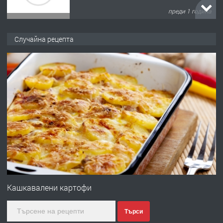
преди 1 година
ПРЕДЛАГА
Къща в Марония, Гърция
Случайна рецепта
преди 2 години
ПРЕДЛАГА
УДЪЛЖАВАНЕ НА ЧОВЕШКИЯТ
ЖИВОТ И ПОДОБРЯВАНЕ НА
НЕГОВОТО КАЧЕСТВО
преди 2 години
ПРЕДЛАГА
Имот в Северна Гърция, до Кавала
Кашкавалени картофи
Търси
преди 2 години