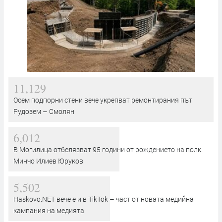
11,129
Осем подпорни стени вече укрепват ремонтирания път
Рудозем – Смолян
6,012
В Могилица отбелязват 95 години от рождението на полк.
Минчо Илиев Юруков
5,502
Haskovo.NET вече е и в TikTok – част от новата медийна
кампания на медията