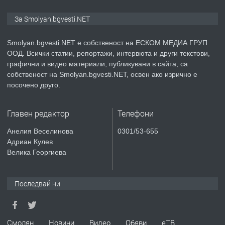
ПРЕДЛАГА
Иглолистни Пелети клас А1
За Smolyan.bgvesti.NET
Smolyan.bgvesti.NET е собственост на ЕСКОМ МЕДИА ГРУП
ООД. Всички статии, репортажи, интервюта и други текстови,
преди 2 години
графични и видео материали, публикувани в сайта, са
собственост на Smolyan.bgvesti.NET, освен ако изрично е
ПРЕДЛАГА
КЪЩА В МАРОНЯ
посочено друго.
Главен редактор
Телефони
преди 2 години
Анелия Веселинова
0301/53-655
Адриан Кулев
ТЪРСИ
Търсят се строителни работници
Велика Георгиева
Последвай ни
преди 3 години
ПРЕДЛАГА
Давам Заведение Под Наем
Смолян
Новини
Видео
Обяви
еТВ