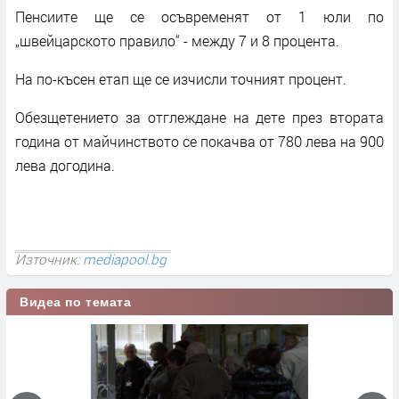
Пенсиите ще се осъвременят от 1 юли по
„швейцарското правило“ - между 7 и 8 процента.
На по-късен етап ще се изчисли точният процент.
Обезщетението за отглеждане на дете през втората
година от майчинството се покачва от 780 лева на 900
лева догодина.
Източник:
mediapool.bg
Видеа по темата