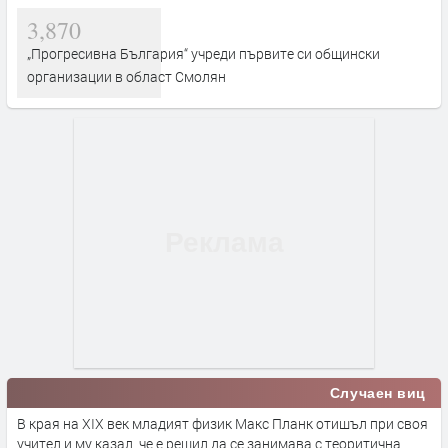
3,870
„Прогресивна България“ учреди първите си общински
организации в област Смолян
Случаен виц
В края на XIX век младият физик Макс Планк отишъл при своя
учител и му казал, че е решил да се занимава с теоритична