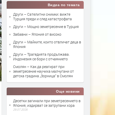
Видеа по темата
Други – Сателитни снимки: вижте
Турция преди и след катастрофата
Други – Мощно земетресение в Турция
Забавни – Япония от високо
Други – Майките, които отвличат деца в
Япония
Други – Трагедията продължава.
Индонезия се бори с отчаянието
Смолян – Как да реагират при
земетресение научиха малчугани от
детска градина „Зорница“ в Смолян
Още новини
Десетки загинали при земетресението в
Япония, издирват се затрупани хора
29.07.2026