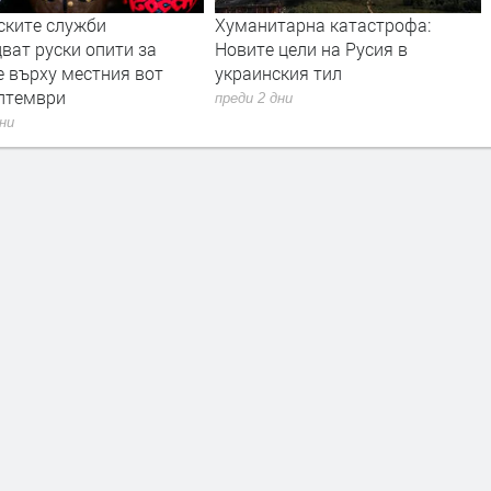
тарна катастрофа:
Дрон с експлозив е открит на
 цели на Русия в
летището в Лайпциг
ския тил
преди 2 дни
дни