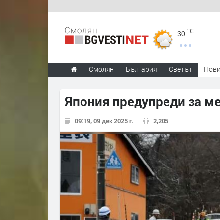
°C
30
Смолян
България
Светът
Нов
Япония предупреди за м
09:19, 09 дек 2025 г.
2,205