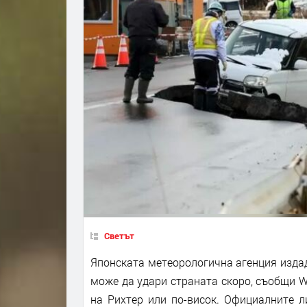
Светът
Японската метеорологична агенция изда
може да удари страната скоро, съобщи Wi
на Рихтер или по-висок. Официалните л