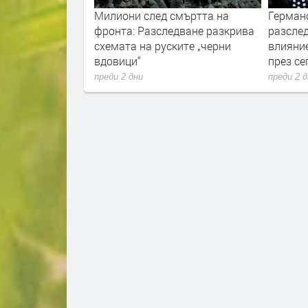
смъртта на
Германските служби
Хумани
едване разкрива
разследват руски опити за
Новите
ските „черни
влияние върху местния вот
украин
през септември
преди 2 
преди 2 дни