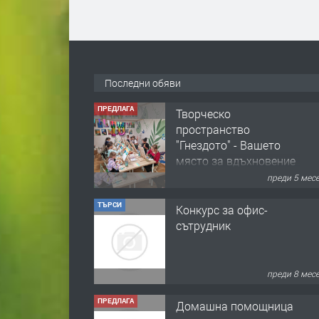
ПРЕДЛАГА
Творческо
пространство
"Гнездото" - Вашето
място за вдъхновение
и творчество в
Последни обяви
преди 5 мес
Смолян!
ТЪРСИ
Конкурс за офис-
сътрудник
преди 8 мес
ПРЕДЛАГА
Домашна помощница
преди 1 год
ПРЕДЛАГА
Къща в Марония,