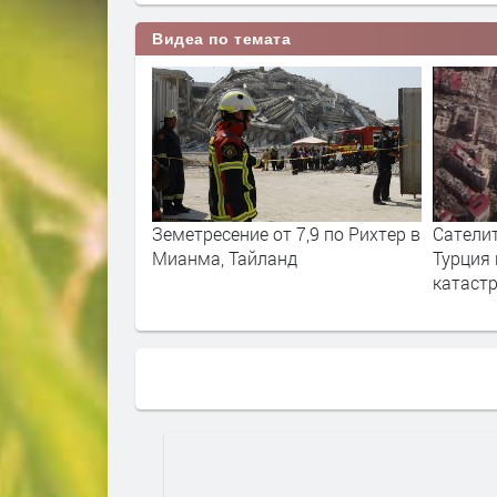
Видеа по темата
т 7,9 по Рихтер в
Сателитни снимки: вижте
Мощно 
нд
Турция преди и след
катастрофата