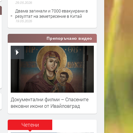
29.05.2026
Двама загинали и 7000 евакуирани в
резултат на земетресение в Китай
19.05.2026
Препоръчано видео
Майките, които отвличат деца в
Трагедията продължава.
Япония
Индонезия се бори с
отчаянието
Документални филми – Спасените
вековни икони от Ивайловград
Четени