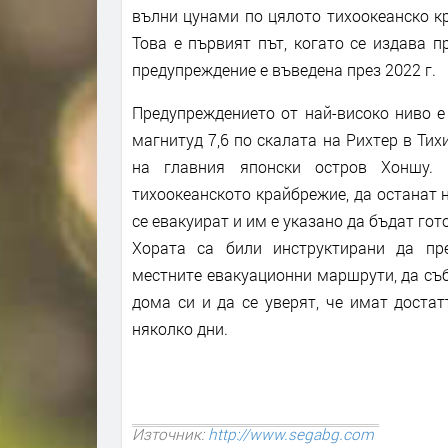
вълни цунами по цялото тихоокеанско к
Това е първият път, когато се издава п
предупреждение е въведена през 2022 г.
Предупреждението от най-високо ниво е
магнитуд 7,6 по скалата на Рихтер в Тих
на главния японски остров Хоншу. 
тихоокеанското крайбрежие, да останат 
се евакуират и им е указано да бъдат гот
Хората са били инструктирани да пре
местните евакуационни маршрути, да съб
дома си и да се уверят, че имат доста
няколко дни.
Източник:
http://www.segabg.com