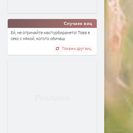
Случаен виц
Ей, не отричайте мастурбирането! Това е
секс с някой, когото обичаш
Покажи друг виц