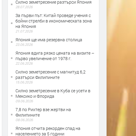
Силно земетресение разтърси Япония
28.07.2026
За първи път: Китай проведе учения с
бойни стрелби в икономическата зона
на Япония
21.07.2026
Япония ще има резервна столица
23.06.2026
Япония вдига рязко цената на визите –
първо увеличение от 1978 г.
22.06.2026
Силно земетресение с магнитуд 6,2
разтърси Филипините
15.06.2026
Силно земетресение в Куба се усети в
Мексико и Флорида
09.06.2026
7,8 по Рихтер взе жертви на
Филипините
08.06.2026
Япония отчита рекорден спад на
населението за 5 години