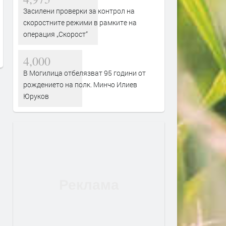
Сеута след трагедията: Кой е
Гърция ще се бори с пож
Засилени проверки за контрол на
виновен – Испания, Мароко или
от космоса: Технологиите
скоростните режими в рамките на
трафикантите?
огнените стихии
операция „Скорост“
преди 2 дни
преди 3 дни
4,000
В Могилица отбелязват 95 години от
рождението на полк. Минчо Илиев
Юруков