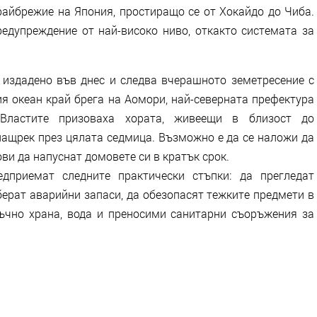
райбрежие на Япония, простиращо се от Хокайдо до Чиба.
редупреждение от най-високо ниво, откакто системата за
 издадено във днес и следва вчерашното земетресение с
ия океан край брега на Аомори, най-северната префектура
Властите призоваха хората, живеещи в близост до
нащрек през цялата седмица. Възможно е да се наложи да
ови да напуснат домовете си в кратък срок.
дприемат следните практически стъпки: да прегледат
ерат аварийни запаси, да обезопасят тежките предмети в
тъчно храна, вода и преносими санитарни съоръжения за