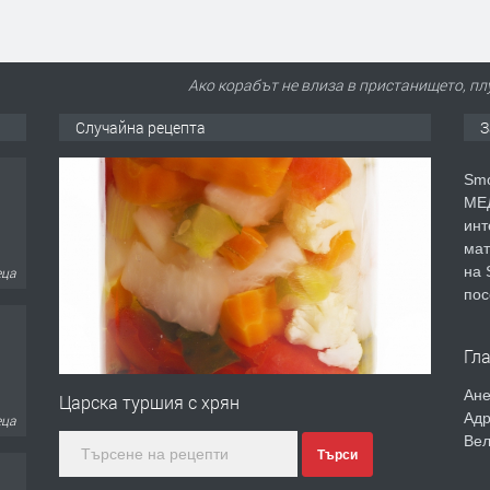
Ако корабът не влиза в пристанището, плу
Случайна рецепта
З
еца
Smo
МЕД
инт
мат
на 
еца
пос
Гл
Ане
Царска туршия с хрян
Адр
ина
Вел
Търси