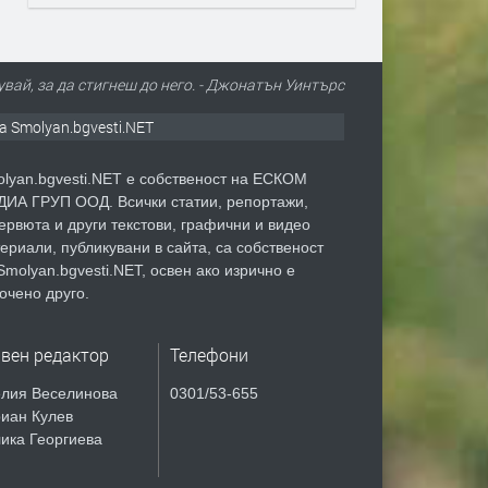
вай, за да стигнеш до него. - Джонатън Уинтърс
а Smolyan.bgvesti.NET
lyan.bgvesti.NET е собственост на ЕСКОМ
ИА ГРУП ООД. Всички статии, репортажи,
ервюта и други текстови, графични и видео
ериали, публикувани в сайта, са собственост
Smolyan.bgvesti.NET, освен ако изрично е
очено друго.
авен редактор
Телефони
лия Веселинова
0301/53-655
иан Кулев
ика Георгиева