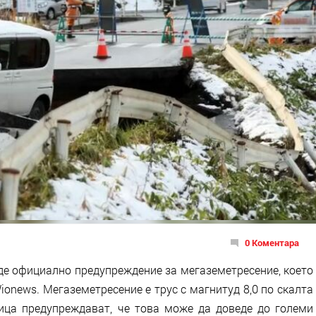
0 Коментара
де официално предупреждение за мегаземетресение, което
onews. Мегаземетресение е трус с магнитуд 8,0 по скалта
ица предупреждават, че това може да доведе до големи