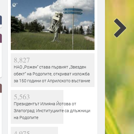
8,827
НАО „Рожен“ става първият „Звезден
обект“ на Родопите, откриват изложба
за 150 години от Априлското въстание
5,563
Президентът Илияна Йотова от
Златоград: Институциите са длъжници
на Родопите
4,975