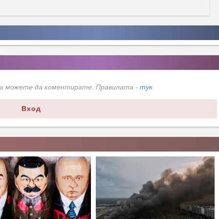
да можете да коментирате. Правилата -
тук
.
Вход