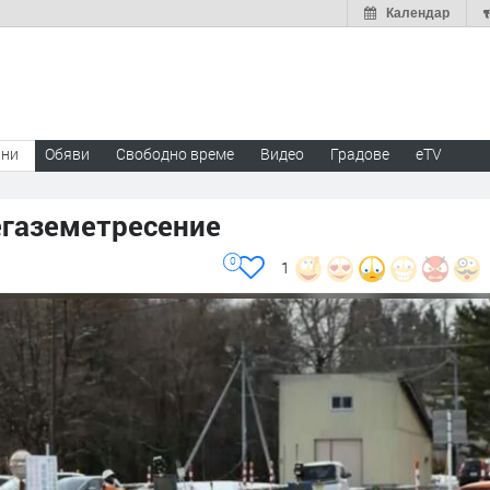
Календар
ини
Обяви
Свободно време
Видео
Градове
eTV
егаземетресение
0
1