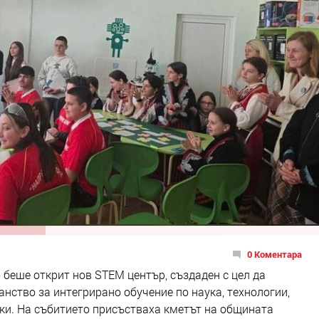
0 Коментара
 беше открит нов STEM център, създаден с цел да
нство за интегрирано обучение по наука, технологии,
ки. На събитието присъстваха кметът на общината