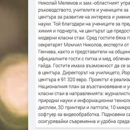
Николай Мелемов и зам.-областният упр
ръководството, учителите и учениците з
центъра за развитие на интереса и умен
науки. Той благодари на учениците за пр
химия и подчерта, че центърът ще предос
модерни класни стаи. Сред гостите бяха
секретарят Момчил Николов, експерти от
Генчева, както и представители на общи
официалните гости с питка и мед, облече
гайда. Гостите имаха възможност да се 
в центъра. Директорът на училището, Йо
центъра е 91 320 евро. Проектът е реали
Националния план за възстановяване и у
класни стаи в направленията: журналисти
природни науки и информационни технол
дисплеи, 3D принтери и лаптопи, 10 микр
софтуер за видеообработка. Подновени с
осигурявайки съвременна и удобна среда 