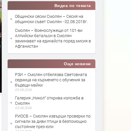
Видеа по темата
Общински сесии Смолян – Сесия на
общински съвет Смолян - 02.08.2018г.
Смолян – Военослужещи от 101-ви
Алпийски батальон в Смолян
заминават на единайста поред мисия в
Афганистан
Още новини
РЗИ – Смолян отбелязва Световната
седмица на кърменето с обучения за
бъдещи майки
03.08.2026
Галерия „Никол“ открива изложба в
Смолян
03.08.2026
РИОСВ – Смолян извърши проверки по
сигнали за диви птици в безпомощно
състояние през юли