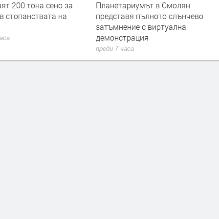
ариумът в Смолян
Община Баните събира стари
авя пълното слънчево
снимки в инициативата
ение с виртуална
„Спомен от община Баните“
трация
преди 8 часа
часа