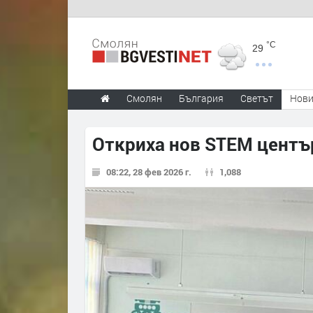
°C
29
Смолян
България
Светът
Нов
Откриха нов STEM център
08:22, 28 фев 2026 г.
1,088