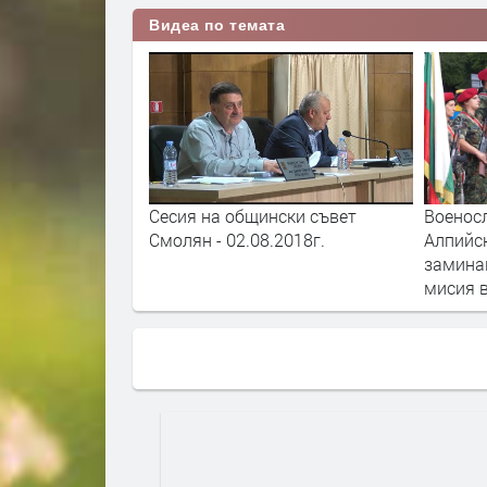
Видеа по темата
 Рекордите на
Сесия на общински съвет
Военос
 родопското село
Смолян - 02.08.2018г.
Алпийс
замина
мисия 