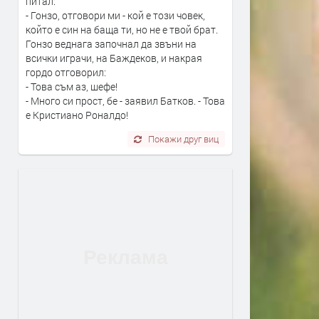
питал:
- Гонзо, отговори ми - кой е този човек,
който е син на баща ти, но не е твой брат.
Гонзо веднага започнал да звъни на
всички играчи, на Баждеков, и накрая
гордо отговорил:
- Това съм аз, шефе!
- Много си прост, бе - заявил Батков. - Това
е Кристиано Роналдо!
Покажи друг виц