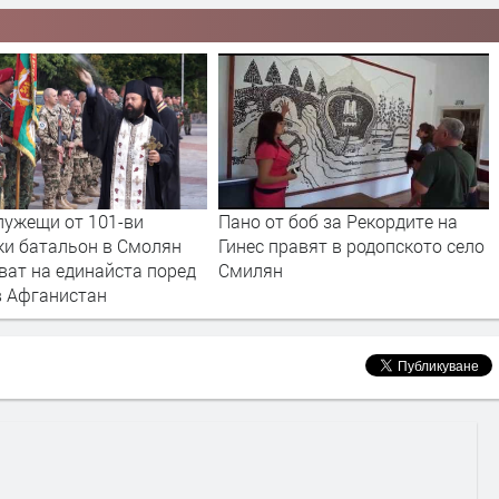
лужещи от 101-ви
Пано от боб за Рекордите на
ки батальон в Смолян
Гинес правят в родопското село
ват на единайста поред
Смилян
в Афганистан