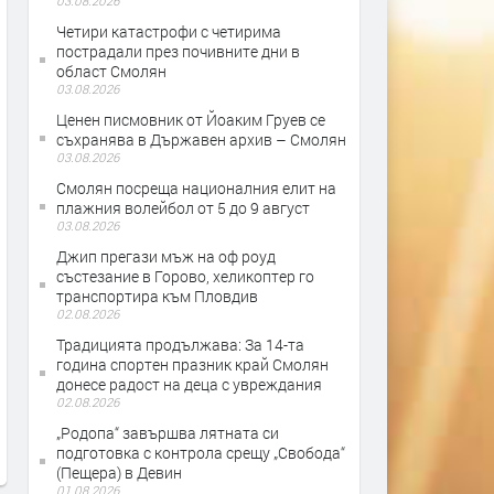
03.08.2026
Четири катастрофи с четирима
пострадали през почивните дни в
област Смолян
03.08.2026
Ценен писмовник от Йоаким Груев се
съхранява в Държавен архив – Смолян
03.08.2026
Смолян посреща националния елит на
плажния волейбол от 5 до 9 август
03.08.2026
Джип прегази мъж на оф роуд
състезание в Горово, хеликоптер го
транспортира към Пловдив
02.08.2026
Традицията продължава: За 14-та
година спортен празник край Смолян
донесе радост на деца с увреждания
02.08.2026
„Родопа“ завършва лятната си
подготовка с контрола срещу „Свобода“
(Пещера) в Девин
01.08.2026