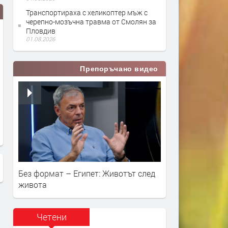
Транспортираха с хеликоптер мъж с
черепно-мозъчна травма от Смолян за
Пловдив
01.08.2026
Препоръчано видео
Сесия на общински съвет
Военослужещи от 101-ви
Смолян - 02.08.2018г.
Алпийски батальон в См
заминават на единайста 
мисия в Афганистан
Без формат – Египет: Животът след
живота
Четени