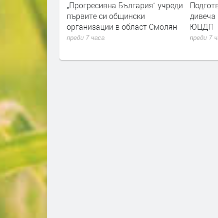
ългария“ учреди
Подготвят 200 тона сено за
Планет
щински
дивеча в стопанствата на
предст
 област Смолян
ЮЦДП
затъмн
демонс
преди 7 часа
преди 7 