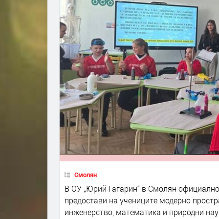
Смолян
В ОУ „Юрий Гагарин“ в Смолян официално
предостави на учениците модерно простра
инженерство, математика и природни нау