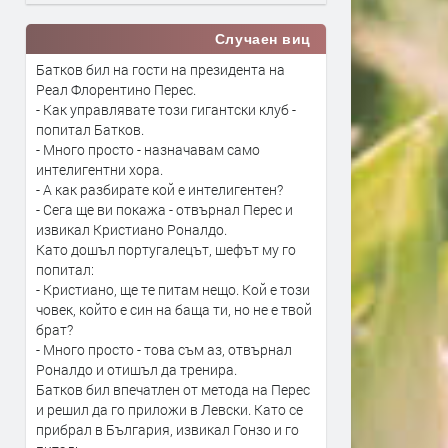
Случаен виц
Батков бил на гости на президента на
Реал Флорентино Перес.
- Как управлявате този гигантски клуб -
попитал Батков.
- Много просто - назначавам само
интелигентни хора.
- А как разбирате кой е интелигентен?
- Сега ще ви покажа - отвърнал Перес и
извикал Кристиано Роналдо.
Като дошъл португалецът, шефът му го
попитал:
- Кристиано, ще те питам нещо. Кой е този
човек, който е син на баща ти, но не е твой
брат?
- Много просто - това съм аз, отвърнал
Роналдо и отишъл да тренира.
Батков бил впечатлен от метода на Перес
и решил да го приложи в Левски. Като се
прибрал в България, извикал Гонзо и го