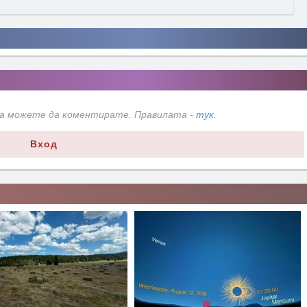
да можете да коментирате. Правилата -
тук
.
Вход