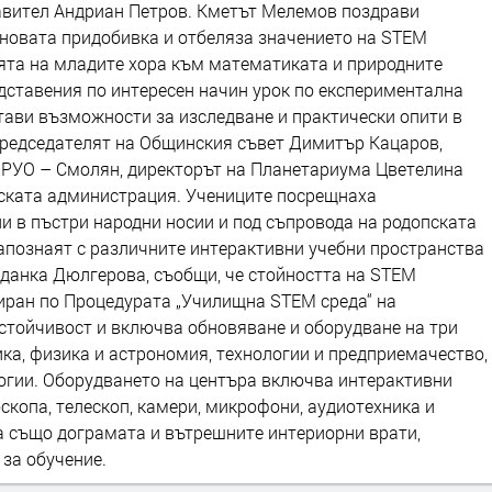
авител Андриан Петров. Кметът Мелемов поздрави
а новата придобивка и отбеляза значението на STEM
ията на младите хора към математиката и природните
едставения по интересен начин урок по експериментална
тави възможности за изследване и практически опити в
 председателят на Общинския съвет Димитър Кацаров,
 РУО – Смолян, директорът на Планетариума Цветелина
нската администрация. Учениците посрещнаха
ни в пъстри народни носии и под съпровода на родопската
запознаят с различните интерактивни учебни пространства
рданка Дюлгерова, съобщи, че стойността на STEM
зиран по Процедурата „Училищна STEM среда“ на
стойчивост и включва обновяване и оборудване на три
ка, физика и астрономия, технологии и предприемачество,
огии. Оборудването на центъра включва интерактивни
оскопа, телескоп, камери, микрофони, аудиотехника и
а също дограмата и вътрешните интериорни врати,
за обучение.