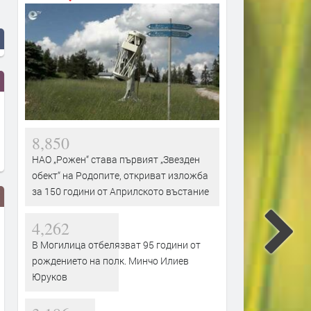
8,850
НАО „Рожен“ става първият „Звезден
обект“ на Родопите, откриват изложба
за 150 години от Априлското въстание
4,262
В Могилица отбелязват 95 години от
рождението на полк. Минчо Илиев
Юруков