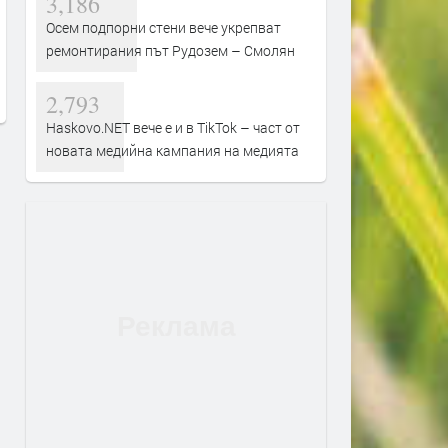
3,186
Стотици се стекоха за
Вековен орех в Широка л
Осем подпорни стени вече укрепват
откриването на Празника на
обявен за защитено дърв
ремонтирания път Рудозем – Смолян
Девин, веселието продължава
преди 8 часа
преди 8 часа
2,793
Haskovo.NET вече е и в TikTok – част от
новата медийна кампания на медията