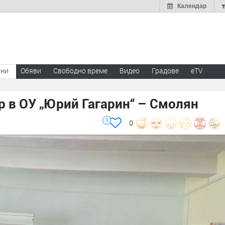
Календар
ини
Обяви
Свободно време
Видео
Градове
eTV
 в ОУ „Юрий Гагарин“ – Смолян
0
0