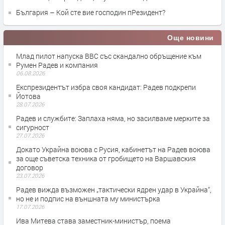
България – Кой сте вие господин пРезидент?
Още новини
Млад пилот напуска ВВС със скандално обръщение към
Румен Радев и компания
06.08.2026
Експрезидентът избра своя кандидат: Радев подкрепи
Йотова
28.07.2026
Радев и службите: Заплаха няма, но засилваме мерките за
сигурност
27.07.2026
Докато Украйна воюва с Русия, кабинетът на Радев воюва
за още съветска техника от гробището на Варшавския
договор
23.07.2026
Радев вижда възможен „тактически ядрен удар в Украйна“,
но не и подпис на външната му министърка
17.07.2026
Ива Митева става заместник-министър, поема