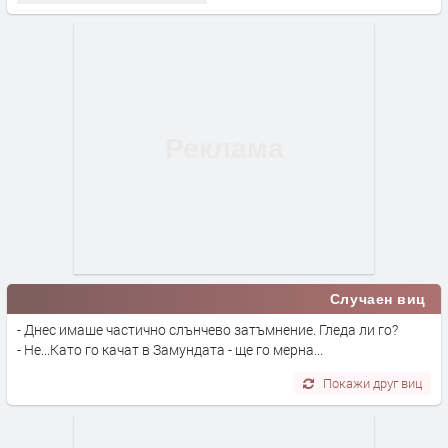
Случаен виц
- Днес имаше частично слънчево затъмнение. Гледа ли го?
- Не...Като го качат в Замундата - ще го мерна...
Покажи друг виц