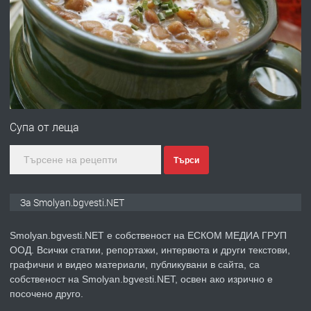
ПРЕДЛАГА
УДЪЛЖАВАНЕ НА ЧОВЕШКИЯТ
ЖИВОТ И ПОДОБРЯВАНЕ НА
НЕГОВОТО КАЧЕСТВО
преди 2 години
ПРЕДЛАГА
Имот в Северна Гърция, до Кавала
Супа от леща
Търси
преди 2 години
ПРЕДЛАГА
Иглолистни Пелети клас А1
За Smolyan.bgvesti.NET
Smolyan.bgvesti.NET е собственост на ЕСКОМ МЕДИА ГРУП
ООД. Всички статии, репортажи, интервюта и други текстови,
преди 2 години
графични и видео материали, публикувани в сайта, са
собственост на Smolyan.bgvesti.NET, освен ако изрично е
ПРЕДЛАГА
КЪЩА В МАРОНЯ
посочено друго.