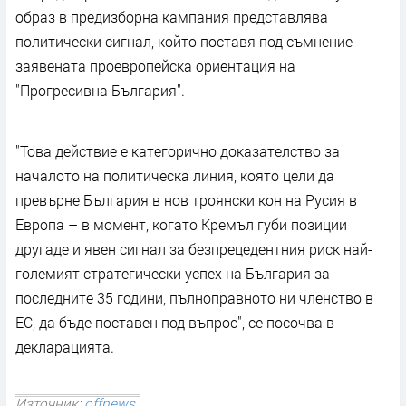
образ в предизборна кампания представлява
политически сигнал, който поставя под съмнение
заявената проевропейска ориентация на
"Прогресивна България".
"Това действие е категорично доказателство за
началото на политическа линия, която цели да
превърне България в нов троянски кон на Русия в
Европа – в момент, когато Кремъл губи позиции
другаде и явен сигнал за безпрецедентния риск най-
големият стратегически успех на България за
последните 35 години, пълноправното ни членство в
ЕС, да бъде поставен под въпрос", се посочва в
декларацията.
Източник:
offnews