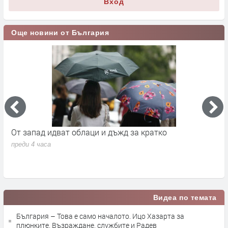
Вход
Още новини от България
а
От запад идват облаци и дъжд за кратко
П
в
преди 4 часа
п
Видеа по темата
България – Това е само началото. Ицо Хазарта за
плюнките, Възраждане, службите и Радев