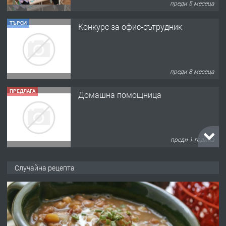
преди 5 месеца
ТЪРСИ
Конкурс за офис-сътрудник
преди 8 месеца
ПРЕДЛАГА
Домашна помощница
преди 1 година
ПРЕДЛАГА
Къща в Марония, Гърция
Случайна рецепта
преди 2 години