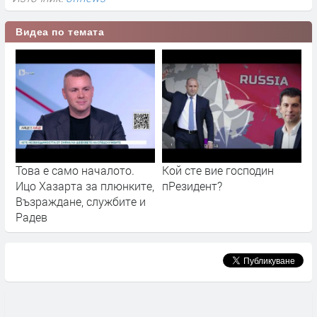
Видеа по темата
Това е само началото.
Кой сте вие господин
Ицо Хазарта за плюнките,
пРезидент?
Възраждане, службите и
Радев