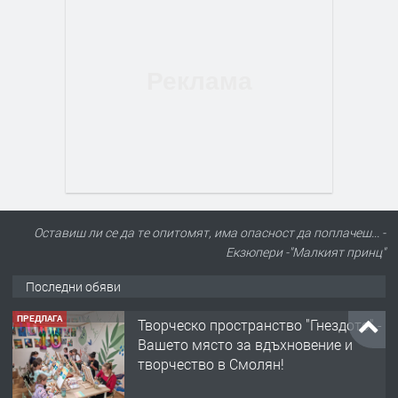
Оставиш ли се да те опитомят, има опасност да поплачеш... -
Екзюпери -"Малкият принц"
Последни обяви
ПРЕДЛАГА
Творческо пространство "Гнездото" -
Вашето място за вдъхновение и
творчество в Смолян!