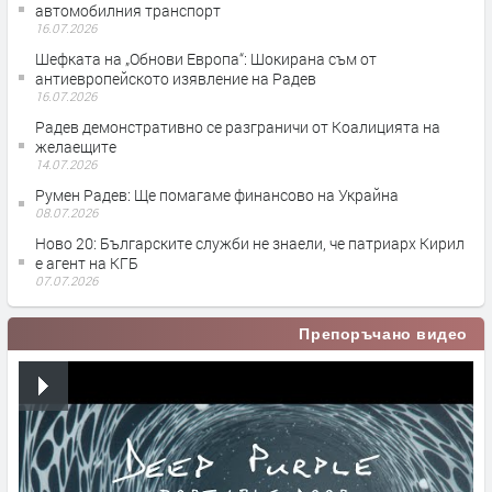
автомобилния транспорт
16.07.2026
Шефката на „Обнови Европа“: Шокирана съм от
антиевропейското изявление на Радев
16.07.2026
Радев демонстративно се разграничи от Коалицията на
желаещите
14.07.2026
Румен Радев: Ще помагаме финансово на Украйна
08.07.2026
Ново 20: Българските служби не знаели, че патриарх Кирил
е агент на КГБ
07.07.2026
Препоръчано видео