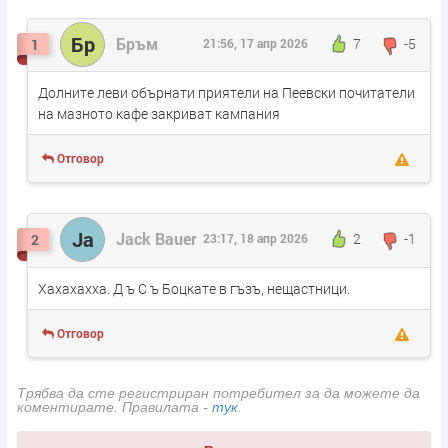
Бр
Бръм
7
-5
1
21:56, 17 апр 2026
Долните леви обърнати приятели на Пеевски почитатели
на мазното кафе закриват кампания
Отговор
Ja
Jack Bauer
2
-1
2
23:17, 18 апр 2026
Хахахахха. Д ъ С ъ Боцкате в гъзъ, нещастници.
Отговор
Трябва да сте регистриран потребител за да можете да
коментирате. Правилата -
тук
.