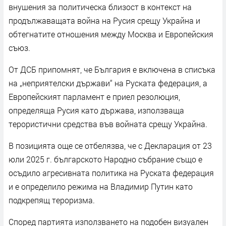
внушения за политическа близост в контекст на
продължаващата война на Русия срещу Украйна и
обтегнатите отношения между Москва и Европейския
съюз.
От ДСБ припомнят, че България е включена в списъка
на „неприятелски държави“ на Руската федерация, а
Европейският парламент е приел резолюция,
определяща Русия като държава, използваща
терористични средства във войната срещу Украйна.
В позицията още се отбелязва, че с Декларация от 23
юли 2025 г. българското Народно събрание също е
осъдило агресивната политика на Руската федерация
и е определило режима на Владимир Путин като
подкрепящ тероризма.
Според партията използването на подобен визуален