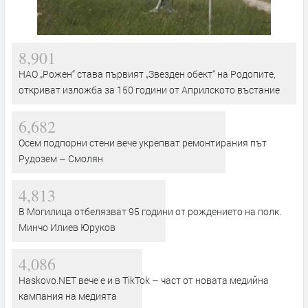
8,901
НАО „Рожен“ става първият „Звезден обект“ на Родопите,
откриват изложба за 150 години от Априлското въстание
6,682
Осем подпорни стени вече укрепват ремонтирания път
Рудозем – Смолян
4,813
В Могилица отбелязват 95 години от рождението на полк.
Минчо Илиев Юруков
4,086
Haskovo.NET вече е и в TikTok – част от новата медийна
кампания на медията