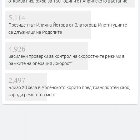
откриват изложба за 150 години от Априлското въстание
5,114
Президентът Илияна Йотова от Златоград: Институциите
са длъжници на Родопите
4,926
Засилени проверки за контрол на скоростните режими в
рамките на операция „Скорост“
2,497
Близо 20 села в Арденското корито пред транспортен хаос,
заради ремонт на мост