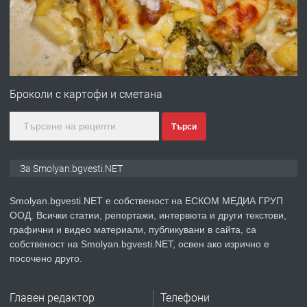
НЕГОВОТО КАЧЕСТВО
преди 2 години
ПРЕДЛАГА
Имот в Северна Гърция, до Кавала
Броколи с картофи и сметана
Търси
преди 2 години
ПРЕДЛАГА
Иглолистни Пелети клас А1
За Smolyan.bgvesti.NET
Smolyan.bgvesti.NET е собственост на ЕСКОМ МЕДИА ГРУП
ООД. Всички статии, репортажи, интервюта и други текстови,
преди 2 години
графични и видео материали, публикувани в сайта, са
собственост на Smolyan.bgvesti.NET, освен ако изрично е
ПРЕДЛАГА
КЪЩА В МАРОНЯ
посочено друго.
Главен редактор
Телефони