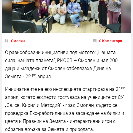
Смолян
0 Коментара
С разнообразни инициативи под мотото: „Нашата
сила, нашата планета“, РИОСВ – Смолян и над 200
деца и младежи от Смолян отбелязаха Деня на
ри
Земята - 22
април.
ви
Инициативите на еко инспекцията стартираха на 21
април, когато експерти гостуваха на учениците от СУ
„Св. св. Кирил и Методий“ - град Смолян, където се
проведоха Еко-работилница за засаждане на билки и
цветя и Празник на Земята - интерактивни игри с
обратна връзка за Земята и природата.