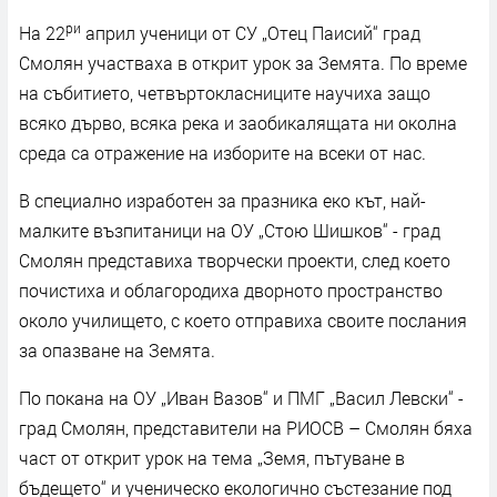
ри
На 22
април ученици от СУ „Отец Паисий“ град
Смолян участваха в открит урок за Земята. По време
на събитието, четвъртокласниците научиха защо
всяко дърво, всяка река и заобикалящата ни околна
среда са отражение на изборите на всеки от нас.
В специално изработен за празника еко кът, най-
малките възпитаници на ОУ „Стою Шишков“ - град
Смолян представиха творчески проекти, след което
почистиха и облагородиха дворното пространство
около училището, с което отправиха своите послания
за опазване на Земята.
По покана на ОУ „Иван Вазов“ и ПМГ „Васил Левски“ -
град Смолян, представители на РИОСВ – Смолян бяха
част от открит урок на тема „Земя, пътуване в
бъдещето“ и ученическо екологично състезание под