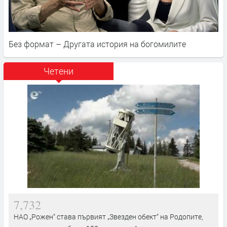
Без формат – Другата история на богомилите
Четени
7,732
НАО „Рожен“ става първият „Звезден обект“ на Родопите,