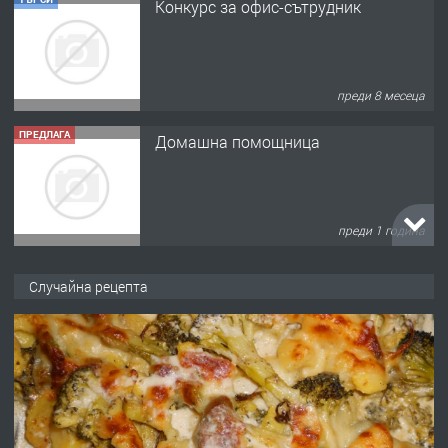
Конкурс за офис-сътрудник
преди 8 месеца
ПРЕДЛАГА
Домашна помощница
преди 1 година
ПРЕДЛАГА
Къща в Марония, Гърция
Случайна рецепта
преди 2 години
ПРЕДЛАГА
УДЪЛЖАВАНЕ НА ЧОВЕШКИЯТ
ЖИВОТ И ПОДОБРЯВАНЕ НА