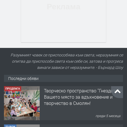
Разумният човек се приспособява към света; неразумния се
опитва да приспособи света към себе си, затова и прогреса
винаги зависи от неразумните. - Бърнард Шоу
Последни обяви
ПРЕДЛАГА
Творческо пространство "Гнездото" -
Вашето място за вдъхновение и
творчество в Смолян!
преди 5 месеца
ТЪРСИ