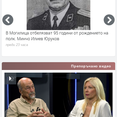
17
В Могилица отбелязват 95 години от рождението на
Б
полк. Минчо Илиев Юруков
Ч
преди 23 часа
п
Препоръчано видео