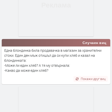
Случаен виц
Една блондинка била продавачка в магазин за хранителни
стоки. Един ден мъж отишъл да си купи хляб и казал на
блондинката:
-Може ли един хляб? А тя му отвърнала:
-Какво да може един хляб?
Покажи друг виц