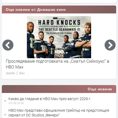
Още новини от Домашно кино
Проследяваме подготовката на „Сиатъл Сийхоукс“ в
К
HBO Max
п
преди 1 ден
Още новини
Какво да гледаме в HBO Max през август 2026 г.
03.08.2026
HBO Max представи официалния трейлър на предстоящия
сериал от DC Studios „Фенери“