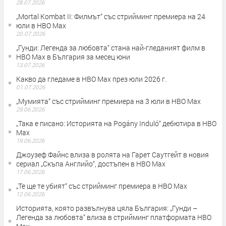
28.07.2026
„Mortal Kombat II: Филмът“ със стрийминг премиера на 24
юли в HBO Max
20.07.2026
„Гунди: Легенда за любовта“ стана най-гледаният филм в
HBO Max в България за месец юни
13.07.2026
Какво да гледаме в HBO Max през юли 2026 г.
01.07.2026
„Мумията“ със стрийминг премиера на 3 юли в HBO Max
29.06.2026
„Така е писано: Историята на Pogány Induló“ дебютира в HBO
Max
19.06.2026
Джоузеф Файнс влиза в ролята на Гарет Саутгейт в новия
сериал „Скъпа Английо“, достъпен в HBO Max
17.06.2026
„Те ще те убият“ със стрийминг премиера в HBO Max
12.06.2026
Историята, която развълнува цяла България: „Гунди –
Легенда за любовта“ влиза в стрийминг платформата HBO