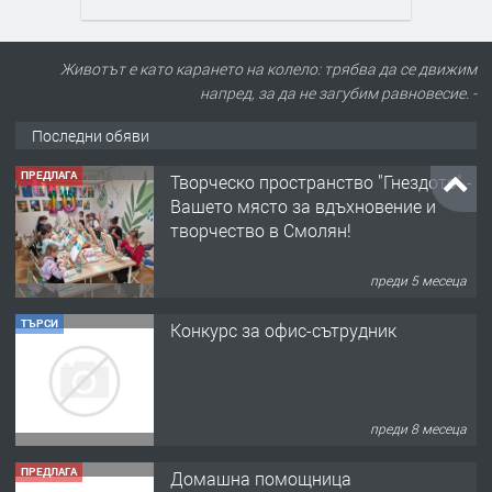
Животът е като карането на колело: трябва да се движим
напред, за да не загубим равновесие. -
Последни обяви
ПРЕДЛАГА
Творческо пространство "Гнездото" -
Вашето място за вдъхновение и
творчество в Смолян!
преди 5 месеца
ТЪРСИ
Конкурс за офис-сътрудник
преди 8 месеца
ПРЕДЛАГА
Домашна помощница