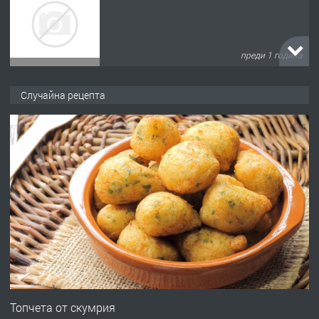
преди 1 година
ПРЕДЛАГА
Къща в Марония, Гърция
Случайна рецепта
преди 2 години
ПРЕДЛАГА
УДЪЛЖАВАНЕ НА ЧОВЕШКИЯТ
ЖИВОТ И ПОДОБРЯВАНЕ НА
НЕГОВОТО КАЧЕСТВО
преди 2 години
ПРЕДЛАГА
Имот в Северна Гърция, до Кавала
Топчета от скумрия