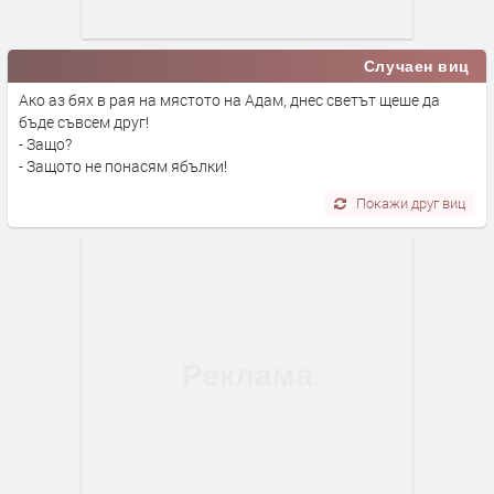
Случаен виц
Ако аз бях в рая на мястото на Адам, днес светът щеше да
бъде съвсем друг!
- Защо?
- Защото не понасям ябълки!
Покажи друг виц