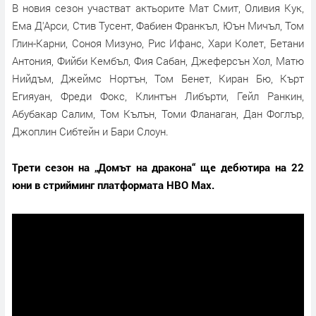
В новия сезон участват актьорите Мат Смит, Оливия Кук,
Ема Д'Арси, Стив Тусент, Фабиен Франкъл, Юън Мичъл, Том
Глин-Карни, Соноя Мизуно, Рис Ифанс, Хари Колет, Бетани
Антония, Фийби Кембъл, Фия Сабан, Джеферсън Хол, Матю
Нийдъм, Джеймс Нортън, Том Бенет, Киран Бю, Кърт
Егияуан, Фреди Фокс, Клинтън Либърти, Гейл Ранкин,
Абубакар Салим, Том Кълън, Томи Фланаган, Дан Фоглър,
Джоплин Сибтейн и Бари Слоун.
Трети сезон на „Домът на дракона“ ще дебютира на 22
юни в стрийминг платформата HBO Max.