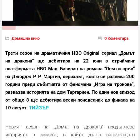
Домашно кино
0 Коментара
Трети сезон на драматичния HBO Original сериал „Домът
на дракона“ ще дебютира на 22 юни в стрийминг
платформата HBO Max. Базиран на романа “Огън и кръв“
на Джордж Р. Р. Мартин, сериалът, който се развива 200
години преди събитията от феномена „Игра на тронове“,
разказва историята на дом Таргариен. По един нов епизод
от общо 8 ще дебютира всеки понеделник до финала на
10 август.
ТИЙЗЪР
Новият сезон на „Домът на дракона“ продължава
историята в момент, в който дълго назряващото