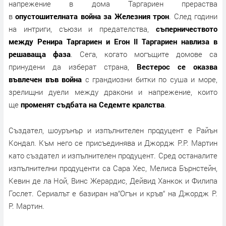
напрежение в дома Таргариен прераства
в
опустошителната война за Железния трон
. След години
на интриги, съюзи и предателства,
съперничеството
между Ренира Таргариен и Егон II Таргариен навлиза в
решаваща фаза
. Сега, когато могъщите домове са
принудени да изберат страна,
Вестерос се оказва
въвлечен във война
с грандиозни битки по суша и море,
зрелищни дуели между дракони и напрежение, които
ще
променят съдбата на Седемте кралства
.
Създател, шоурънър и изпълнителен продуцент е Райън
Кондал. Към него се присъединява и Джордж Р.Р. Мартин
като създател и изпълнителен продуцент. Сред останалите
изпълнителни продуценти са Сара Хес, Мелиса Бърнстейн,
Кевин де ла Ной, Винс Жерардис, Дейвид Ханкок и Филипа
Гослет. Сериалът е базиран на“Огън и кръв“ на Джордж Р.
Р. Мартин.