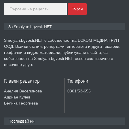
Търси
преди 2 години
ПРЕДЛАГА
Иглолистни Пелети клас А1
За Smolyan.bgvesti.NET
Smolyan.bgvesti.NET е собственост на ЕСКОМ МЕДИА ГРУП
ООД. Всички статии, репортажи, интервюта и други текстови,
преди 2 години
графични и видео материали, публикувани в сайта, са
собственост на Smolyan.bgvesti.NET, освен ако изрично е
ПРЕДЛАГА
КЪЩА В МАРОНЯ
посочено друго.
Главен редактор
Телефони
преди 2 години
Анелия Веселинова
0301/53-655
Адриан Кулев
ТЪРСИ
Търсят се строителни работници
Велика Георгиева
Последвай ни
преди 3 години