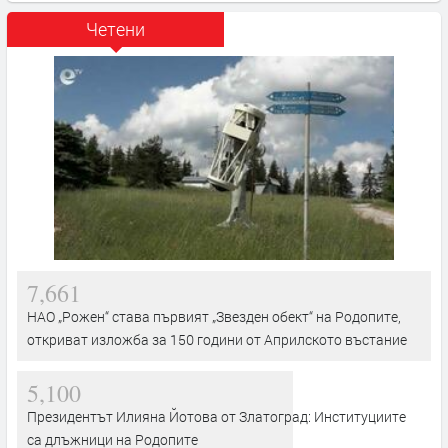
Четени
7,661
НАО „Рожен“ става първият „Звезден обект“ на Родопите,
откриват изложба за 150 години от Априлското въстание
5,100
Президентът Илияна Йотова от Златоград: Институциите
са длъжници на Родопите