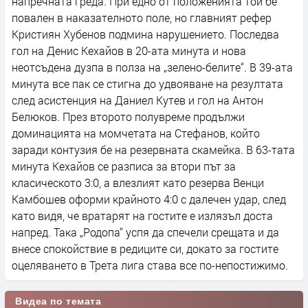
напречната греда. При едно от положенията той бе
повален в наказателното поле, но главният рефер
Кристиян Хубенов подмина нарушението. Последва
гол на Денис Кехайов в 20-ата минута и нова
неотсъдена дузпа в полза на „зелено-белите“. В 39-ата
минута все пак се стигна до удвояване на резултата
след асистенция на Даниел Кутев и гол на Антон
Белюков. През второто полувреме продължи
доминацията на момчетата на Стефанов, който
заради контузия бе на резервната скамейка. В 63-тата
минута Кехайов се разписа за втори път за
класическото 3:0, а влезлият като резерва Венци
Камбошев оформи крайното 4:0 с далечен удар, след
като видя, че вратарят на гостите е излязъл доста
напред. Така „Родопа“ успя да спечели срещата и да
внесе спокойствие в редиците си, докато за гостите
оцеляването в Трета лига става все по-непостижимо.
Видеа по темата