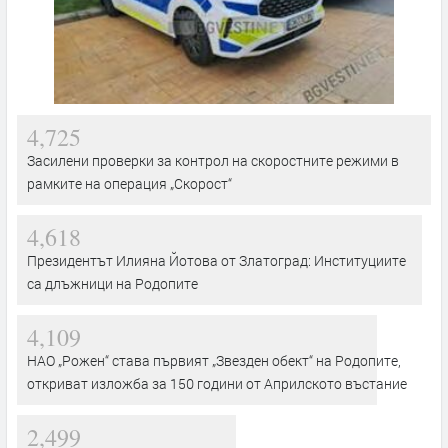
4,725
Засилени проверки за контрол на скоростните режими в
рамките на операция „Скорост“
4,618
Президентът Илияна Йотова от Златоград: Институциите
са длъжници на Родопите
4,109
НАО „Рожен“ става първият „Звезден обект“ на Родопите,
откриват изложба за 150 години от Априлското въстание
2,499