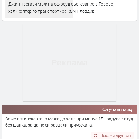
Джип прегази мъж на оф роуд състезание в Горово,
хеликоптер го транспортира към Пловдив
Случаен виц
Само истинска жена може да ходи при минус 15-градусов студ
без шапка, за да не си развали прическата.
Покажи друг виц