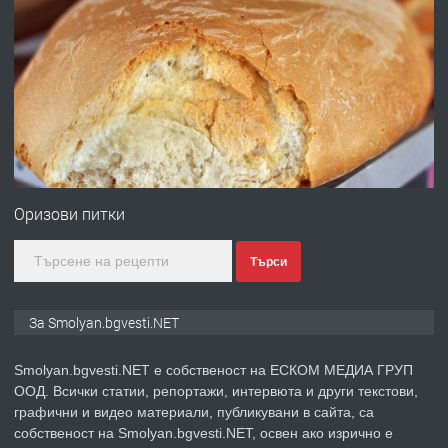
ПРЕДЛАГА
УДЪЛЖАВАНЕ НА ЧОВЕШКИЯТ
ЖИВОТ И ПОДОБРЯВАНЕ НА
НЕГОВОТО КАЧЕСТВО
преди 2 години
ПРЕДЛАГА
Имот в Северна Гърция, до Кавала
Оризови питки
Търси
преди 2 години
ПРЕДЛАГА
Иглолистни Пелети клас А1
За Smolyan.bgvesti.NET
Smolyan.bgvesti.NET е собственост на ЕСКОМ МЕДИА ГРУП
ООД. Всички статии, репортажи, интервюта и други текстови,
преди 2 години
графични и видео материали, публикувани в сайта, са
собственост на Smolyan.bgvesti.NET, освен ако изрично е
ПРЕДЛАГА
КЪЩА В МАРОНЯ