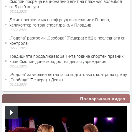
Смолян посреща националния елит на плажния волейбол
от 5 до 9 август
03.08.2026
Джип прегази мъж на оф роуд състезание в Горово,
хеликоптер го транспортира към Пловдив
02.08.2026
„Родопа“ разгроми „Свобода“ (Пещера) с 6:2 в последната си
контрола
02.08.2026
Традицията продължава: За 14-та година спортен празник
край Смолян донесе радост на деца с увреждания
02.08.2026
„Родопа“ завършва лятната си подготовка с контрола срещу
„Свобода“ (Пещера) в Девин
01.08.2026
Препоръчано видео