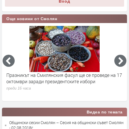
Вход
Още новини от Смолян
Празникът на Смилянския фасул ще се проведе на 17
П
октомври заради президентските избори
х
З
преди 16 часа
п
Видеа по темата
Общински сесии Смолян – Сесия на общински съвет Смолян
- 02.08.2018г.