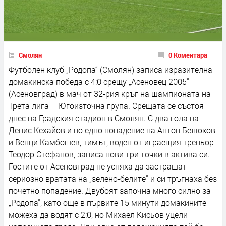
Смолян
0 Коментара
Футболен клуб „Родопа“ (Смолян) записа изразителна
домакинска победа с 4:0 срещу „Асеновец 2005“
(Асеновград) в мач от 32-рия кръг на шампионата на
Трета лига – Югоизточна група. Срещата се състоя
днес на Градския стадион в Смолян. С два гола на
Денис Кехайов и по едно попадение на Антон Белюков
и Венци Камбошев, тимът, воден от играещия треньор
Теодор Стефанов, записа нови три точки в актива си.
Гостите от Асеновград не успяха да застрашат
сериозно вратата на „зелено-белите“ и си тръгнаха без
почетно попадение. Двубоят започна много силно за
„Родопа“, като още в първите 15 минути домакините
можеха да водят с 2:0, но Михаел Кисьов уцели