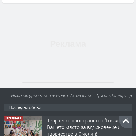
Няма сигурност на този свят. Само шанс. - Дъглас Макартър
Последни обяви
ПРЕДЛАГА
Творческо пространство "Гнездото" -
Вашето място за вдъхновение и
творчество в Смолян!