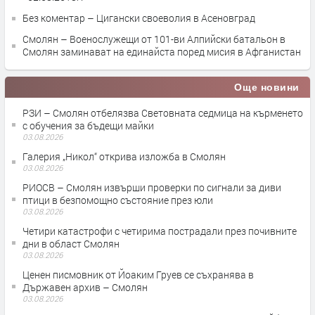
Без коментар – Цигански своеволия в Асеновград
Смолян – Военослужещи от 101-ви Алпийски батальон в
Смолян заминават на единайста поред мисия в Афганистан
Още новини
РЗИ – Смолян отбелязва Световната седмица на кърменето
с обучения за бъдещи майки
03.08.2026
Галерия „Никол“ открива изложба в Смолян
03.08.2026
РИОСВ – Смолян извърши проверки по сигнали за диви
птици в безпомощно състояние през юли
03.08.2026
Четири катастрофи с четирима пострадали през почивните
дни в област Смолян
03.08.2026
Ценен писмовник от Йоаким Груев се съхранява в
Държавен архив – Смолян
03.08.2026