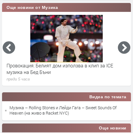
Още новини от Музика
Провокация: Белият дом използва в клип за ICE
S
музика на Бед Бъни
м
преди 5 часа
п
Видеа по темата
Музика – Rolling Stones и Лейди Гага – Sweet Sounds Of
Heaven (на живо в Racket NYC)
Още новини