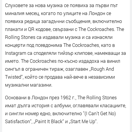
Слуховете за нова музика се появиха за първи път
миналия месец, когато по улиците на Лондон се
появиха редица загадъчни съобщения, включително
плакати и QR кодове, свързани с The Cockroaches. The
Rolling Stones са издавали музика и са изнасяли
концерти под псевдонима The Cockroaches, като в
Instagram са споделяли тийзър клипове, намекващи за
името. The Cockroaches по-късно издадоха на винил
сингъл в ограничен тираж, озаглавен „Rough And
Twisted“, който се продава най-вече в независими
музикални магазини.
Основани в Лондон през 1962 г., The Rolling Stones
имат дълга история с албуми, оглавявали класациите,
и сингли номер едно, включително "(I Can't Get No)
Satisfaction“, „Paint It Black“ и „Start Me Up“.