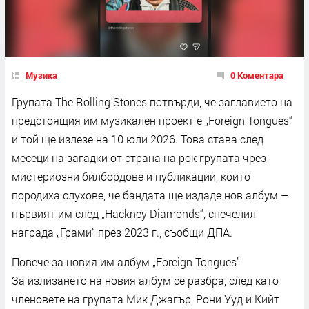
Музика
0 Коментара
Групата The Rolling Stones потвърди, че заглавието на
предстоящия им музикален проект е „Foreign Tongues“
и той ще излезе на 10 юли 2026. Това става след
месеци на загадки от страна на рок групата чрез
мистериозни билбордове и публикации, които
породиха слухове, че бандата ще издаде нов албум –
първият им след „Hackney Diamonds“, спечелил
награда „Грами“ през 2023 г., съобщи ДПА.
Повече за новия им албум „Foreign Tongues"
За излизането на новия албум се разбра, след като
членовете на групата Мик Джагър, Рони Ууд и Кийт