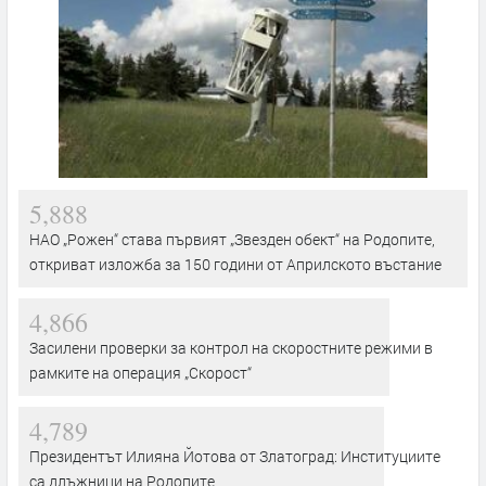
5,888
НАО „Рожен“ става първият „Звезден обект“ на Родопите,
откриват изложба за 150 години от Априлското въстание
4,866
Засилени проверки за контрол на скоростните режими в
рамките на операция „Скорост“
4,789
Президентът Илияна Йотова от Златоград: Институциите
са длъжници на Родопите