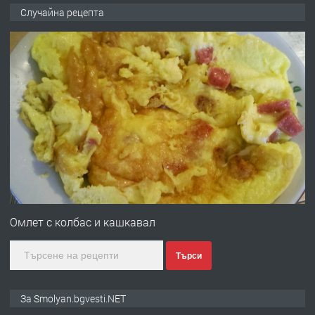
ПРЕДЛАГА
Къща в Марония, Гърция
Случайна рецепта
преди 2 години
ПРЕДЛАГА
УДЪЛЖАВАНЕ НА ЧОВЕШКИЯТ
ЖИВОТ И ПОДОБРЯВАНЕ НА
НЕГОВОТО КАЧЕСТВО
преди 2 години
ПРЕДЛАГА
Имот в Северна Гърция, до Кавала
Омлет с колбас и кашкавал
Търси
преди 2 години
ПРЕДЛАГА
Иглолистни Пелети клас А1
За Smolyan.bgvesti.NET