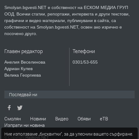
Smolyan.bgvesti.NET е собственост на ЕСКОМ МЕДИА ГРУП
ООД. Всички статии, репортажи, интервюта и други текстови,
преди 2 години
графични и видео материали, публикувани в сайта, са
собственост на Smolyan.bgvesti.NET, освен ако изрично е
ПРЕДЛАГА
КЪЩА В МАРОНЯ
посочено друго.
Главен редактор
Телефони
преди 2 години
Анелия Веселинова
0301/53-655
Адриан Кулев
ТЪРСИ
Търсят се строителни работници
Велика Георгиева
Последвай ни
преди 3 години
ПРЕДЛАГА
Давам Заведение Под Наем
Смолян
Новини
Видео
Обяви
еТВ
Изпрати ни новина
Ние използваме „бисквитки“, за да улесним вашето сърфиране.
© Copyright
Haskovo.NET