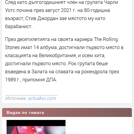
След като дългогодишният член на групата Чарли
Уотс почина през август 2021 г. на 80-годишна
възраст, Стив Джордан зае мястото му като
барабанист.
През десетилетията на своята кариера The Rolling
Stones имат 14 албума, достигнали първото място в
класацията на Великобритания, и осем хита,
достигнали първото място. Рок групата беше
въведена в Залата на славата на рокендрола през
1989 г., припомня ДПА.
Източник:
actualno.com
Видеа по темата