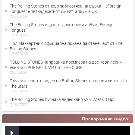
The Rolling Stones отново заблестяха на върха – „Foreign
Tongues“ е петнадесетият им №1 албум в UK
21.07.2026
The Rolling Stones издават днес новия албум „Foreign
Tongues“
10.07.2026
Пол Маккартни с официална покана да стане част от The
Rolling Stones
10.07.2026
ROLLING STONES направиха премиера на две нови песни –
едната с РОБЪРТ СМИТ от THE CURE
26.06.2026
Гледайте новото видео на Rolling Stones на новия сингъл ‘In
The Stars’
15.05.2026
The Rolling Stones пуснаха видеоклип към „Mess It Up“.
21.12.2023
Препоръчано видео