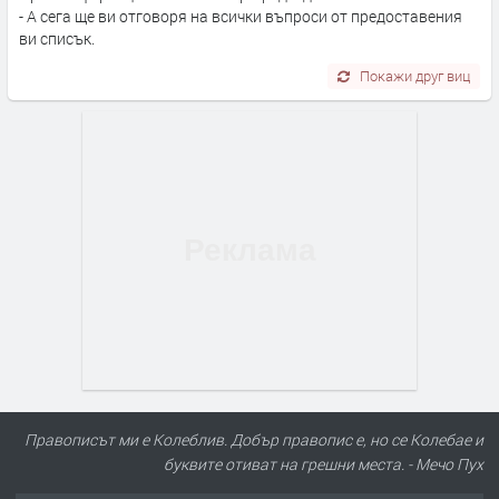
- А сега ще ви отговоря на всички въпроси от предоставения
ви списък.
Покажи друг виц
Правописът ми е Колеблив. Добър правопис е, но се Колебае и
буквите отиват на грешни места. - Мечо Пух