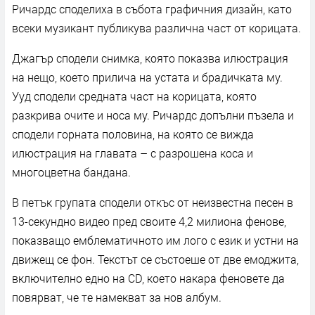
Ричардс споделиха в събота графичния дизайн, като
всеки музикант публикува различна част от корицата.
Джагър сподели снимка, която показва илюстрация
на нещо, което прилича на устата и брадичката му.
Ууд сподели средната част на корицата, която
разкрива очите и носа му. Ричардс допълни пъзела и
сподели горната половина, на която се вижда
илюстрация на главата – с разрошена коса и
многоцветна бандана.
В петък групата сподели откъс от неизвестна песен в
13-секундно видео пред своите 4,2 милиона фенове,
показващо емблематичното им лого с език и устни на
движещ се фон. Текстът се състоеше от две емоджита,
включително едно на CD, което накара феновете да
повярват, че те намекват за нов албум.