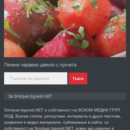
преди 2 години
ПРЕДЛАГА
УДЪЛЖАВАНЕ НА ЧОВЕШКИЯТ
ЖИВОТ И ПОДОБРЯВАНЕ НА
НЕГОВОТО КАЧЕСТВО
преди 2 години
ПРЕДЛАГА
Имот в Северна Гърция, до Кавала
Печено червено цвекло с лукчета
Търси
преди 2 години
ПРЕДЛАГА
Иглолистни Пелети клас А1
За Smolyan.bgvesti.NET
Smolyan.bgvesti.NET е собственост на ЕСКОМ МЕДИА ГРУП
ООД. Всички статии, репортажи, интервюта и други текстови,
преди 2 години
графични и видео материали, публикувани в сайта, са
собственост на Smolyan.bgvesti.NET, освен ако изрично е
ПРЕДЛАГА