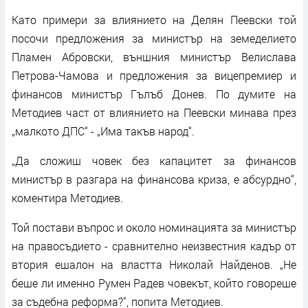
Като примери за влиянието на Делян Пеевски той
посочи предложения за министър на земеделието
Пламен Абровски, външния министър Велислава
Петрова-Чамова и предложения за вицепремиер и
финансов министър Гълъб Донев. По думите на
Методиев част от влиянието на Пеевски минава през
„малкото ДПС“ - „Има такъв народ“.
„Да сложиш човек без капацитет за финансов
министър в разгара на финансова криза, е абсурдно“,
коментира Методиев.
Той постави въпрос и около номинацията за министър
на правосъдието - сравнително неизвестния кадър от
втория ешалон на властта Николай Найденов. „Не
беше ли именно Румен Радев човекът, който говореше
за съдебна реформа?", попита Методиев.