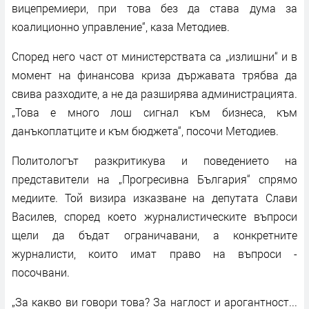
вицепремиери, при това без да става дума за
коалиционно управление“, каза Методиев.
Според него част от министерствата са „излишни“ и в
момент на финансова криза държавата трябва да
свива разходите, а не да разширява администрацията.
„Това е много лош сигнал към бизнеса, към
данъкоплатците и към бюджета“, посочи Методиев.
Политологът разкритикува и поведението на
представители на „Прогресивна България“ спрямо
медиите. Той визира изказване на депутата Слави
Василев, според което журналистическите въпроси
щели да бъдат ограничавани, а конкретните
журналисти, които имат право на въпроси -
посочвани.
„За какво ви говори това? За наглост и арогантност...