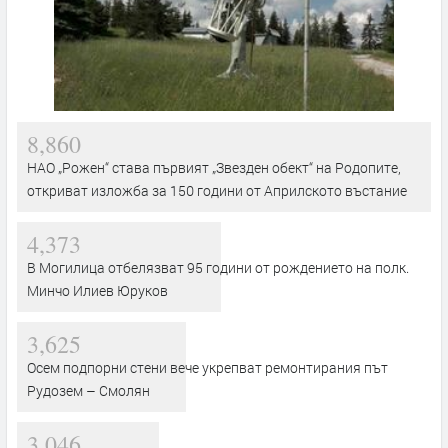
8,860
НАО „Рожен“ става първият „Звезден обект“ на Родопите,
откриват изложба за 150 години от Априлското въстание
4,373
В Могилица отбелязват 95 години от рождението на полк.
Минчо Илиев Юруков
3,625
Осем подпорни стени вече укрепват ремонтирания път
Рудозем – Смолян
3,046