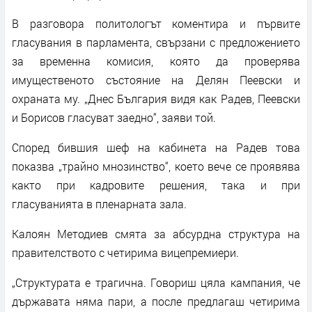
В разговора политологът коментира и първите
гласувания в парламента, свързани с предложението
за временна комисия, която да проверява
имущественото състояние на Делян Пеевски и
охраната му. „Днес България видя как Радев, Пеевски
и Борисов гласуват заедно“, заяви той.
Според бившия шеф на кабинета на Радев това
показва „трайно мнозинство“, което вече се проявява
както при кадровите решения, така и при
гласуванията в пленарната зала.
Калоян Методиев смята за абсурдна структура на
правителството с четирима вицепремиери.
„Структурата е трагична. Говориш цяла кампания, че
държавата няма пари, а после предлагаш четирима