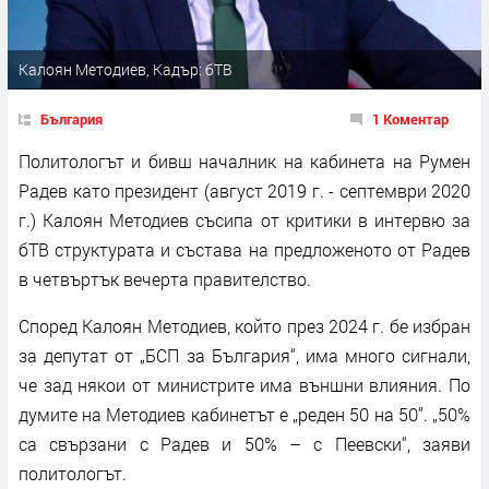
Калоян Методиев, Кадър: бТВ
България
1 Коментар
Политологът и бивш началник на кабинета на Румен
Радев като президент (август 2019 г. - септември 2020
г.) Калоян Методиев съсипа от критики в интервю за
бТВ структурата и състава на предложеното от Радев
в четвъртък вечерта правителство.
Според Калоян Методиев, който през 2024 г. бе избран
за депутат от „БСП за България“, има много сигнали,
че зад някои от министрите има външни влияния. По
думите на Методиев кабинетът е „реден 50 на 50“. „50%
са свързани с Радев и 50% – с Пеевски“, заяви
политологът.