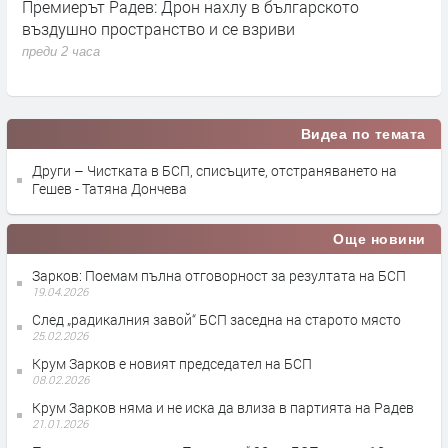
Премиерът Радев: Дрон нахлу в българското
О
въздушно пространство и се взриви
п
преди 2 часа
Видеа по темата
Други – Чистката в БСП, списъците, отстраняването на
Гешев - Татяна Дончева
Още новини
Зарков: Поемам пълна отговорност за резултата на БСП
19.04.2026
След „радикалния завой“ БСП заседна на старото място
25.02.2026
Крум Зарков е новият председател на БСП
08.02.2026
Крум Зарков няма и не иска да влиза в партията на Радев
21.01.2026