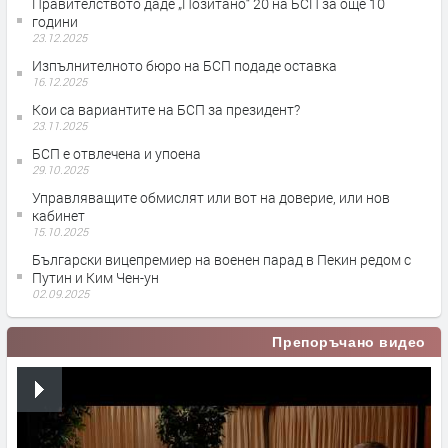
Правителството даде „Позитано“ 20 на БСП за още 10
години
23.12.2025
Изпълнителното бюро на БСП подаде оставка
16.12.2025
Кои са вариантите на БСП за президент?
23.11.2025
БСП е отвлечена и упоена
29.10.2025
Управляващите обмислят или вот на доверие, или нов
кабинет
15.10.2025
Български вицепремиер на военен парад в Пекин редом с
Путин и Ким Чен-ун
02.09.2025
Препоръчано видео