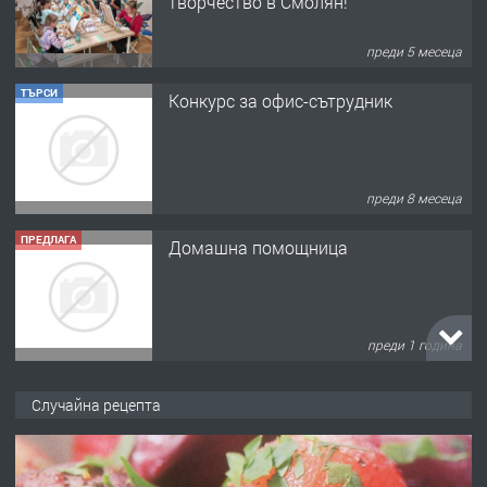
творчество в Смолян!
преди 5 месеца
ТЪРСИ
Конкурс за офис-сътрудник
преди 8 месеца
ПРЕДЛАГА
Домашна помощница
преди 1 година
ПРЕДЛАГА
Къща в Марония, Гърция
Случайна рецепта