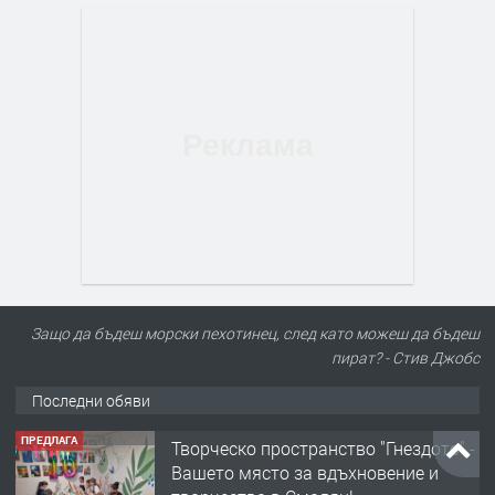
Защо да бъдеш морски пехотинец, след като можеш да бъдеш
пират? - Стив Джобс
Последни обяви
ПРЕДЛАГА
Творческо пространство "Гнездото" -
Вашето място за вдъхновение и