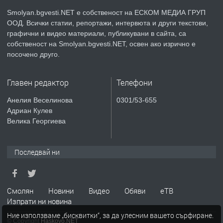
Smolyan.bgvesti.NET е собственост на ЕСКОМ МЕДИА ГРУП
ООД. Всички статии, репортажи, интервюта и други текстови,
преди 2 години
графични и видео материали, публикувани в сайта, са
собственост на Smolyan.bgvesti.NET, освен ако изрично е
ПРЕДЛАГА
КЪЩА В МАРОНЯ
посочено друго.
Главен редактор
Телефони
преди 2 години
Анелия Веселинова
0301/53-655
Адриан Кулев
ТЪРСИ
Търсят се строителни работници
Велика Георгиева
Последвай ни
преди 3 години
ПРЕДЛАГА
Давам Заведение Под Наем
Смолян
Новини
Видео
Обяви
еТВ
Изпрати ни новина
Ние използваме „бисквитки“, за да улесним вашето сърфиране.
© Copyright
Haskovo.NET