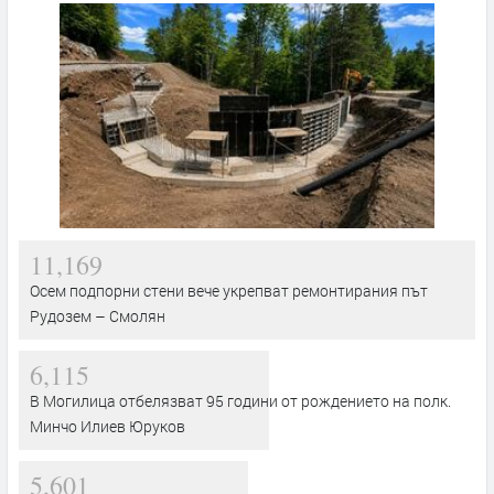
11,169
Осем подпорни стени вече укрепват ремонтирания път
Рудозем – Смолян
6,115
В Могилица отбелязват 95 години от рождението на полк.
Минчо Илиев Юруков
5,601