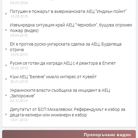
03.02.2024
Потушен е пожарът в американската АЕЦ ”Индиън пойнт”
10.05.2015
Извънредна ситуация край АЕЦ "Чернобил", бушува огромен
пожар (видео)
29.04.2015
ЕК е против руско-унгарската сделка за АЕЦ, Будапеща
отрича
13.03.2015
Русия се готви да изгради АЕЦ с 4 реактора в Египет
10.02.2015
Към АЕЦ "Белене" имало интерес от Кувейт
30.01.2015
Украинските власти съобщиха за инцидент в АЕЦ
„Запорожие“
03.12.2014
Депутатът от БСП Михалевски: Референдумът е избор за
децата-келнери или инженери е избор
13.01.2013
Препоръчано видео