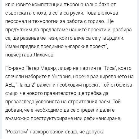
ключовите компетенции първоначално бяха от
съветската епоха, а сега са руски. Това включва
персонал и технологии за работа с гориво. Ще
продължим да предлагаме нашите проекти и, разбира
се, ще развиваме тези, които вече са се утвърдили.
Имам предвид предимно унгарския проект'',
подчертава Лихачов.
По-рано Петер Мадяр, лидер на партията ''Тиса'', която
спечели изборите в Унгария, нарече разширяването на
АЕЦ ''Пакш 2'' важен и необходим проект. Той отбеляза
също, че новото правителство ще трябва да
преразгледа условията на строителния заем. Той
добави, че е необходимо да се определи дали е
възможно преструктуриране или рефинансиране.
''Росатом'' наскоро заяви също, че допуска