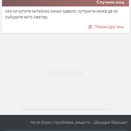
Случаен виц
Ако си купите китайско синьо одеало, сутринта може да се
събудите като Аватар.
Покажи друг виц
Не се бори с проблема, реши го. - Джордж Маршал