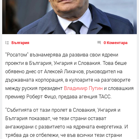
България
0 Коментара
"Росатом'' възнамерява да развива свои ядрени
проекти в България, Унгария и Словакия. Това беше
обявено днес от Алексей Лихачов, ръководител на
държавната корпорация, в кулоарите на разговорите
между руския президент
Владимир Путин
и словашкия
премиер Роберт Фицо, предава агенция ТАСС.
''Събитията от тази пролет в Словакия, Унгария и
България показват, че тези страни остават
ангажирани с развитието на ядрената енергетика. И
трябва да се отбележи, че във всички тези страни