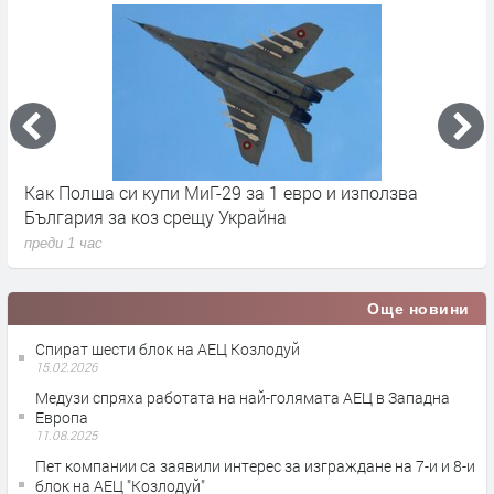
Как Полша си купи МиГ-29 за 1 евро и използва
С
България за коз срещу Украйна
п
преди 1 час
Още новини
Спират шести блок на АЕЦ Козлодуй
15.02.2026
Медузи спряха работата на най-голямата АЕЦ в Западна
Европа
11.08.2025
Пет компании са заявили интерес за изграждане на 7-и и 8-и
блок на АЕЦ "Козлодуй"