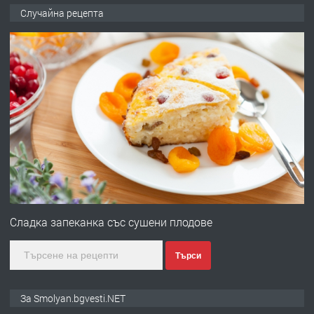
ПРЕДЛАГА
Къща в Марония, Гърция
Случайна рецепта
преди 2 години
ПРЕДЛАГА
УДЪЛЖАВАНЕ НА ЧОВЕШКИЯТ
ЖИВОТ И ПОДОБРЯВАНЕ НА
НЕГОВОТО КАЧЕСТВО
преди 2 години
ПРЕДЛАГА
Имот в Северна Гърция, до Кавала
Сладка запеканка със сушени плодове
Търси
преди 2 години
ПРЕДЛАГА
Иглолистни Пелети клас А1
За Smolyan.bgvesti.NET