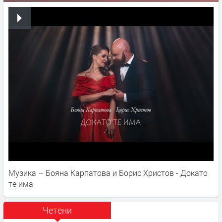
Музика – Бояна Карпатова и Борис Христов - Докато
те има
Четени