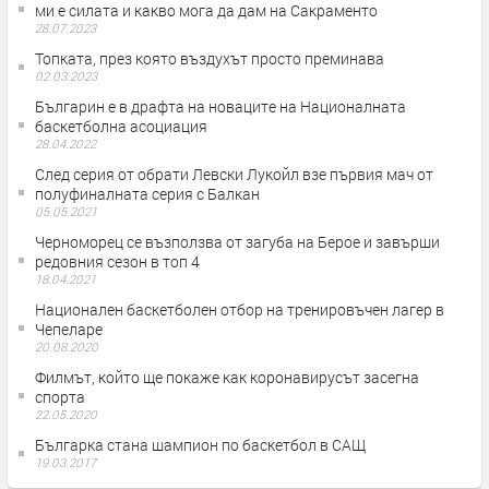
ми е силата и какво мога да дам на Сакраменто
28.07.2023
Топката, през която въздухът просто преминава
02.03.2023
Българин е в драфта на новаците на Националната
баскетболна асоциация
28.04.2022
След серия от обрати Левски Лукойл взе първия мач от
полуфиналната серия с Балкан
05.05.2021
Черноморец се възползва от загуба на Берое и завърши
редовния сезон в топ 4
18.04.2021
Национален баскетболен отбор на тренировъчен лагер в
Чепеларе
20.08.2020
Филмът, който ще покаже как коронавирусът засегна
спорта
22.05.2020
Българка стана шампион по баскетбол в САЩ
19.03.2017