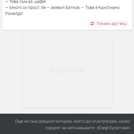
— Това съм аз, шефе!
— Много си прост, бе – заявил Батков. – Това е Кристиано
Роналдо!
Покажи друг виц
Още не съм срещнал котарак, който да се интресува, какво
говорят за него мишките - Юзеф Булатович