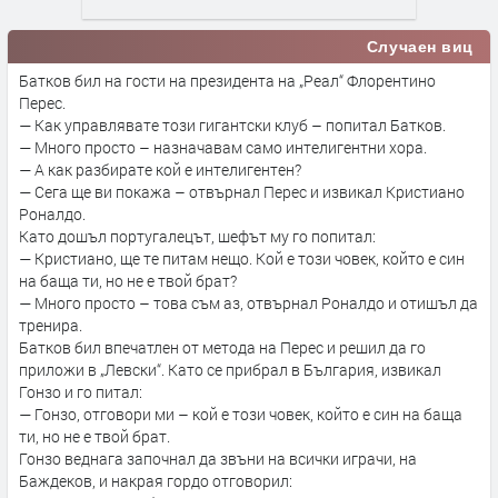
Случаен виц
Батков бил на гости на президента на „Реал“ Флорентино
Перес.
— Как управлявате този гигантски клуб – попитал Батков.
— Много просто – назначавам само интелигентни хора.
— А как разбирате кой е интелигентен?
— Сега ще ви покажа – отвърнал Перес и извикал Кристиано
Роналдо.
Като дошъл португалецът, шефът му го попитал:
— Кристиано, ще те питам нещо. Кой е този човек, който е син
на баща ти, но не е твой брат?
— Много просто – това съм аз, отвърнал Роналдо и отишъл да
тренира.
Батков бил впечатлен от метода на Перес и решил да го
приложи в „Левски“. Като се прибрал в България, извикал
Гонзо и го питал:
— Гонзо, отговори ми – кой е този човек, който е син на баща
ти, но не е твой брат.
Гонзо веднага започнал да звъни на всички играчи, на
Баждеков, и накрая гордо отговорил: