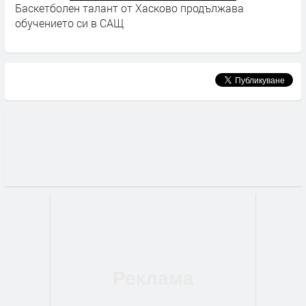
Баскетболен талант от Хасково продължава
С
обучението си в САЩ
у