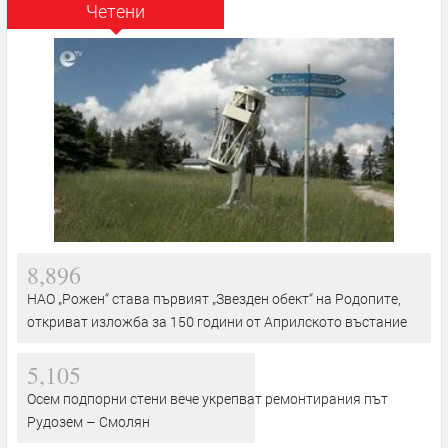
Четени
8,896
НАО „Рожен“ става първият „Звезден обект“ на Родопите,
откриват изложба за 150 години от Априлското въстание
5,105
Осем подпорни стени вече укрепват ремонтирания път
Рудозем – Смолян