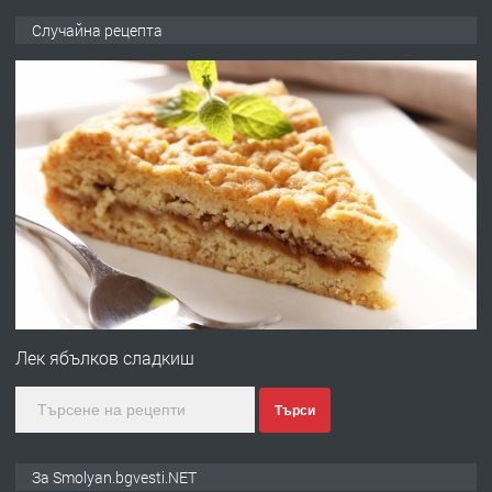
ПРЕДЛАГА
Къща в Марония, Гърция
Случайна рецепта
преди 2 години
ПРЕДЛАГА
УДЪЛЖАВАНЕ НА ЧОВЕШКИЯТ
ЖИВОТ И ПОДОБРЯВАНЕ НА
НЕГОВОТО КАЧЕСТВО
преди 2 години
ПРЕДЛАГА
Имот в Северна Гърция, до Кавала
Лек ябълков сладкиш
Търси
преди 2 години
ПРЕДЛАГА
Иглолистни Пелети клас А1
За Smolyan.bgvesti.NET