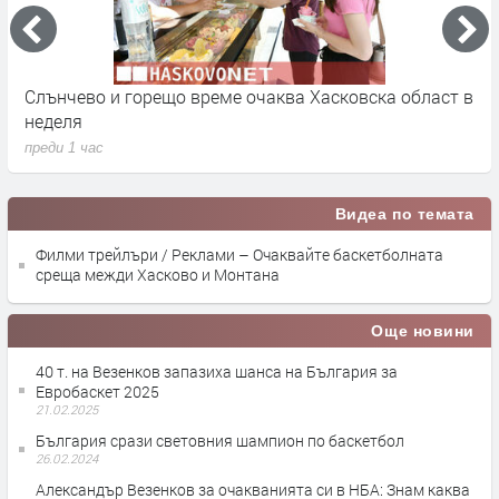
Слънчево и горещо време очаква Хасковска област в
1
неделя
п
преди 1 час
Видеа по темата
Филми трейлъри / Реклами – Очаквайте баскетболната
среща межди Хасково и Монтана
Още новини
40 т. на Везенков запазиха шанса на България за
Евробаскет 2025
21.02.2025
България срази световния шампион по баскетбол
26.02.2024
Александър Везенков за очакванията си в НБА: Знам каква