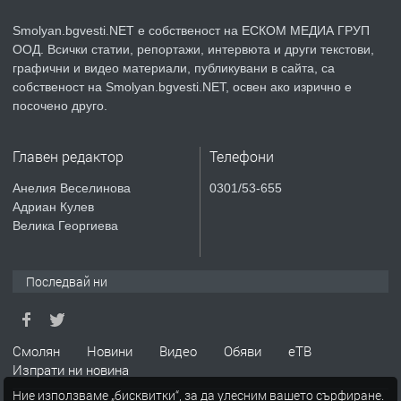
Smolyan.bgvesti.NET е собственост на ЕСКОМ МЕДИА ГРУП
ООД. Всички статии, репортажи, интервюта и други текстови,
преди 2 години
графични и видео материали, публикувани в сайта, са
собственост на Smolyan.bgvesti.NET, освен ако изрично е
ПРЕДЛАГА
КЪЩА В МАРОНЯ
посочено друго.
Главен редактор
Телефони
преди 2 години
Анелия Веселинова
0301/53-655
Адриан Кулев
ТЪРСИ
Търсят се строителни работници
Велика Георгиева
Последвай ни
преди 3 години
ПРЕДЛАГА
Давам Заведение Под Наем
Смолян
Новини
Видео
Обяви
еТВ
Изпрати ни новина
Ние използваме „бисквитки“, за да улесним вашето сърфиране.