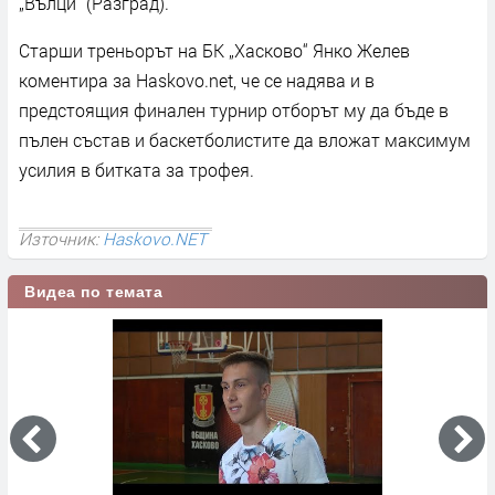
„Вълци“ (Разград).
Старши треньорът на БК „Хасково“ Янко Желев
коментира за Haskovo.net, че се надява и в
предстоящия финален турнир отборът му да бъде в
пълен състав и баскетболистите да вложат максимум
усилия в битката за трофея.
Източник:
Haskovo.NET
Видеа по темата