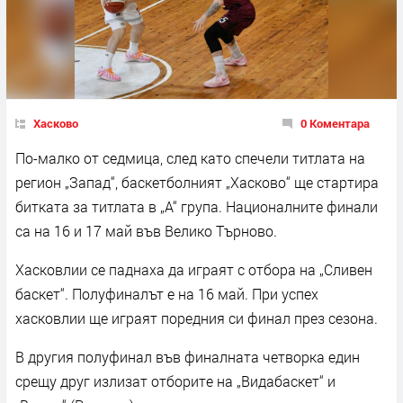
Хасково
0 Коментара
По-малко от седмица, след като спечели титлата на
регион „Запад“, баскетболният „Хасково“ ще стартира
битката за титлата в „А“ група. Националните финали
са на 16 и 17 май във Велико Търново.
Хасковлии се паднаха да играят с отбора на „Сливен
баскет“. Полуфиналът е на 16 май. При успех
хасковлии ще играят поредния си финал през сезона.
В другия полуфинал във финалната четворка един
срещу друг излизат отборите на „Видабаскет“ и